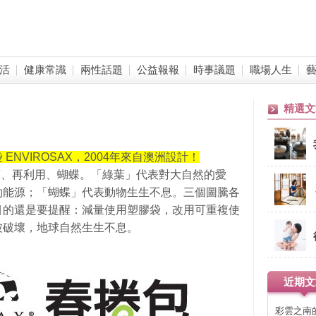
活
健康常識
兩性話題
公益報報
時事議題
職場人生
精選文
NVIROSAX，2004年來自澳洲設計！
葉、再利用、蝴蝶。「綠葉」代表對大自然的愛
約能源；「蝴蝶」代表動物生生不息。三個圖騰各
目的還是要提醒：減量使用塑膠袋，改用可重複使
被破壞，地球自然生生不息。
近期文
彩雲之南