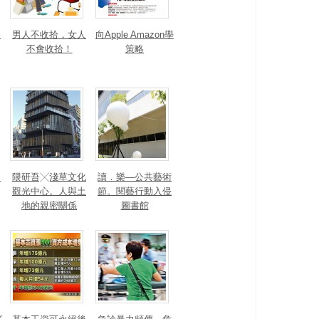
，
男人不收拾，女人
向Apple Amazon學
不會收拾！
策略
，
隈研吾╳淺草文化
讀．樂—公共藝術
觀光中心。人與土
節。閱藝行動入侵
地的親密關係
圖書館