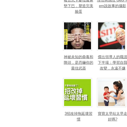
複合式卡麥拉隆鼻
理性與感性 Geof 
墊下巴，塑造完美
ern說故事的攝影
臉蛋
神祕未知的蠱毒和
傑出領導人的職
降頭，是恐嚇你的
下半場：學習自
最佳武器
改變，永遠不嫌
晚！
3招改掉拖延壞習
寶寶太早站太早
慣
好嗎?