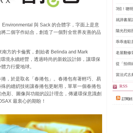
3招！聰
省下「二
就諦書屋
nvironmental 與 Sack 的合體字，字面上是意
陽光烈焰
的將二個字作結合，創造了一個對全世界友善的品
乖乖進駐
方的卡倫賓，創始者 Belinda and Mark
老屋翻修
得見的精
源、實踐環境永續經營，透過時尚的新銳設計師，讓環保
從「拍得
身體力行愛地球。
輯
當法式古
春捲，於是取名「春捲包」。春捲包有著輕巧、易
自己
RSS
特殊的縫紉技術讓春捲包更耐用，單單一個春捲包
的色彩、圖像與功能的設計理念，傳遞環保意識創
訂閱好
OSAX 最衷心的期盼！