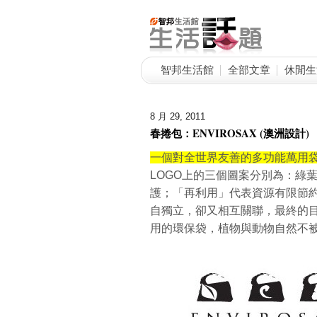
智邦生活館
全部文章
休閒生
8 月 29, 2011
春捲包：ENVIROSAX (澳洲設計)
一個對全世界友善的多功能萬用袋 E
LOGO上的三個圖案分別為：綠
護；「再利用」代表資源有限節
自獨立，卻又相互關聯，最終的
用的環保袋，植物與動物自然不