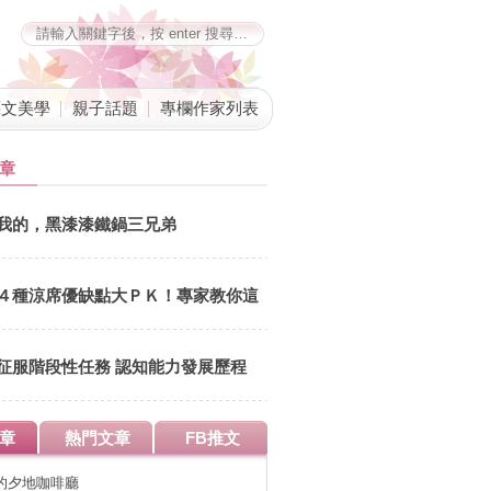
藝文美學
親子話題
專欄作家列表
章
我的，黑漆漆鐵鍋三兄弟
４種涼席優缺點大ＰＫ！專家教你這
樣挑
征服階段性任務 認知能力發展歷程
章
熱門文章
FB推文
的夕地咖啡廳