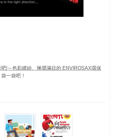
!～色彩繽紛、琳瑯滿目的 ENVIROSAX環保
、袋一袋吧！