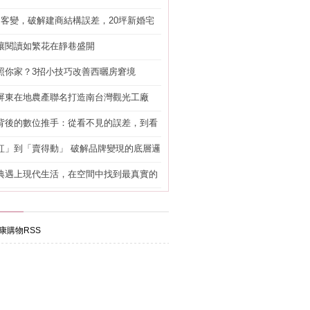
明客變，破解建商結構誤差，20坪新婚宅
工」的冤枉錢
讓閱讀如繁花在靜巷盛開
照你家？3招小技巧改善西曬房窘境
屏東在地農產聯名打造南台灣觀光工廠
背後的數位推手：從看不見的誤差，到看
準改造
紅」到「賣得動」 破解品牌變現的底層邏
典遇上現代生活，在空間中找到最真實的
康購物RSS