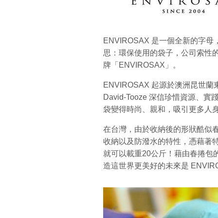
ENVIROSAX 是一個全新的字母，E
思：環保使用的袋子，公司索性
牌「ENVIROSAX」。
ENVIROSAX 起源於澳洲昆世蘭東南
David-Tooze 深信珍惜資
袋變得時尚、親和，吸引更多人
在台灣，由於收納後的形狀酷似
收納以及防潑水的特性，憑藉著
就可以載重20公斤！藉由春捲包
造這世界更美好的未來是 ENVIR