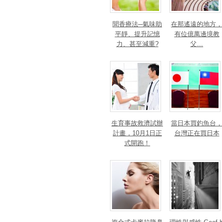
聞香療法─氣味助
在那遙遠的地方
平靜、提升記憶
有位億萬邊境教
力、甚至減重?
父…
生育事故救濟試辦
當日本買釣魚台
計畫，10月1日正
台灣正在買日本
式開跑！