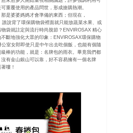
，愈來愈多人開始重視相關議題，許多強調利用可
是可重覆使用的產品問世，形成搶購熱潮。
？那是婆婆媽媽才會準備的東西；但現在，
思維！誰說背了環保購物袋裡面就只能放蔬菜水果、或
袋就註定與流行時尚脫節？ENVIROSAX 精心
斷地強化大眾的印象：ENVIROSAX環保購物
讓辦公室女郎即使只是中午出去吃個飯，也能有個隨
超級棒的功能，就是：名牌包的雨衣。畢竟我們都
、沒有金山銀山可以靠，好不容易擁有一個名牌
護著嘍！