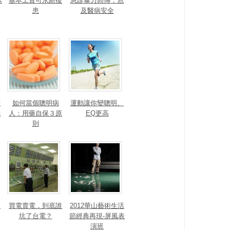
K
基本工資可永絕後
急診暴力頻傳，危
患
及醫病安全
涯
如何當個聰明病
運動讓你變聰明、
我
人：用藥自保３原
EQ更高
則
走
買電賣電，到底誰
2012華山藝術生活
坑了台電？
節經典再現-屏風表
演班