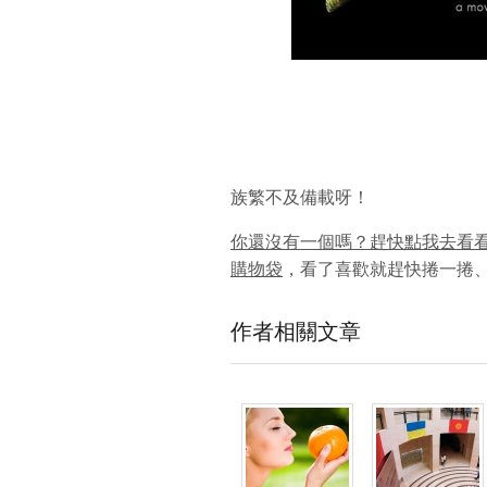
族繁不及備載呀！
你還沒有一個嗎？趕快點我去看看吧
購物袋
，看了喜歡就趕快捲一捲
作者相關文章