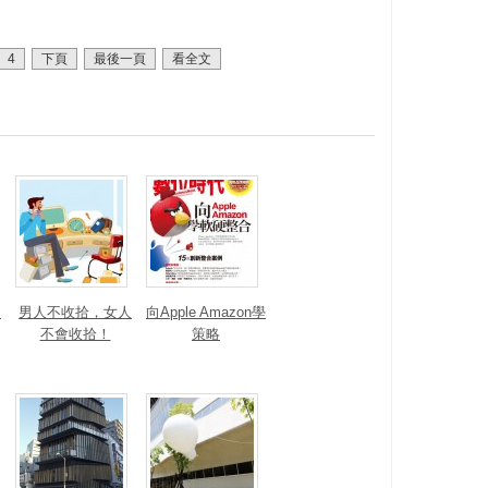
4
下頁
最後一頁
看全文
，
男人不收拾，女人
向Apple Amazon學
不會收拾！
策略