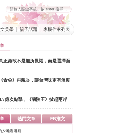
藝文美學
親子話題
專欄作家列表
章
真正勇敢不是無所畏懼，而是選擇面
對
《舌尖》再飄香，讓台灣味更有溫度
8.7億次點擊，《蘭陵王》掀起兩岸
歷史瘋
章
熱門文章
FB推文
的夕地咖啡廳