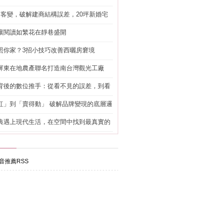
明客變，破解建商結構誤差，20坪新婚宅
工」的冤枉錢
讓閱讀如繁花在靜巷盛開
照你家？3招小技巧改善西曬房窘境
屏東在地農產聯名打造南台灣觀光工廠
背後的數位推手：從看不見的誤差，到看
準改造
紅」到「賣得動」 破解品牌變現的底層邏
典遇上現代生活，在空間中找到最真實的
音推薦RSS