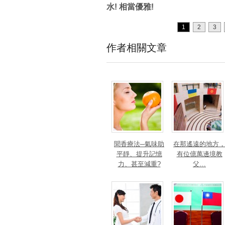
水! 相當優雅!
1
2
3
作者相關文章
聞香療法─氣味助
在那遙遠的地方
平靜、提升記憶
有位億萬邊境教
力、甚至減重?
父…