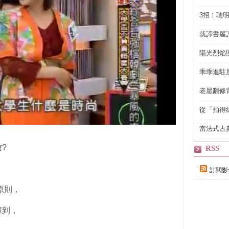
3招！聰
省下「二
就諦書屋
陽光烈焰
乖乖進駐
老屋翻修
得見的精
從「拍得
輯
當法式古
自己
?
RSS
訂閱影
n原則，
撞到，