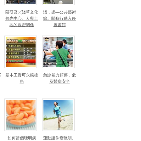
，
隈研吾╳淺草文化
讀．樂—公共藝術
觀光中心。人與土
節。閱藝行動入侵
地的親密關係
圖書館
K
基本工資可永絕後
急診暴力頻傳，危
患
及醫病安全
涯
如何當個聰明病
運動讓你變聰明、