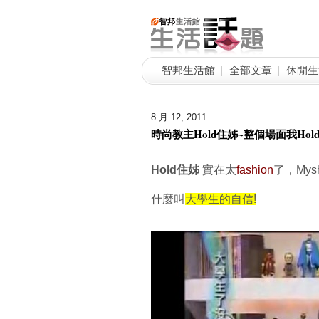
智邦生活館
全部文章
休閒生
8 月 12, 2011
時尚教主Hold住姊~整個場面我Hold
Hold住姊
實在太
fashion
了，My
什麼叫
大學生的自信!