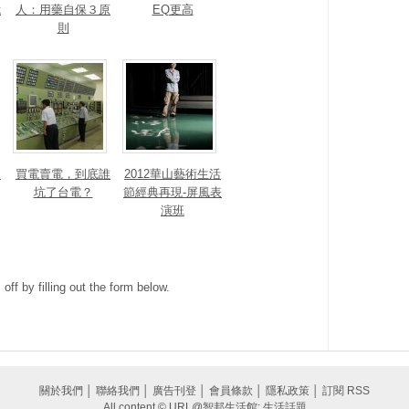
我
人：用藥自保３原
EQ更高
則
走
買電賣電，到底誰
2012華山藝術生活
坑了台電？
節經典再現-屏風表
演班
ff by filling out the form below.
關於我們
│
聯絡我們
│
廣告刊登
│
會員條款
│
隱私政策
│
訂閱 RSS
All content © URL@智邦生活館: 生活話題