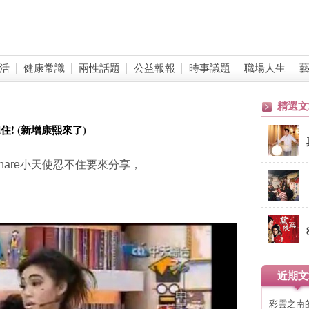
活
健康常識
兩性話題
公益報報
時事議題
職場人生
精選文
住! (新增康熙來了)
share小天使忍不住要來分享，
近期文
彩雲之南