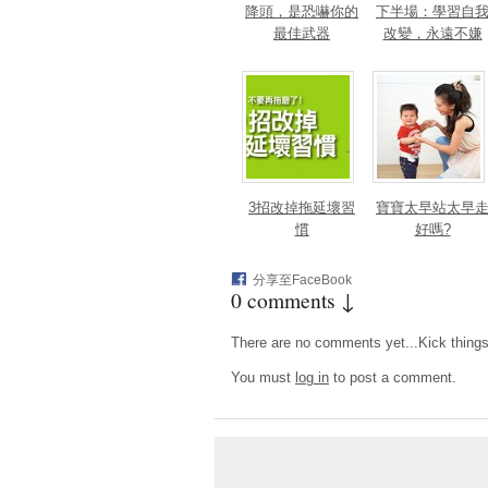
降頭，是恐嚇你的
下半場：學習自
最佳武器
改變，永遠不嫌
晚！
3招改掉拖延壞習
寶寶太早站太早
慣
好嗎?
分享至FaceBook
0 comments ↓
There are no comments yet...Kick things o
You must
log in
to post a comment.