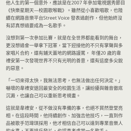
他人生的第一個意外，應該是在2007 年參加電視選秀節目
《快樂星期天—校園歌喉戰》。雖然從小喜歡唱歌，也陸
續在網路音樂平台Street Voice 發表過創作，但他始終沒
有認真想過要成為一名歌手。
沒想到第一次參加比賽，就是在全世界都能看到的舞台，
更沒想過會一舉拿下冠軍，當下迎接他的不只有掌聲與多
家唱片合約，還有鋪天蓋地的網路謾罵， 年僅20 歲的韋
禮安第一次發現世界不只有光明的善意，還有這麼多尖銳
的惡意。
「一切來得太快，我無法思考，也無法做出任何決定。」
嚇壞的韋禮安退回最安全的校園生活，讓紛擾與雜音徹底
沉澱，也讓自己可以重新思考規畫。
這就是韋禮安，從不做沒有準備的事，也絕不貿然登堂亮
相。在這段時間，他持續創作、加強吉他技巧，一直到作
品被歌手范瑋琪採用，他才相信自己可以達到專業音樂人
的水準，不再排斥發片，也認真考慮當一名歌手。