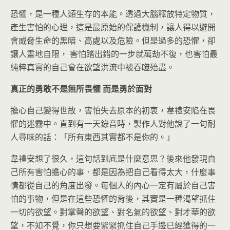
恐懼，是一種人類生存的本能。透過大腦釋放特定物質，
產生害怕的心理，這是最原始的保護機制，讓人得以避開
會威脅生命的黑暗、高處以及危險。但是過多的恐懼，卻
讓人畫地自限， 害怕踏出錯的一步就萬劫不復，也害怕最
純粹真實的自己會在欲望洪流中被吞噬殆盡。
真正的勇敢不是無所畏懼 而是勇於面對
擔心自己變得世故，害怕失去原本的初衷，韋禮安陷在畏
懼的迷霧中。直到有一天錄音時，製作人對他說了一句耐
人尋味的話：「所有東西其實都不是你的。」
韋禮安想了很久，這句話到底是什麼意思？後來他發現自
己所有害怕擔心的事．都是因為把自己看得太大，什麼事
情都從自己的角度出發。每個人的內心一定有屬於自己害
怕的事物，但是在這些恐懼的背後，其實是一種渴望抓住
一切的欲望。對掌聲的欲望、對名氣的欲望、對才華的欲
望，不知不覺，你只想要緊緊抓住自己手邊已經獲得的一