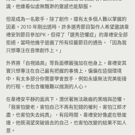
識，他連看似虛無飄渺的靈感也能馴服。
但是成為一名歌手，除了創作，還有太多個人難以掌握的
因素。2010 年剛出道時，許多選秀節目製作人希望邀請韋
禮安到節目參加PK，但得了「選秀恐懼症」的韋禮安全部
拒絕，當時他幾乎退遍了所有綜藝節目的通告，「因為我
只想專注在音樂創作上。」
外界將「自視過高」等負面標籤強加在他身上，韋禮安其
實只想專注在自己最有把握的事情上，偏偏在這個環境
中，有太多部分你需要學會放手，例如永遠無法完美銜接
的行程，也包含複雜難以揣測的人心。
在韋禮安平靜的面具下，潛伏著無法啟齒的黑暗與恐懼，
「我害怕變老，害怕自己不再有犯錯的權利，害怕江郎才
盡，也害怕失去純真」，有段時間，韋禮安好像處在懸崖
邊，他既渴望突破過去的自己，也害怕改變的結果不如人
意。