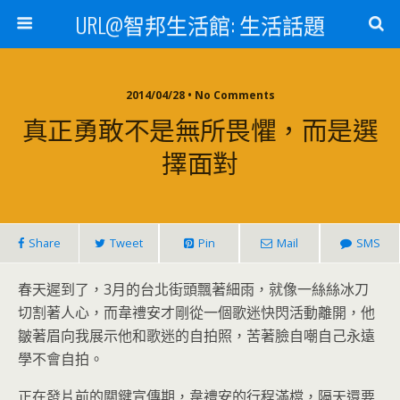
URL@智邦生活館: 生活話題
2014/04/28 • No Comments
真正勇敢不是無所畏懼，而是選
擇面對
Share
Tweet
Pin
Mail
SMS
春天遲到了，3月的台北街頭飄著細雨，就像一絲絲冰刀
切割著人心，而韋禮安才剛從一個歌迷快閃活動離開，他
皺著眉向我展示他和歌迷的自拍照，苦著臉自嘲自己永遠
學不會自拍。
正在發片前的關鍵宣傳期，韋禮安的行程滿檔，隔天還要