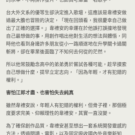
台大外文系的優等生卻決定進入歌壇，這應該是韋禮安做
過最大膽也冒險的決定，「現在回頭看，我很慶幸自己做
出了正確的選擇。」韋禮安的幸運在於他誤打誤撞地發現
自己最想做的事，用創作唱出他對生活的想法與體悟，同
時他也看到身邊許多朋友從小一路順遂地在升學關卡過關
斬將，卻在畢業後面臨了不知何去何從的茫然。
所以他常鼓勵念高中的弟弟勇於嘗試各種可能，趁早摸索
自己想做什麼，提早立定志向，「因為年輕，才有犯錯的
權利。」
害怕江郎才盡、也害怕失去純真
雖然韋禮安說，年輕人有犯錯的權利，但骨子裡，那個極
度要求完美、仰賴理性的韋禮安，其實一直沒變。
為了確保創作品質，韋禮安甚至想出一套系統開發靈感的
方法，透過閱讀、電影，以及固定吸收國內外音樂新知