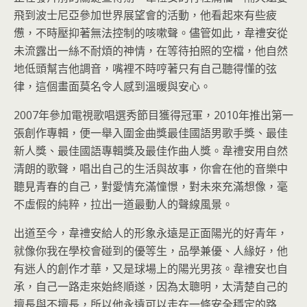
飛到波士尼亞參加世界展望會的活動，他看起來有些疲
憊，不時壓抑著無法控制的咳嗽聲。儘管如此，韋禮安從
未流露出一絲不耐煩的神情，在等待拍照的空檔，他自然
地低頭幫吉他調音，嘴裡不時哼著只有自己聽得懂的弦
律，這個畫面莫名令人感到溫暖與安心。
2007年參加電視歌唱選秀節目獲得冠軍，2010年推出第一
張創作專輯，便一舉入圍金曲獎最佳國語男歌手獎、最佳
新人獎、最佳國語專輯獎及最佳作曲人獎。韋禮安用自然
清朗的歌聲，唱出自己的生活與故事，你會在他的音樂中
聽見青春的自己，對愛情充滿憧憬，對未來充滿想像，毫
不虛假的純粹，拉出一道最動人的聲線風景。
出道至今，韋禮安給人的形象永遠是正面陽光的好青年，
就像你我在學校會碰到的優等生，品學兼優、人緣好，他
有迷人的創作才華，又是球場上的陽光男孩。韋禮安也自
承，自己一路走來始終順遂，因為太聰明，太清楚自己的
擅長與不擅長，所以他永遠可以走在一條安全穩定的路