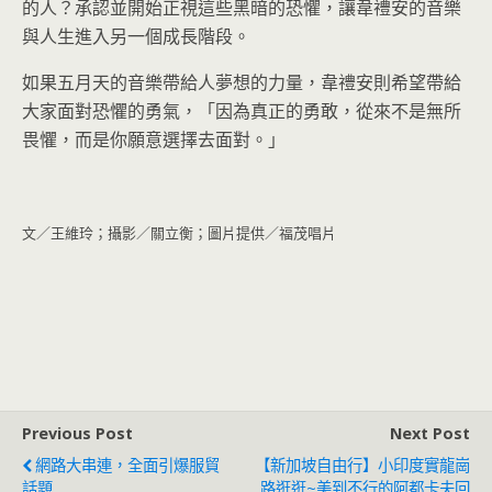
的人？承認並開始正視這些黑暗的恐懼，讓韋禮安的音樂
與人生進入另一個成長階段。
如果五月天的音樂帶給人夢想的力量，韋禮安則希望帶給
大家面對恐懼的勇氣，「因為真正的勇敢，從來不是無所
畏懼，而是你願意選擇去面對。」
文／王維玲；攝影／關立衡；圖片提供／福茂唱片
Previous Post
Next Post
網路大串連，全面引爆服貿
【新加坡自由行】小印度實龍崗
話題
路逛逛~美到不行的阿都卡夫回