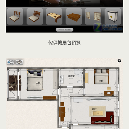
傢俱擴展包預覽