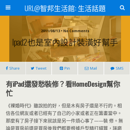
URL@智邦生活館: 生活話題
2011/08/13 • No Comments
Ipad2也是室內設計裝潢好幫手
Share
Tweet
Pin
Mail
SMS
有iPad還發愁裝修？看HomeDesign幫你
忙
《裸婚時代》雖說拍的好，但是木有房子還是不行的。相
信各位網友或者已經有了自己的小家或者正在籌畫當中。
那麼有了房子接下來就該是另一件煩心事了——裝 修。無
論是買房前還是買房後我們都要根據戶型精打細算，琢磨