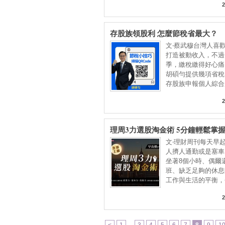
2
存股族領股利 怎麼節稅省最大？
文‧蔡武穆台灣人喜
打造被動收入，不過
季，繳稅繳得好心痛
胡碩勻提供幾項省稅
存股族申報個人綜合
2
理周3⼒選股淘金術 5分鐘輕鬆掌
文‧理財周刊每天早
人擠人通勤或是塞車
坐著8個小時、偶爾
班、缺乏足夠的休息
工作與生活的平衡，
2