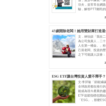
債，無形中練就一身
功夫，並常常在網路
驗，解答PTT鄉民
2
43歲開除老闆！她用雙財庫打造退
文．林怡妏「我在二
為公司負責人，二十
人生第一桶金。」粉
己當老闆、投資的歷
之下可能讓人誤會：
2
ESG ETF讓台灣投資人愛不釋手？
文‧李羿璇「節能減
全球政府都在推行的
能成為現今產業的趨
ETF追蹤指標也開
「ESG」，那麼ES