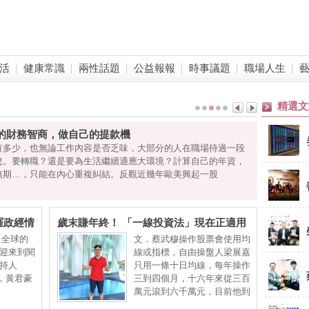
活
健康常識
兩性話題
公益報報
時事議題
職場人生
精選文
的財務智商，做自己的提款機
有多少，也無論工作內容是否乏味，大部分的人在職場待過一段
怠。要轉職？還是要為生活繼續適應大環境？計算自己的年資，
無期…，只能在內心重複糾結。反觀近幾年歐美興起一股
羅政經情
歲末賺年終！ 「一線投資法」現在正適用
！全球的
文．蔡武穆操作股票會使用均
迎來到閱
線或指標，自由操盤人梁展嘉
持人
只用一條十日均線，每年操作
晨，黃君豪
三到四個月，十六年來從三百
萬元滾到六千萬元，目前他到