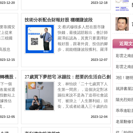
023-12-20
2023-12-18
技術分析配合財報好股 穩穩賺波段
要靠國安
文‧蔡武穆很多人想在股市賺
實上從來
快錢，最後認賠殺出，會計師
靠三檔國
羅澤鈺認為，其實只要選擇財
近期文
報好股，跟著外資、投信的腳
大高股息
步，就能穩賺波段獲利。羅澤
彩雲之南
023-12-15
2023-12-07
彩雲之南
材轉機股．
27歲買下夢想宅 冰蹦拉：想要的生活自己創
3招！聰
造
省下「二
剩下一個
文．林怡妏「二十七歲買下人
就諦書屋
各黨候選
生第一間房」，這個決定對冰
指數站上
蹦拉來說不是為了追尋社會認
陽光烈焰
數據推估
可、被掛上「人生勝利組」頭
成，
銜，又或者給邁入三十歲的自
乖乖進駐
023-12-05
2023-12-04
老屋翻修
得見的精
從「拍得