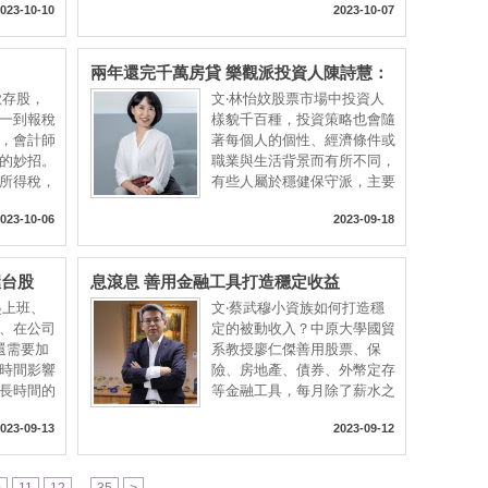
023-10-10
2023-10-07
兩年還完千萬房貸 樂觀派投資人陳詩慧：
「投資一定要相信自己」
歡存股，
文‧林怡妏股票市場中投資人
一到報稅
樣貌千百種，投資策略也會隨
，會計師
著每個人的個性、經濟條件或
的妙招。
職業與生活背景而有所不同，
所得稅，
有些人屬於穩健保守派，主要
023-10-06
2023-09-18
握台股
息滾息 善用金融工具打造穩定收益
起上班、
文‧蔡武穆小資族如何打造穩
、在公司
定的被動收入？中原大學國貿
還需要加
系教授廖仁傑善用股票、保
時間影響
險、房地產、債券、外幣定存
長時間的
等金融工具，每月除了薪水之
外
023-09-13
2023-09-12