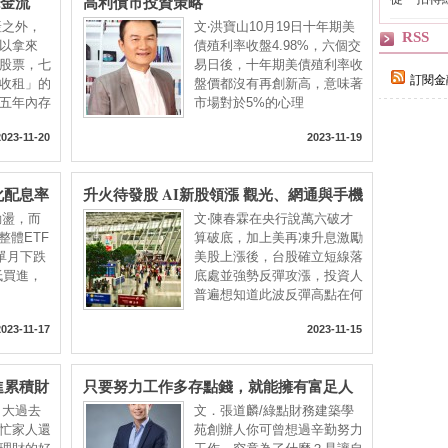
現金流
高利債市投資策略
輯
產之外，
文‧洪寶山10月19日十年期美
RSS
以拿來
債殖利率收盤4.98%，六個交
股票，七
易日後，十年期美債殖利率收
訂閱金
收租」的
盤價都沒有再創新高，意味著
五年內存
市場對於5%的心理
2023-11-20
2023-11-19
化配息率
升火待發股 AI新股領漲 觀光、網通與手機
元件飆股乍現
動盪，而
文‧陳春霖在央行說萬六破才
整體ETF
算破底，加上美再凍升息激勵
單月下跌
美股上漲後，台股確立短線落
低買進，
底處並強勢反彈攻漲，投資人
普遍想知道此波反彈高點在何
2023-11-17
2023-11-15
進累積財
只要努力工作多存點錢，就能擁有富足人
生？
Ａ大過去
文．張道麟/綠點財務建築學
忙家人還
苑創辦人你可曾想過辛勤努力