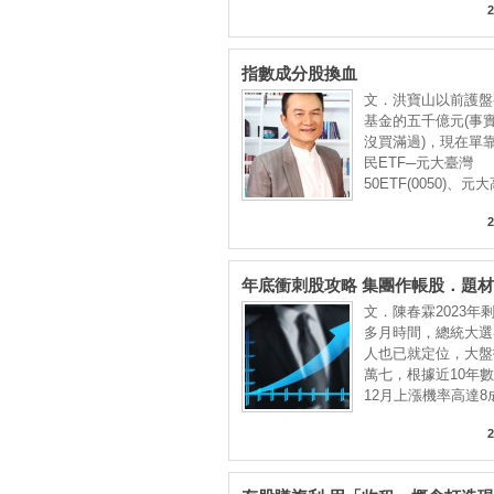
2
指數成分股換血
文．洪寶山以前護盤
基金的五千億元(事
沒買滿過)，現在單
民ETF─元大臺灣
50ETF(0050)、元
2
年底衝刺股攻略 集團作帳股．題
低檔轉強股
文．陳春霖2023年
多月時間，總統大選
人也已就定位，大盤
萬七，根據近10年
12月上漲機率高達8
2