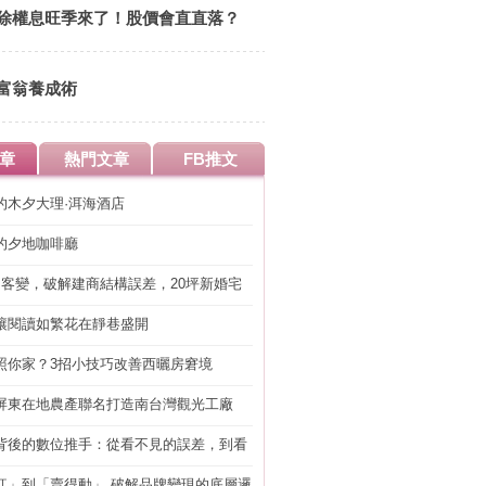
除權息旺季來了！股價會直直落？
富翁養成術
章
熱門文章
FB推文
的木夕大理·洱海酒店
的夕地咖啡廳
明客變，破解建商結構誤差，20坪新婚宅
工」的冤枉錢
讓閱讀如繁花在靜巷盛開
照你家？3招小技巧改善西曬房窘境
屏東在地農產聯名打造南台灣觀光工廠
背後的數位推手：從看不見的誤差，到看
準改造
紅」到「賣得動」 破解品牌變現的底層邏