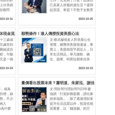
理財的好
工作，究竟為了什麼？是讓自
上分享經
己及家人舒服的過生活？還得
的財務問
起房貸、車貸？不愁子女教育
023-10-31
2023-10-25
休現金流
順勢操作！達人傳授投資美股心法
十三歲成
文‧蔡武穆很多人對美股心生
五歲存到
畏懼，總覺得美股很遙遠，事
圓妹談自
實上，美股相當平易近人，日
程，乍聽
常生活用品，舉凡微軟、嬌
又是一個
生、蘋果、特斯拉都來自美
國，
023-10-24
2023-10-15
量價看出股票未來？蕭明道、朱家泓、謝佳
穎各自解讀
碳」成為
文‧理財周刊理財周刊23年慶
目標，綠
強調「打造財務藍圖，譜出家
勢，不少
的幸福島」，除了透過理財來
始納入
提升生活品質以外，投資也相
G為什麼
當重要，以「錢滾錢」的方