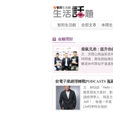
智邦生活館
全部文章
休閒生
金融理財
柴鼠兄弟：提升你
信一定有很多投資者正在等著領今年
文．洪寶山無論薪資
息概念清楚嗎？為什麼參加「除權
時間後，難免面臨倦
，高配息雖然很誘人，但如果沒有順
離退休年限似乎遙遙
前電子業經理轉戰PODCASTS 蒐
報助企業攻佔世界版圖
文．林怡妏「Hello
聽眾朋友大家好，歡
讀經濟學人，我是主
Jeff！」每週一早
(Jeff)準時在他的