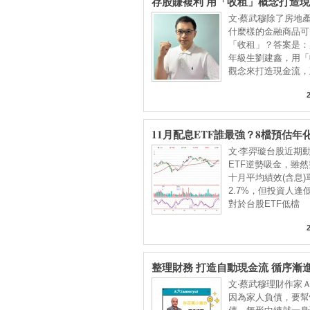
存股賺複利 用「收租」概念打造
文‧蔡武穆除了房地
什麼樣的金融商品可
「收租」？答案是：
年級生劉建鑫，用「
觀念來打造現金流，
到
11月配息ETF誰最強？8檔預估年
突破7%
文‧李羿璇台股近期
ETF逆勢吸金，雖然
十月平均績效(含息)
2.7%，但投資人逢
對於台股ETF低檔
整理財務 打造自動現金流 循序漸
富
文‧蔡武穆理財作家
因為家人負債，要幫