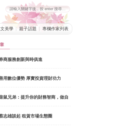
藝文美學
親子話題
專欄作家列表
章
蔡志雄談起 租賃市場生態圈
券商服務創新與時俱進
文．洪寶山面對高房價市場，許多想買房的民眾在無能為力下只能轉而
使台灣租賃市場逐步成長。不過在出租前，必須了解我國於106年公布「
場發展及管理條例」。說起租賃專法，就不得不提起最著名的新聞爭議人
善用數位優勢 厚實投資理財功力
事件。
柴鼠兄弟：提升你的財務智商，做自
己的提款機
蔡志雄談起 租賃市場生態圈