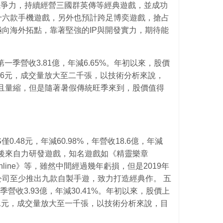
心競爭力，持續經營三國群英傳等經典遊戲，並成功
十六款手機遊戲，另外也預計跨足博奕遊戲，搶占
向海外拓點，靠著堅強的IP與開發實力，期待能
，第一季營收3.81億，年減6.65%。年初以來，股價
7.6元，成交量放大至二千張，以技術分析來說，
弱且量縮，但是隨著暑假傳統旺季來到，股價值得
僅0.48元，年減60.98%，年營收18.6億，年減
家，後來自力研發遊戲，知名遊戲如《精靈樂章
域online》等，雖然中間經過幾年虧損，但是2019年
司至少推出九款自製手遊，致力打造經典作。 五
一季營收3.93億，年減30.41%。年初以來，股價上
.81元，成交量放大至一千張，以技術分析來說，目
。