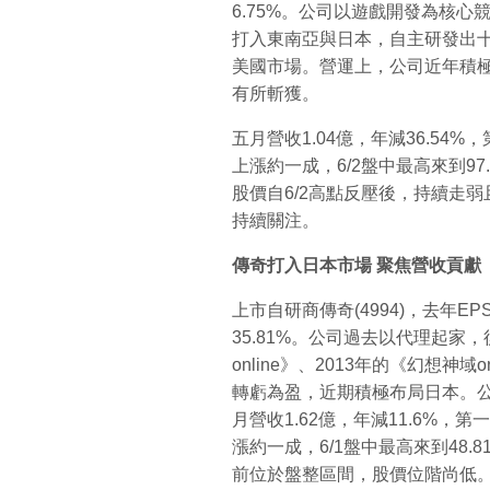
6.75%。公司以遊戲開發為核
打入東南亞與日本，自主研發出
美國市場。營運上，公司近年積極
有所斬獲。
五月營收1.04億，年減36.54%
上漲約一成，6/2盤中最高來到9
股價自6/2高點反壓後，持續走
持續關注。
傳奇打入日本市場 聚焦營收貢獻
上市自研商傳奇(4994)，去年EPS
35.81%。公司過去以代理起
online》、2013年的《幻想神
轉虧為盈，近期積極布局日本。公
月營收1.62億，年減11.6%，第
漲約一成，6/1盤中最高來到48
前位於盤整區間，股價位階尚低