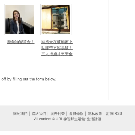
細
廢棄物變黃金！
颱風天在玻璃窗上
先
貼膠帶更容易破！
新
三大措施才更安全
ff by filling out the form below.
關於我們
│
聯絡我們
│
廣告刊登
│
會員條款
│
隱私政策
│
訂閱 RSS
All content © URL@智邦生活館: 生活話題