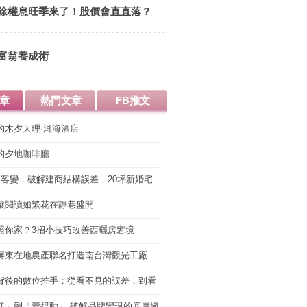
除權息旺季來了！股價會直直落？
富翁養成術
章
熱門文章
FB推文
的木夕大理·洱海酒店
的夕地咖啡廳
明客變，破解建商結構誤差，20坪新婚宅
工」的冤枉錢
讓閱讀如繁花在靜巷盛開
照你家？3招小技巧改善西曬房窘境
屏東在地農產聯名打造南台灣觀光工廠
背後的數位推手：從看不見的誤差，到看
準改造
紅」到「賣得動」 破解品牌變現的底層邏