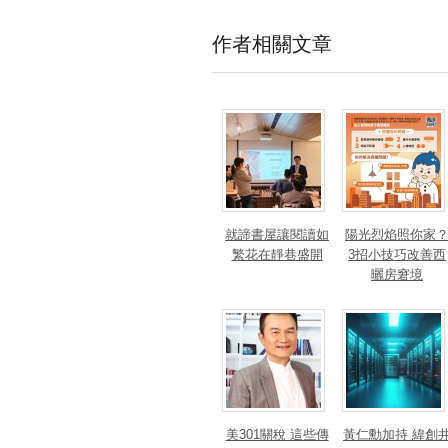
作者相關文章
就諦書屋讓閱讀如
陽光烈焰照你家
繁花在靜巷盛開
3招小技巧改善西
曬房窘境
美301關稅 這些傳
黃仁勳加持 緯創