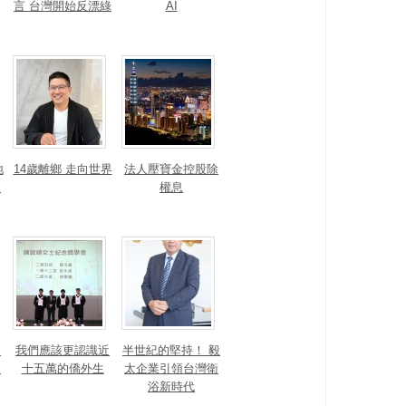
言 台灣開始反漂綠
AI
地
14歲離鄉 走向世界
法人壓寶金控股除
運
權息
！
我們應該更認識近
半世紀的堅持！ 毅
的
十五萬的僑外生
太企業引領台灣衛
浴新時代