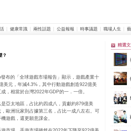
活
健康常識
兩性話題
公益報報
時事議題
職場人生
精選文
望？
zoo發布的「全球遊戲市場報告」顯示，遊戲產業十
億美元，年減4.3%，其中行動遊戲創造922億美
成，相當於台灣2022年GDP的一．一倍。
是亞太地區，占比約四成八，貢獻約879億美
六，歐洲玩家則占據第三名，占比一成八左右。可
手機遊戲，還更願意課金。
市場。手遊市場雖然在2022年下降至922億美