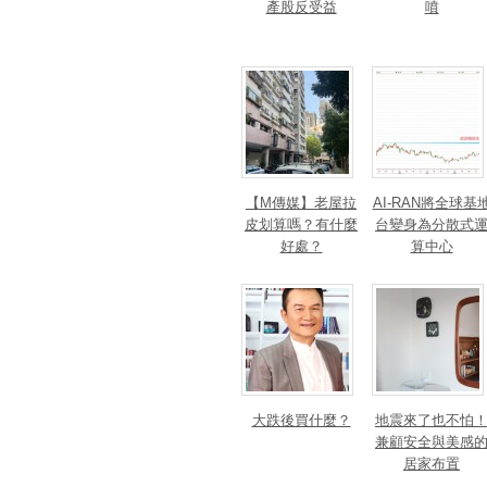
產股反受益
噴
【M傳媒】老屋拉
AI-RAN將全球基
皮划算嗎？有什麼
台變身為分散式
好處？
算中心
大跌後買什麼？
地震來了也不怕
兼顧安全與美感
居家布置