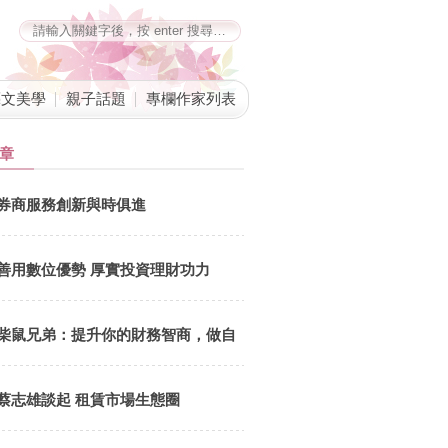
藝文美學
親子話題
專欄作家列表
章
券商服務創新與時俱進
善用數位優勢 厚實投資理財功力
柴鼠兄弟：提升你的財務智商，做自
己的提款機
蔡志雄談起 租賃市場生態圈