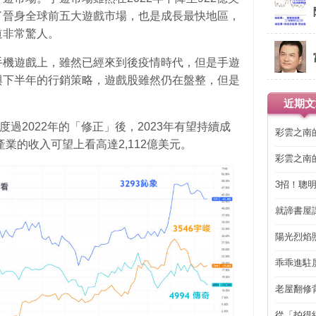
了晉身全球前五大遊戲市場，也是成長最快地區，
道非常驚人。
手機遊戲上，雖然已經來到後疫情時代，但是手遊
與下半年的行銷策略，遊戲股雖然仍在盤整，但是
近期文
度過2022年的「修正」後，2023年有望持續成
彩雲之南
產業的收入可望上看高達2,112億美元。
彩雲之南
3招！聰
省下「二
就諦書屋
陽光烈焰
乖乖進駐
老屋翻修
得見的精
從「拍得