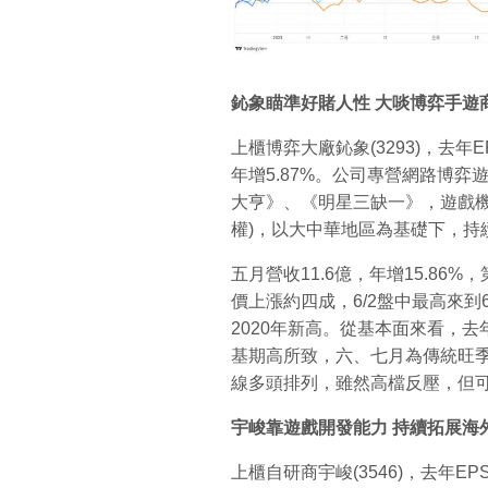
鈊象瞄準好賭人性
大啖博弈手遊
上櫃博弈大廠鈊象(3293)，去年EP
年增5.87%。公司專營網路博
大亨》、《明星三缺一》，遊戲機
權)，以大中華地區為基礎下，持
五月營收11.6億，年增15.86%
價上漲約四成，6/2盤中最高來到
2020年新高。從基本面來看，去
基期高所致，六、七月為傳統旺
線多頭排列，雖然高檔反壓，但
宇峻靠遊戲開發能力
持續拓展海
上櫃自研商宇峻(3546)，去年EPS