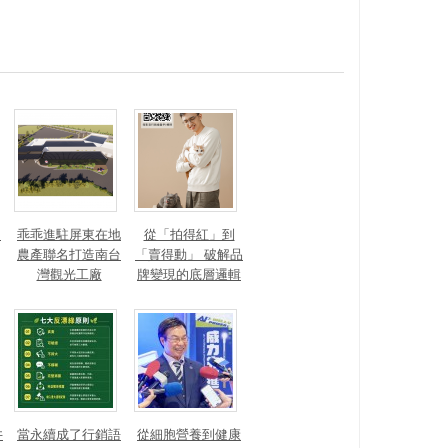
？
乖乖進駐屏東在地
從「拍得紅」到
農產聯名打造南台
「賣得動」 破解品
灣觀光工廠
牌變現的底層邏輯
井
當永續成了行銷語
從細胞營養到健康