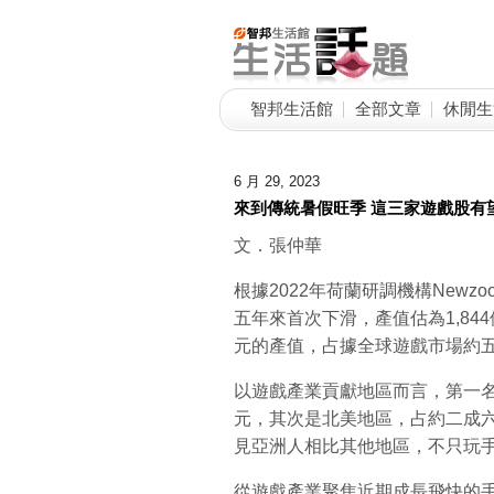
智邦生活館
全部文章
休閒生
6 月 29, 2023
來到傳統暑假旺季 這三家遊戲股有
文．張仲華
根據2022年荷蘭研調機構New
五年來首次下滑，產值估為1,844
元的產值，占據全球遊戲市場約五
以遊戲產業貢獻地區而言，第一名
元，其次是北美地區，占約二成
見亞洲人相比其他地區，不只玩
從遊戲產業聚焦近期成長飛快的手遊