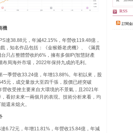
輯
RSS
訂閱金
商機
S達38.88元，年減42.15%，年營收119.48億，
弈遊戲，知名作品包括：《金猴爺老虎機》、《滿貫
台只占整體營收約6%，擁有多個IP(智慧財產
續布局海外市場，2022年保持九成的毛利。
，第一季營收33.24億，年增13.88%。年初以來，股
645元，成交量放大至四千張，股價已經突破
年營收受挫主要來自大環境的不景氣，且2021年
季，看好未來一兩個月的表現。技術分析來看，均
可能還未熄火。
外
達6.72元，年增11.81%，年營收15.84億，年減