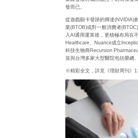
發而已。
從遊戲顯卡發跡的輝達(NVIDI
業(BTOB)或對一般消費者(BT
入AI通用運算後，更積極布局在不
Healthcare、Nuance成立I
科技生物商Recursion Pharm
並與台灣多家大型醫院包括榮總
※精彩全文，詳見《理財周刊》1196