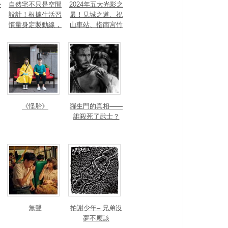
勢
自然宅不只是空間
2024年五大光影之
設計！根據生活習
最！見城之道、祝
慣量身定製動線，
山車站、指南宮竹
打造出回歸自然的
柏參道、新店裕隆
生活步調
城奪台灣光環境獎
《怪胎》
羅生門的真相——
誰殺死了武士？
無聲
拍謝少年– 兄弟沒
夢不應該