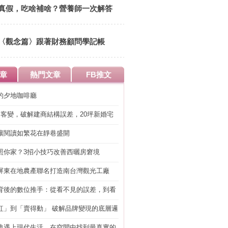
14:00 清華大學竹蜻蜓綠市集
真假，吃啥補啥？營養師一次解答
〈觀念篇〉跟著財務顧問學記帳
章
熱門文章
FB推文
的夕地咖啡廳
明客變，破解建商結構誤差，20坪新婚宅
工」的冤枉錢
讓閱讀如繁花在靜巷盛開
照你家？3招小技巧改善西曬房窘境
屏東在地農產聯名打造南台灣觀光工廠
背後的數位推手：從看不見的誤差，到看
準改造
紅」到「賣得動」 破解品牌變現的底層邏
典遇上現代生活，在空間中找到最真實的