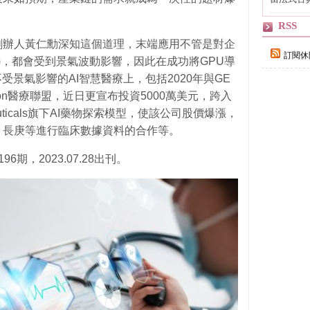
自己
RSS
A)創辦人黃仁勳深知這個道理，末端應用不管是對企
訂閱休
OC)，都會受到景氣波動影響，因此在成功將GPU導
受景氣影響的AI智慧醫療上，包括2020年與GE
nception醫療聯盟，近日更宣布投資5000萬美元，跨入
aceuticals旗下AI藥物探索模型，使該公司股價爆漲，
、長庚等進行臨床數據資料的合作等。
期，2023.07.28出刊。