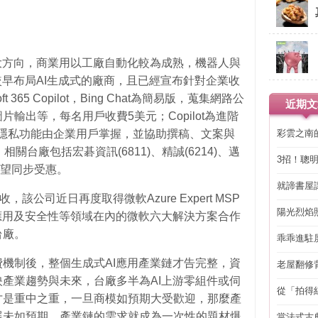
大方向，商業用以工廠自動化較為成熟，機器人與
較早布局AI生成式的廠商，且已經宣布針對企業收
ft 365 Copilot，Bing Chat為簡易版，蒐集網路公
近期文
輸出等，每名用戶收費5美元；Copilot為進階
彩雲之南
，完全隱私功能由企業用戶掌握，並協助撰稿、文案與
關台廠包括宏碁資訊(6811)、精誠(6214)、邁
3招！聰
，可望同步受惠。
省下「二
就諦書屋
該公司近日再度取得微軟Azure Expert MSP
陽光烈焰
應用及安全性等領域在內的微軟六大解決方案合作
台廠。
乖乖進駐
機制後，整個生成式AI應用產業鏈才告完整，資
老屋翻修
得見的精
產業趨勢與未來，台廠多半為AI上游零組件或伺
從「拍得
才是重中之重，一旦商模如預期大受歡迎，那麼產
輯
展未如預期，產業鏈的需求就成為一次性的題材爆
當法式古