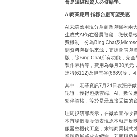
會是短線投資人必修顯學。
AI
商業應用
指標台廠可望受惠
AI末端應用現分為商業與醫療兩
生成式AI仍在發展階段，微軟是
費機制，分為Bing Chat及Microso
開資料與提供來源，支援圖表與圖片
版，除Bing Chat所有功能
製作表格等，費用為每月30美元，相
達特(6112)及伊雲谷(6689)等
其中，宏碁資訊7月24日攻漲停做收，
認證，獲得包括雲端、AI、數位
夥伴資格，等於是最直接受益的
理周投研部表示，在微軟宣布收費
本市場個股股價表現原本就是反映
服器整機代工廠，末端商業模式
業鏈發展將成永續性，若商模發