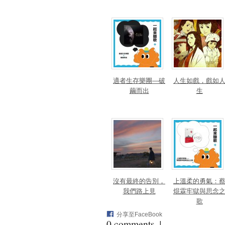
適者生存樂團—破
人生如戲，戲如
繭而出
生
沒有最終的告別，
上溫柔的勇氣：
我們路上見
焜霖牢獄與思念
歌
分享至FaceBook
0 comments ↓