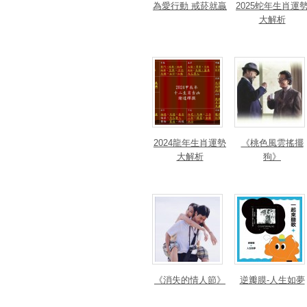
為愛行動 戒菸就贏
2025蛇年生肖運
大解析
2024龍年生肖運勢
《桃色風雲搖擺
大解析
狗》
《消失的情人節》
逆瓣膜-人生如夢