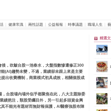
活
健康常識
兩性話題
公益報報
時事議題
職場人生
精選文
會後，吹皺台股一池春水，大盤指數慘遭修正300
(AI)
趨勢未變，不過，業績卻未跟上來是主要
先提出收費機制，商業模式初具成效，相關個股成
場，台股場內場外似乎都聚焦在此，八大主題除委
業績挹注，類股受矚目外，另一引起多頭資金興
其不能光有題材而無財報保護，AI
醫療強股布陣