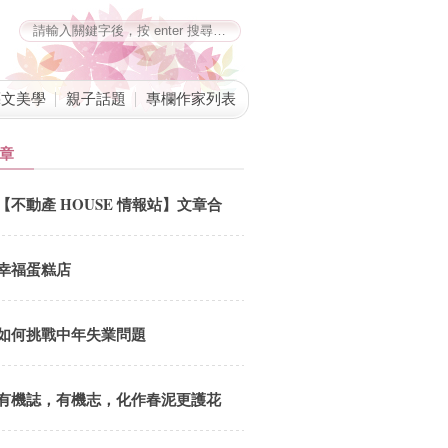
藝文美學
親子話題
專欄作家列表
章
【不動產 HOUSE 情報站】文章合
併公告
幸福蛋糕店
如何挑戰中年失業問題
有機誌，有機志，化作春泥更護花
劉鳳招 總編追思會5.18(六) 12:00-