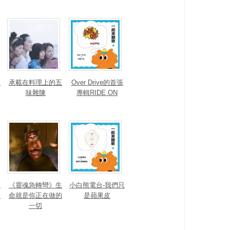
人
承載在料理上的五
Over Drive的首張
味雜陳
專輯RIDE ON
蔡
《靈魂急轉彎》生
小白熊電台-我們只
之
命就是你正在做的
是蘋果皮
一切