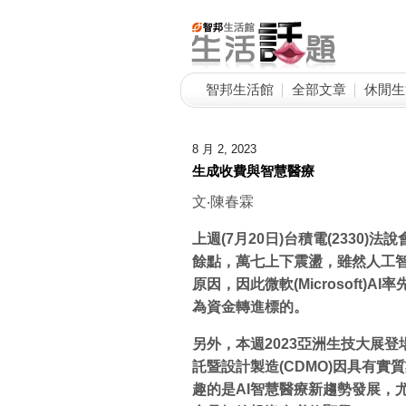
智邦生活館
全部文章
休閒生
8 月 2, 2023
生成收費與智慧醫療
文‧陳春霖
上週(7
月20
日)
台積電(2330)
法說
餘點，萬七上下震盪，雖然人工智能
原因，因此微軟(Microsoft)AI
率
為資金轉進標的。
另外，本週2023
亞洲生技大展登
託暨設計製造(CDMO)
因具有實質
趣的是AI
智慧醫療新趨勢發展，尤