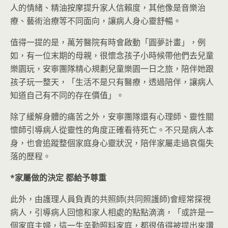
人的情緒、精油按摩提升家人信賴度，其他像是音樂治
療、藝術治療等不同面向，讓病人身心靈舒暢。
值得一提的是，萬芳醫院有時會啟動「圓夢計畫」，例
如，有一位末期的母親，很懷念孩子小時候帶他們去兒童
樂園玩，安寧團隊精心規劃兒童樂園一日之旅，陪伴她跟
孩子玩一整天，「生活不是只有醫療，透過陪伴，讓病人
知道自己有不同的存在價值」。
除了緩解身體的痛苦之外，安寧團隊還有心理師、靈性關
懷師引導病人從靈性的角度正確看待死亡。不只是病人本
身，也會追蹤整個家庭身心靈狀況，陪伴家屬走過哀傷失
落的歷程。
*
家屬做的決定
都給予尊重
此外，由護理人員負責的共照師(共同照護師)會經常探視
病人，引導病人回憶和家人相處的點點滴滴，「或許是一
個家庭主婦，這一生辛勤照料家庭，都很值得被提出來讚