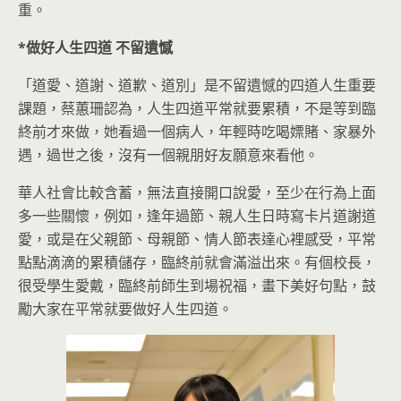
重。
*
做好人生四道
不留遺憾
「道愛、道謝、道歉、道別」是不留遺憾的四道人生重要
課題，蔡蕙珊認為，人生四道平常就要累積，不是等到臨
終前才來做，她看過一個病人，年輕時吃喝嫖賭、家暴外
遇，過世之後，沒有一個親朋好友願意來看他。
華人社會比較含蓄，無法直接開口說愛，至少在行為上面
多一些關懷，例如，逢年過節、親人生日時寫卡片道謝道
愛，或是在父親節、母親節、情人節表達心裡感受，平常
點點滴滴的累積儲存，臨終前就會滿溢出來。有個校長，
很受學生愛戴，臨終前師生到場祝福，畫下美好句點，鼓
勵大家在平常就要做好人生四道。