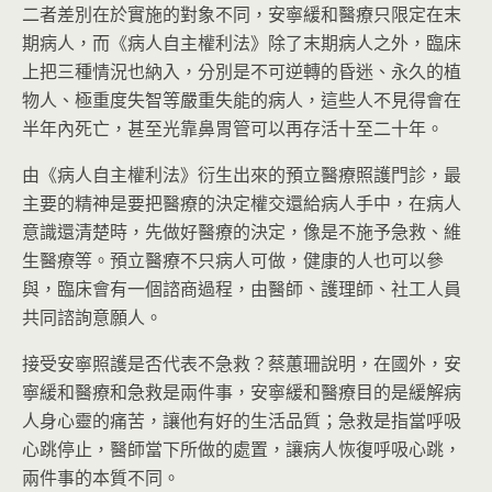
二者差別在於實施的對象不同，安寧緩和醫療只限定在末
期病人，而《病人自主權利法》除了末期病人之外，臨床
上把三種情況也納入，分別是不可逆轉的昏迷、永久的植
物人、極重度失智等嚴重失能的病人，這些人不見得會在
半年內死亡，甚至光靠鼻胃管可以再存活十至二十年。
由《病人自主權利法》衍生出來的預立醫療照護門診，最
主要的精神是要把醫療的決定權交還給病人手中，在病人
意識還清楚時，先做好醫療的決定，像是不施予急救、維
生醫療等。預立醫療不只病人可做，健康的人也可以參
與，臨床會有一個諮商過程，由醫師、護理師、社工人員
共同諮詢意願人。
接受安寧照護是否代表不急救？蔡蕙珊說明，在國外，安
寧緩和醫療和急救是兩件事，安寧緩和醫療目的是緩解病
人身心靈的痛苦，讓他有好的生活品質；急救是指當呼吸
心跳停止，醫師當下所做的處置，讓病人恢復呼吸心跳，
兩件事的本質不同。