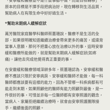
「安寧緩和醫療並不是什麼事都不做，而是目標轉移」，
原本的目標是不擇手段把病治好，現在轉移到生活品質，
幫助病人在有限生命中好好過生活。
*
幫助末期病人緩解症狀
萬芳醫院家庭醫學科醫師蔡蕙珊說，醫療不是生活的全
部，如果很明確知道繼續治療會帶來更多的痛苦，或違背
當事人意願，那何不把重心放在治療以外的事，這時安寧
緩和醫療所能做的，就是幫助末期病人緩解症狀(如疼
痛)，讓他去完成他覺得真正重要的事。
在安靈緩和醫療領域深耕多年，蔡蕙珊認為，安寧緩和醫
療不應該只限於安寧病房、安寧緩和醫師才能做，每一科
醫師都應該要有這樣的能力，因為不管哪一科疾病都有可
能走到末期，如果照顧他的醫師有能力照顧到最後，是一
件很好的事，可惜並非每一位醫師都有安寧照護的觀念，
當病人、家屬拒絕繼續治療時，就會由安寧照護團隊接
手，繼續後面的照顧。