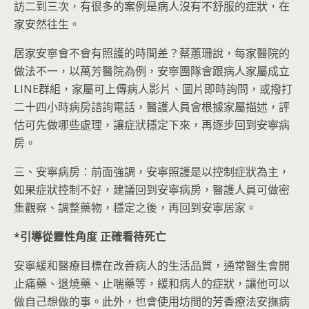
訪二到三次，有很多的案例是病人沒有不舒服的症狀，在
家安然往生。
居家安寧會不會有照護的時間差？蔡蕙珊說，每家醫院的
做法不一，以萬芳醫院為例，安寧團隊會跟病人家屬成立
LINE群組，家屬可上傳病人影片、圖片即時詢問，或撥打
二十四小時病房諮詢電話，醫護人員會根據家屬描述，評
估可先做哪些處理，讓症狀穩定下來，再逐步回到安寧病
房。
三、安寧病房：前面強調，安寧照護是以控制症狀為主，
如果症狀控制不好，建議回到安寧病房，醫護人員可做密
集觀察、調整藥物，穩定之後，再回到安寧居家。
*
引導從靈性角度
正確看待死亡
安寧緩和醫療目標在改善病人的生活品質，通常醫生會開
止痛藥、退燒藥、止喘藥等，緩和病人的症狀，讓他可以
做自己想做的事。此外，也會使用坊間的芳香療法安撫病