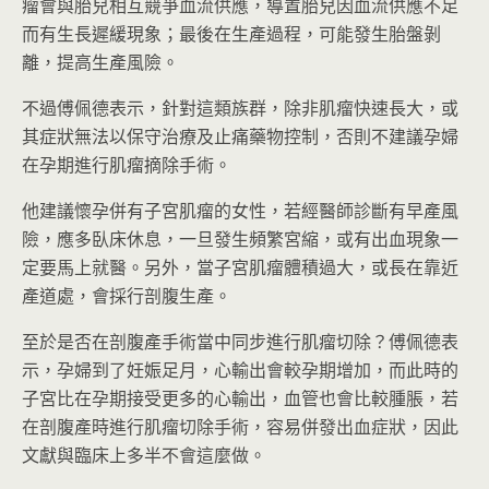
瘤會與胎兒相互競爭血流供應，導置胎兒因血流供應不足
而有生長遲緩現象；最後在生產過程，可能發生胎盤剝
離，提高生產風險。
不過傅佩德表示，針對這類族群，除非肌瘤快速長大，或
其症狀無法以保守治療及止痛藥物控制，否則不建議孕婦
在孕期進行肌瘤摘除手術。
他建議懷孕併有子宮肌瘤的女性，若經醫師診斷有早產風
險，應多臥床休息，一旦發生頻繁宮縮，或有出血現象一
定要馬上就醫。另外，當子宮肌瘤體積過大，或長在靠近
產道處，會採行剖腹生產。
至於是否在剖腹產手術當中同步進行肌瘤切除？傅佩德表
示，孕婦到了妊娠足月，心輸出會較孕期增加，而此時的
子宮比在孕期接受更多的心輸出，血管也會比較腫脹，若
在剖腹產時進行肌瘤切除手術，容易併發出血症狀，因此
文獻與臨床上多半不會這麼做。