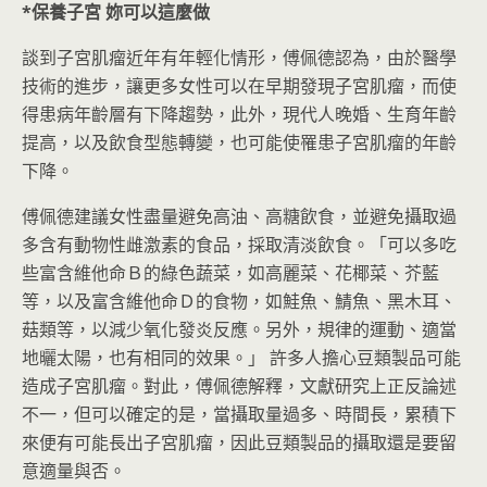
*
保養子宮
妳可以這麼做
談到子宮肌瘤近年有年輕化情形，傅佩德認為，由於醫學
技術的進步，讓更多女性可以在早期發現子宮肌瘤，而使
得患病年齡層有下降趨勢，此外，現代人晚婚、生育年齡
提高，以及飲食型態轉變，也可能使罹患子宮肌瘤的年齡
下降。
傅佩德建議女性盡量避免高油、高糖飲食，並避免攝取過
多含有動物性雌激素的食品，採取清淡飲食。「可以多吃
些富含維他命Ｂ的綠色蔬菜，如高麗菜、花椰菜、芥藍
等，以及富含維他命Ｄ的食物，如鮭魚、鯖魚、黑木耳、
菇類等，以減少氧化發炎反應。另外，規律的運動、適當
地曬太陽，也有相同的效果。」 許多人擔心豆類製品可能
造成子宮肌瘤。對此，傅佩德解釋，文獻研究上正反論述
不一，但可以確定的是，當攝取量過多、時間長，累積下
來便有可能長出子宮肌瘤，因此豆類製品的攝取還是要留
意適量與否。