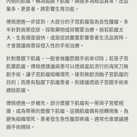
內側的肌瘤，稱為黏膜下肌瘤，病徵多為經血異常，出血
量多，更甚者，將影響生育功能。
傅佩德進一步提到，大部分的子宮肌瘤皆為良性腫瘤，多
半針對病患症狀，採取藥物或荷爾蒙治療。倘若肌瘤太
大、生長速度過快，或是症狀嚴重影響患者生活品質時，
才會建議病患採侵入性的手術治療。
針對漿膜下肌瘤，一般會做腹腔鏡手術來切除；若是子宮
肌層肌瘤，傅佩德建議病患可以透過當前流行的海芙刀無
創手術，讓子宮肌瘤組織壞死，達到無創消融子宮肌瘤的
目的；而患有黏膜下肌瘤患者，則建議透過子宮鏡手術來
摘除肌瘤。
傅佩德進一步補充，部分漿膜下肌瘤有一蒂與子宮壁相
連，成為帶蒂的漿膜下肌瘤，這類肌瘤偶有扭轉現象，為
避免組織壞死、患者發生急性腹部疼痛，通常也會建議通
過手術摘除。