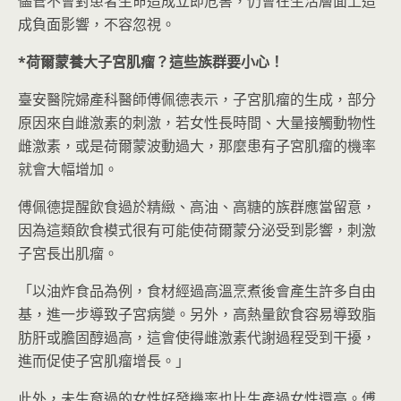
儘管不會對患者生命造成立即危害，仍會在生活層面上造
成負面影響，不容忽視。
*
荷爾蒙養大子宮肌瘤？這些族群要小心！
臺安醫院婦產科醫師傅佩德表示，子宮肌瘤的生成，部分
原因來自雌激素的刺激，若女性長時間、大量接觸動物性
雌激素，或是荷爾蒙波動過大，那麼患有子宮肌瘤的機率
就會大幅增加。
傅佩德提醒飲食過於精緻、高油、高糖的族群應當留意，
因為這類飲食模式很有可能使荷爾蒙分泌受到影響，刺激
子宮長出肌瘤。
「以油炸食品為例，食材經過高溫烹煮後會產生許多自由
基，進一步導致子宮病變。另外，高熱量飲食容易導致脂
肪肝或膽固醇過高，這會使得雌激素代謝過程受到干擾，
進而促使子宮肌瘤增長。」
此外，未生育過的女性好發機率也比生產過女性還高。傅