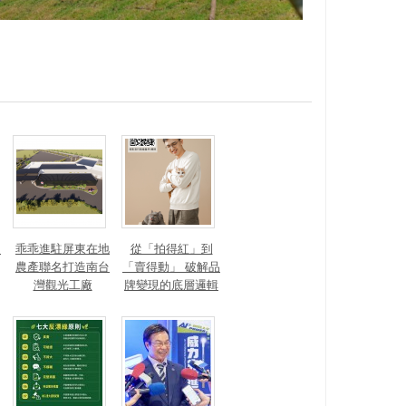
？
乖乖進駐屏東在地
從「拍得紅」到
農產聯名打造南台
「賣得動」 破解品
灣觀光工廠
牌變現的底層邏輯