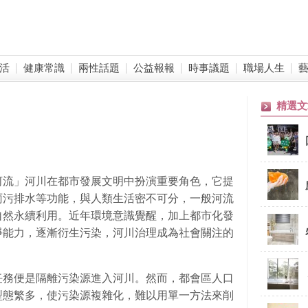
活
健康常識
兩性話題
公益報報
時事議題
職場人生
精選文
河流」河川在都市發展文明中扮演重要角色，它提
雨污排水等功能，與人類生活密不可分，一般河流
自然永續利用。近年環境意識覺醒，加上都市化發
淨能力，逐漸衍生污染，河川治理成為社會關注的
。
任務便是隔離污染源進入河川。然而，都會區人口
型態繁多，使污染源複雜化，難以用單一方法來削