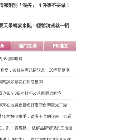
清潔劑別「混搭」 ４件事不要做！
夏天果蠅麥來亂！輕鬆消滅就一招
章
熱門文章
FB推文
的夕地咖啡廳
明客變，破解建商結構誤差，20坪新婚宅
工」的冤枉錢
讓閱讀如繁花在靜巷盛開
照你家？3招小技巧改善西曬房窘境
屏東在地農產聯名打造南台灣觀光工廠
背後的數位推手：從看不見的誤差，到看
準改造
紅」到「賣得動」 破解品牌變現的底層邏
典遇上現代生活，在空間中找到最真實的