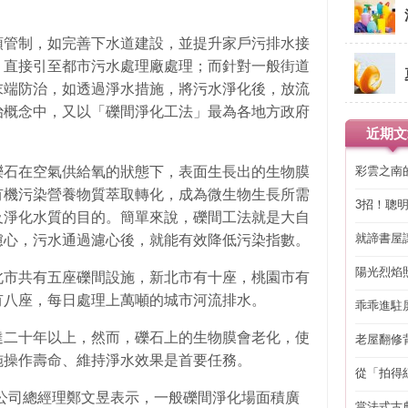
頭管制，如完善下水道建設，並提升家戶污排水接
，直接引至都市污水處理廠處理；而針對一般街道
末端防治，如透過淨水措施，將污水淨化後，放流
治概念中，又以「礫間淨化工法」最為各地方政府
近期文
彩雲之南
礫石在空氣供給氧的狀態下，表面生長出的生物膜
有機污染營養物質萃取轉化，成為微生物生長所需
3招！聰
及淨化水質的目的。簡單來說，礫間工法就是大自
省下「二
就諦書屋
濾心，污水通過濾心後，就能有效降低污染指數。
陽光烈焰
北市共有五座礫間設施，新北市有十座，桃園市有
有八座，每日處理上萬噸的城市河流排水。
乖乖進駐
達二十年以上，然而，礫石上的生物膜會老化，使
老屋翻修
得見的精
施操作壽命、維持淨水效果是首要任務。
從「拍得
輯
公司總經理鄭文昱表示，一般礫間淨化場面積廣
當法式古