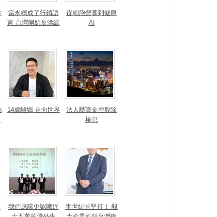
井
當永續成了行銷語
從細胞營養到健康
言 台灣開始反漂綠
AI
地
14歲離鄉 走向世界
法人壓寶金控股除
運
權息
！
我們應該更認識近
半世紀的堅持！ 毅
的
十五萬的僑外生
太企業引領台灣衛