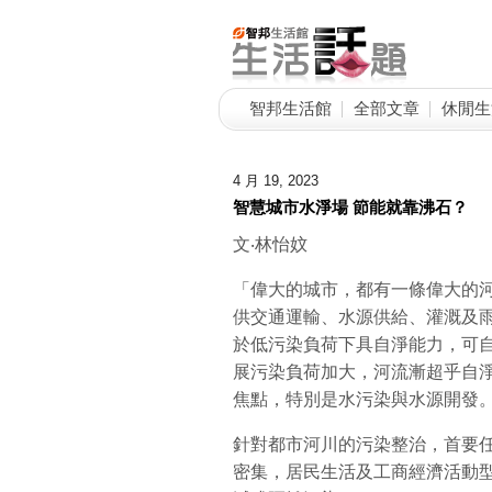
智邦生活館
全部文章
休閒生
4 月 19, 2023
智慧城市水淨場 節能就靠沸石？
文‧林怡妏
「偉大的城市，都有一條偉大的
供交通運輸、水源供給、灌溉及
於低污染負荷下具自淨能力，可
展污染負荷加大，河流漸超乎自
焦點，特別是水污染與水源開發
針對都市河川的污染整治，首要
密集，居民生活及工商經濟活動