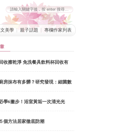
藝文美學
親子話題
專欄作家列表
章
回收擦乾淨 免洗餐具飲料杯回收有
撇步
廚房抹布有多髒？研究發現：細菌數
會隨「這類食物」的消費頻率而增加
必學6撇步！浴室黃垢一次清光光
５個方法居家徹底防潮