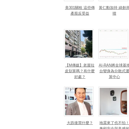
美301關稅 這些傳
黃仁勳加持 緯創
產股反受益
噴
【M傳媒】老屋拉
AI-RAN將全球基
皮划算嗎？有什麼
台變身為分散式
好處？
算中心
大跌後買什麼？
地震來了也不怕
兼顧安全與美感