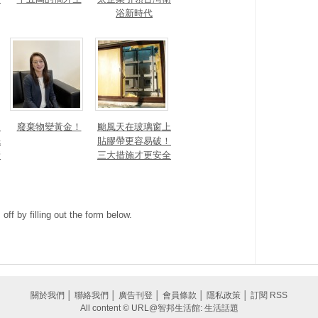
浴新時代
細
廢棄物變黃金！
颱風天在玻璃窗上
先
貼膠帶更容易破！
新
三大措施才更安全
ff by filling out the form below.
關於我們
│
聯絡我們
│
廣告刊登
│
會員條款
│
隱私政策
│
訂閱 RSS
All content © URL@智邦生活館: 生活話題