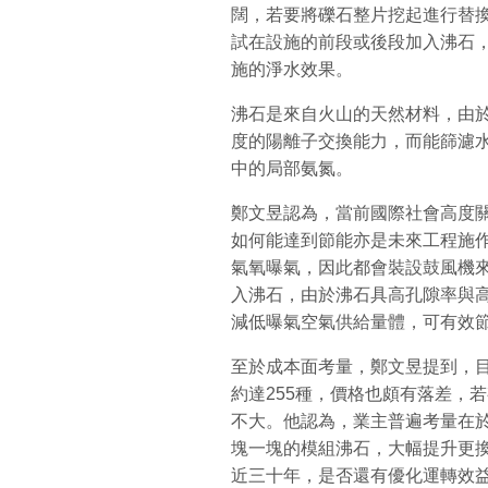
闊，若要將礫石整片挖起進行替
試在設施的前段或後段加入沸石
施的淨水效果。
沸石是來自火山的天然材料，由
度的陽離子交換能力，而能篩濾
中的局部氨氮。
鄭文昱認為，當前國際社會高度
如何能達到節能亦是未來工程施
氣氧曝氣，因此都會裝設鼓風機
入沸石，由於沸石具高孔隙率與
減低曝氣空氣供給量體，可有效
至於成本面考量，鄭文昱提到，
約達255種，價格也頗有落差，
不大。他認為，業主普遍考量在
塊一塊的模組沸石，大幅提升更換
近三十年，是否還有優化運轉效