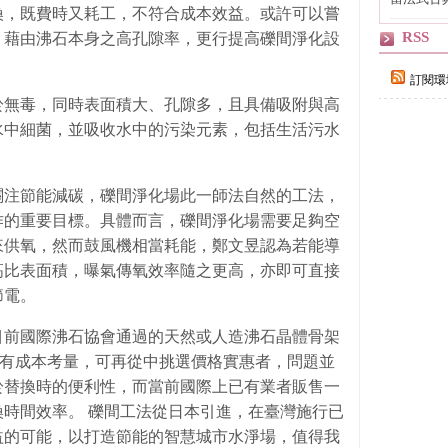
換，既費時又耗工，不符合成本效益。或許可以嘗
自己
RSS
，藉由沸石本身之高孔隙率，更行提高礫間淨化設
訂閱環
於無毒，同時表面積大、孔隙多，且具備吸附與高
水中細菌，並吸收水中的污染元素，包括生活污水
關注節能減碳，礫間淨化場此一師法自然的工法，
作的重要目標。具體而言，礫間淨化場需要足夠空
來供氧，然而鼓風機相當耗能，鄭文昱認為若能導
高比表面積，曝氣傳氧效率隨之更高，亦即可直接
節電。
目前國際沸石協會通過的天然或人造沸石晶體骨架
若有成本考量，可再從中挑選價格實惠者，問題並
於替換時的便利性，而當前國際上已有業者販售一
時間效率。 礫間工法從日本引進，在臺灣施行已
益的可能，以打造節能的智慧城市水淨場，值得我