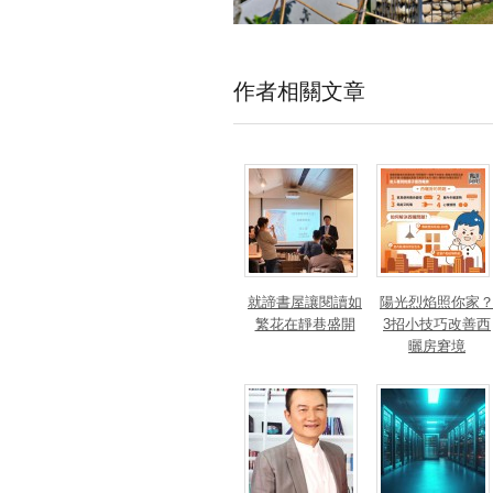
作者相關文章
就諦書屋讓閱讀如
陽光烈焰照你家
繁花在靜巷盛開
3招小技巧改善西
曬房窘境