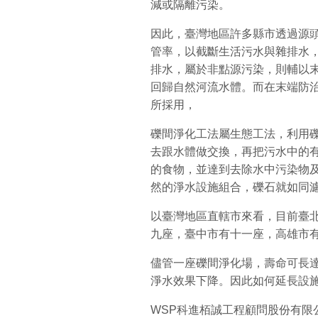
減或隔離污染。
因此，臺灣地區許多縣市透過源
管率，以截斷生活污水與雜排水
排水，屬於非點源污染，則輔以
回歸自然河流水體。而在末端防
所採用，
礫間淨化工法屬生態工法，利用
去跟水體做交換，再把污水中的
的食物，並達到去除水中污染物
然的淨水設施組合，礫石就如同
以臺灣地區直轄市來看，目前臺
九座，臺中市有十一座，高雄市
儘管一座礫間淨化場，壽命可長
淨水效果下降。因此如何延長設
WSP科進栢誠工程顧問股份有限