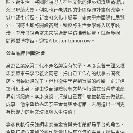
味、賣生活，將國際視野與在地文化的建築知識與藝術展
演呈現給大眾，例如執行老城區的街區復興計畫與改變，
城中藝術街區、新富町文化市場等。忠泰舉辦國際化展覽
外，同時也即將開設商場，積極將生活美學導入居家裝
潢，李彥良說希望未來讓逛商場彷彿看展覽，就像參觀一
間微型博物館，迎接A better tomorrow。
公益品牌
回饋社會
身為企業家第二代不穿名牌沒有架子，李彥良曾未經父親
忠泰董事長李忠義之同意，把自己工作存的錢拿去開夜
店、開餐廳賠光了，但也從中學習到寶貴的經驗！雖非建
築科班出身，卻由從商經驗與藝文熱情持續在台灣房地產
界創新紀錄。李彥良說，清楚自己要什麼並執著去做就能
成事，他希望透過忠泰基金會與美術館，去創造出一個更
有影響力的藝文環境與人生價值！
李彥良執行長強調忠泰基金會與美術館都是平台的角色，
希望打造成有利於創作能量與匯集交流的平台，提供更優