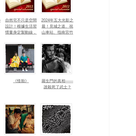
勢
自然宅不只是空間
2024年五大光影之
設計！根據生活習
最！見城之道、祝
慣量身定製動線，
山車站、指南宮竹
打造出回歸自然的
柏參道、新店裕隆
生活步調
城奪台灣光環境獎
《怪胎》
羅生門的真相——
誰殺死了武士？