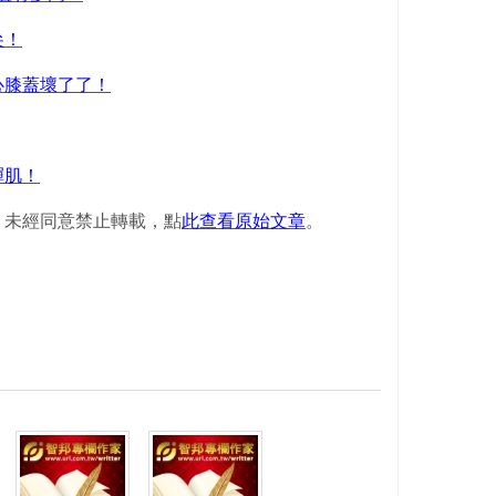
尖！
心膝蓋壞了了！
彈肌！
，未經同意禁止轉載，點
此查看原始文章
。