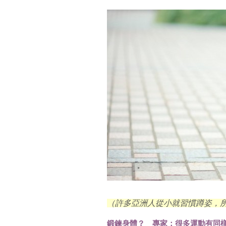
（許多亞洲人從小就習慣蹲姿，
鍛鍊身體？ 專家：很多運動有同