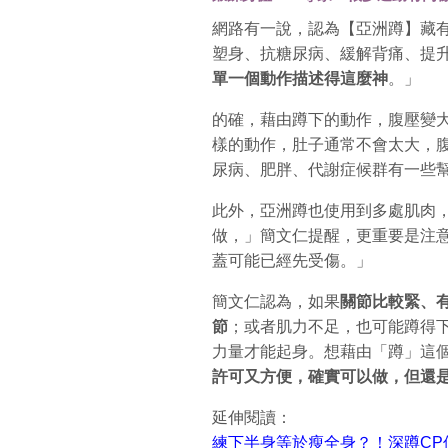
網路有一說，認為【亞洲蹲】藏
塑身、抗糖尿病、緩解背痛、提
單一個動作描述得這麼神
。」
的確，藉由蹲下的動作，腹壓變
樣的動作，肚子通常不會太大，
尿病、肥胖、代謝症候群有一些
此外，亞洲蹲也使用到多處肌肉
做，」簡文仁提醒，更重要是注
蓋可能已經先受傷。」
簡文仁認為，如果
關節比較緊、
節
；或者肌力不足，也可能蹲得
力量才能起身。想藉由「蹲」這
許可又方便，確實可以做，但還
延伸閱讀：
練下半身等於瘦全身？！深蹲CP