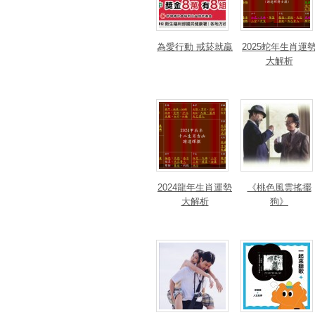
為愛行動 戒菸就贏
2025蛇年生肖運
大解析
2024龍年生肖運勢
《桃色風雲搖擺
大解析
狗》