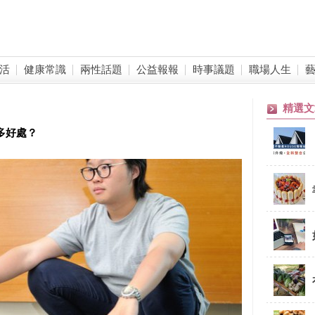
活
健康常識
兩性話題
公益報報
時事議題
職場人生
精選文
多好處？