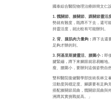
國泰綜合醫院物理治療師簡文仁
1.
髖關節、膝關節、踝關節靈活
勢就有難度，既蹲不下去，還可
持靈活度，就比較有可能辦到。
2.
背、腿肌肉力量夠：
蹲下去還
足夠才辦的到。
3.
阿基里斯腱靈活、腰圍小：
即
腱緊繃，蹲下來腳跟就容易離地
瘦、腰圍小，要辦到這個姿勢自
雙和醫院復健醫學部技術長林立
活動度與穩定度。腳踝要有足夠
搭配膝關節屈曲，髖關節屈曲與
洲蹲其實挑戰挺高。」