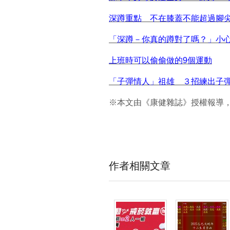
深蹲重點 不在膝蓋不能超過腳
「深蹲－你真的蹲對了嗎？」小
上班時可以偷偷做的9個運動
「子彈情人」祖雄 ３招練出子
※本文由《康健雜誌》授權報導
作者相關文章