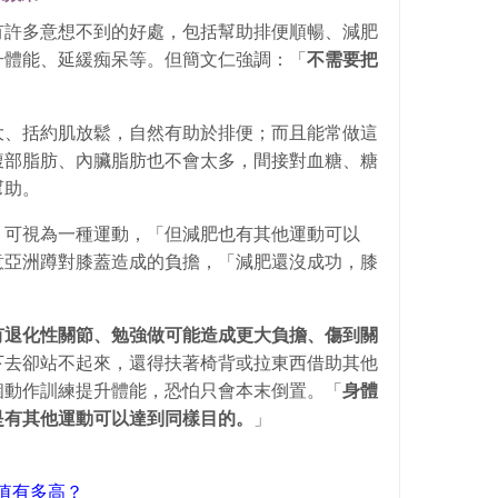
有許多意想不到的好處，包括幫助排便順暢、減肥
升體能、延緩痴呆等。但簡文仁強調：「
不需要把
大、括約肌放鬆，自然有助於排便；而且能常做這
腹部脂肪、內臟脂肪也不會太多，間接對血糖、糖
幫助。
，可視為一種運動，「但減肥也有其他運動可以
意亞洲蹲對膝蓋造成的負擔，「減肥還沒成功，膝
有退化性關節、勉強做可能造成更大負擔、傷到關
下去卻站不起來，還得扶著椅背或拉東西借助其他
個動作訓練提升體能，恐怕只會本末倒置。「
身體
是有其他運動可以達到同樣目的。
」
值有多高？