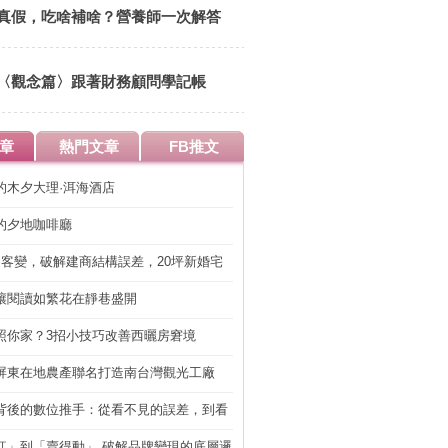
14:00 清華大學竹蜻蜓綠市集
真假，吃啥補啥？營養師一次解答
〈觀念篇〉跟著財務顧問學記帳
章
熱門文章
FB推文
的木夕大理·洱海酒店
的夕地咖啡廳
明客變，破解建商結構誤差，20坪新婚宅
工」的冤枉錢
讓閱讀如繁花在靜巷盛開
照你家？3招小技巧改善西曬房窘境
屏東在地農產聯名打造南台灣觀光工廠
背後的數位推手：從看不見的誤差，到看
準改造
紅」到「賣得動」 破解品牌變現的底層邏