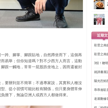
近期文
彩雲之南
彩雲之南
腿一跨、腳掌、腳跟貼地，自然蹲坐而下，這個再
輕而易舉；但你知道嗎？對不少西方人而言，這動
3招！聰
，腳跟一觸地，常常一屁股跌坐地上，因而還被封
省下「二
就諦書屋
陽光烈焰
位，要辦到並不簡單；不過專家說，其實和人種沒
體型、從小習慣可能比較有關係，但只要身體常伸
乖乖進駐
成負擔下，無論亞洲人或西方人都做得來。
老屋翻修
得見的精
從「拍得