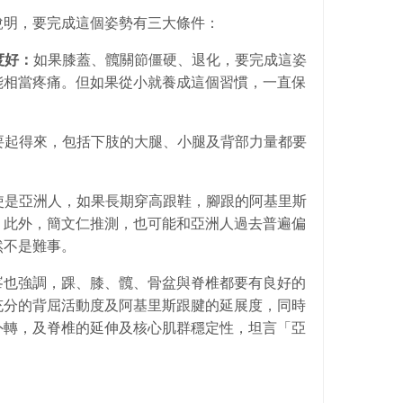
說明，要完成這個姿勢有三大條件：
度好：
如果膝蓋、髖關節僵硬、退化，要完成這姿
能相當疼痛。但如果從小就養成這個習慣，一直保
要起得來，包括下肢的大腿、小腿及背部力量都要
使是亞洲人，如果長期穿高跟鞋，腳跟的阿基里斯
。此外，簡文仁推測，也可能和亞洲人過去普遍偏
然不是難事。
峯也強調，踝、膝、髖、骨盆與脊椎都要有良好的
充分的背屈活動度及阿基里斯跟腱的延展度，同時
外轉，及脊椎的延伸及核心肌群穩定性，坦言「亞