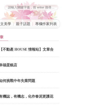
藝文美學
親子話題
專欄作家列表
章
【不動產 HOUSE 情報站】文章合
併公告
幸福蛋糕店
如何挑戰中年失業問題
有機誌，有機志，化作春泥更護花
劉鳳招 總編追思會5.18(六) 12:00-