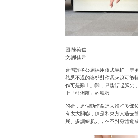
圖/陳德信
文/謝佳君
台灣許多公廁採用蹲式馬桶，雙
熟悉不過的姿勢對你我來說可能
作可是難上加難，只能踮起腳尖
上「亞洲蹲」的稱號！
的確，這個動作牽連人體許多部
有太大關聯，倒是和東方人過去
展、多訓練肌力，在不對身體造