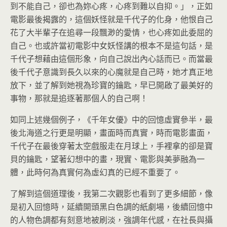
到不能自己，卻也為妳心疼，心疼到難以自抑。」，正如
電影最後揭露的，這個妖怪就是千代子的化身，他恨自己
花了大半輩子在追尋一段飄渺的愛情，也心疼如此委屈的
自己。也或許當初電影中女妖怪講的根本不是這句話，是
千代子想藉由這個形象，向自己說出內心話而已。而當最
後千代子意識到長久以來的心魔就是自己時，她才真正地
放下，並了解到她視為珍寶的鑰匙，早已開啟了最美好的
事物，那就是追逐著那個人的自己啊！
如同上述幾個例子，《千年女優》中的回憶虛實參半，最
後北海道之行更是明顯，畫面時而真實，時而電影畫面，
千代子在最後穿著太空戲服走在月球上，手裡拿的卻是寶
貝的鑰匙，望著幻想中的畫，現實、電影與美夢融為一
體，此時何為真實何為虛幻真的已經不重要了。
了解到這個道理後，我第二次觀影也看到了更多細節，像
是初入回憶時，延續開頭黑白色調的紙劇場，後續回憶中
的人物色調都有刻意地被刷淡，強調年代感，在社長與攝