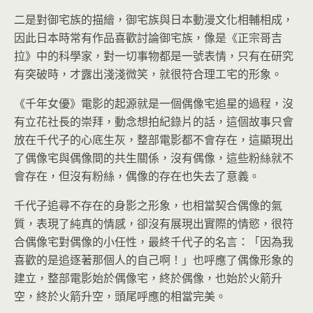
二是對御宅族的描繪，御宅族與日本動漫文化相輔相成，
因此日本時常有作品喜歡討論御宅族，像是《正宗哥吉
拉》中的科學家，對一切事物都是一號表情，只有在研究
有突破時，才露出淺淺微笑，就很符合理工宅的形象。
《千年女優》電影的起源就是一個偶像宅追星的過程，沒
有立花社長的崇拜，動念想拍紀錄片的話，這個故事只會
放在千代子的心底生灰，整部電影都不會存在，這顯現出
了偶像宅與偶像間的共生關係，沒有偶像，這些粉絲就不
會存在，但沒有粉絲，偶像的存在也失去了意義。
千代子追尋不存在的身影之形象，也相當契合偶像的氣
質，表現了純真的情感，卻沒有展現出實際的情慾，很符
合偶像宅對偶像的小任性，最終千代子的名言：「因為我
喜歡的是追逐著那個人的自己啊！」也呼應了偶像形象的
建立，整部電影始於偶像宅，終於偶像，也始於火箭升
空，終於火箭升空，頭尾呼應的相當完美。