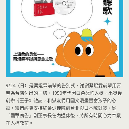
9/24（日）是蔡焜霖前輩的告別式，謝謝蔡焜霖前輩用青
春為台灣付出的一切。1950年代因白色恐怖入獄，出獄後
創辦《王子》雜誌，和獄友們用圖文漫畫豐富孩子的心
靈，籌措經費支持紅葉少棒隊到台北與日本隊對戰。從
「國華廣告」副董事長任內退休後，將所有時間心力奉獻
在人權教育。