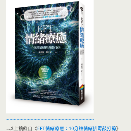
…以上摘錄自《
EFT情緒療癒：10分鐘情緒排毒敲打操
》