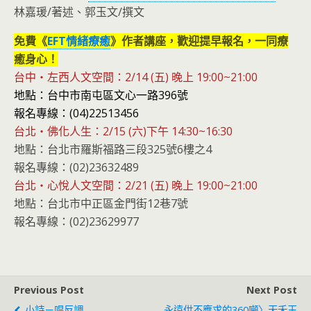
林嘉瑗/著述、郭玉文/撰文
免費《
EFT情緒療癒
》作者講座，歡迎提早報名，一同療
癒身心！
台中‧左西人文空間：2/14 (五) 晚上 19:00~21:00
地點：台中市南屯區文心一路396號
報名專線：(04)22513456
台北‧
佛化人生：2/15 (六)下午 14:30~16:30
地點：台北市羅斯福路三段325號6樓之4
報名專線：(02)23632489
台北‧
心悅人文空間：2/21 (五) 晚上 19:00~21:00
地點：台北市中正區金門街12巷7號
報名專線：(02)23629977
Previous Post
Next Post
小詩－唱反調
永遠供不應求的360噸〉天禾玉