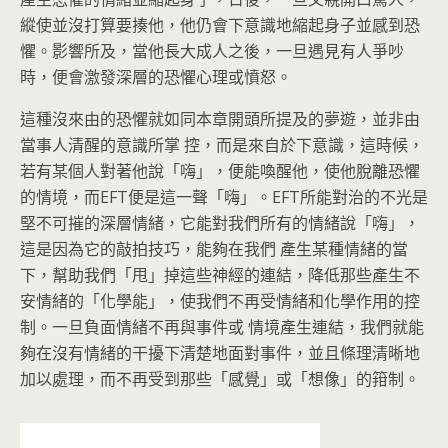
縱使並沒打算要揍他，他仍會下意識地縮起身子並感到恐
懼。影響所及，當他長大成人之後，一旦遇見有人爭吵
時，便會激發深層的恐懼心理或憤怒。
這種沒來由的恐懼就如同本章開頭所提及的夢遊，並非由
當事人清醒的意識所掌 控，而是來自於下意識，這時候，
若有某個人對著他說「嗨」，便能喚醒他，使他脫離恐懼
的情境，而EFT便是這一聲「嗨」。EFT所能對治的不光是
堅不可摧的深層情緒，它能對我們所有的情緒說「嗨」，
這是因為它的敲拍技巧，能夠在我們 產生某種情緒的當
下，幫助我們「甩」掉這些神經的連結，降低那些產生不
安情緒的「化學能」，使我們不再受情緒和化學作用的控
制。一旦負面情緒不再與事件或 情境產生連結，我們就能
夠在沒有情緒的干擾下清楚地面對事件，並且條理清晰地
加以處理，而不再受到那些「感覺」或「想像」的箝制。