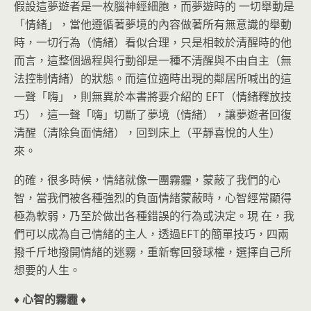
假設這夢遊者是一枚腦神經細胞，而夢遊時的 一切舉動是
「情緒」，當他遵循著夢境的內容做著所有無意識的舉動
時，一切行為（情緒）看似合理，只是相較於清醒時的他
而言，這整個過程與行動卻是一種不清醒與不由自主（無
法控制情緒）的狀態。而這位適時出現的鄰居所喊出的這
一聲「嗨」，則無異於本書將要介紹的 EFT（情緒釋放技
巧），這一聲「嗨」切斷了夢境（情緒），讓夢遊者回復
清醒（清除負面情緒），回到床上（平靜喜悅的人生）
來。
的確，很多時候，情緒就像一團霧霾，蒙蔽了我們的心
智，當我們被各種強烈的負面情緒蒙蔽時，心智經常顯得
極為軟弱，乃至於做出各種錯誤的行為或決定。現 在，我
們可以成為自己情緒的主人，透過EFT的簡單技巧，四兩
撥千斤地撥開情緒的迷霧，重新奪回發球權，選擇自己所
想要的人生。
♦ 心智的霧霾 ♦