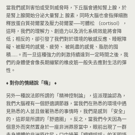
當我們感到害怕或受到威脅時，下丘腦會通知腎上腺，於
是腎上腺開始分泌大量腎上 腺素，同時大腦也會指揮細胞
釋放蛋白質荷爾蒙及壓力荷爾蒙──可體松 （cortisol），
這時，我們的理解力、創造力以及消化系統效能將會降
低；相反的，卻引發了我們對於環境的敏感反應、睡眠障
礙、被壓垮的感覺、疲勞、 被耗盡的感覺、脂肪的囤
積……。而一旦這種強力的刺激持續達到一定時間之後，我
們的身體便會像長期繃緊的橡皮筋一般失去應對生活的彈
性。
♦ 對你的情緒說「嗨」 ♦
另外一種說法即所謂的「精神控制論」，這派理論認為，
我們大腦裡有一個舒適調節器，當我們在熟悉的環境中遇
見熟悉的人並且做著熟悉的事情時，我們是感到 「安全」
的，這即是所謂的「舒適圈」。反之，當我們今天因為一
個意外而突然置身於一座非洲莽原當中，眼前出現了一群
赤身裸體的非洲原住民，口中操著「咿咿呼呼」的不明語