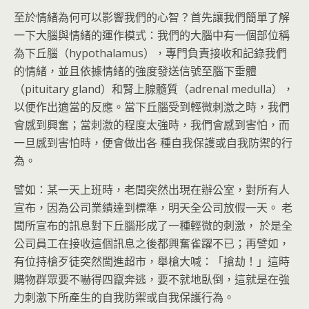
至於情緒為何可以影響我們的心智？首先讓我們簡單了解
一下大腦與情緒的運作模式：我們的大腦中有一個部位稱
為下丘腦（hypothalamus），專門負責接收和記錄我們
的情緒，並且依據情緒的強度發送信號至腦下垂體
（pituitary gland）和腎上腺髓質（adrenal medulla），
以便作出適當的反應。當下丘腦受到輕微刺激之時，我們
會感到興奮；當刺激的程度太強時，我們會感到害怕，而
一旦感到害怕時，便會做出各 種自我保護或自我防禦的行
為。
譬如：某一天上班時，老闆突然出現在辦公室，對所有人
宣布，因為公司業績達到標準，明天全公司放假一天。 老
闆所宣布的訊息對下丘腦形成了一種輕微的刺激， 於是全
公司員工在接收這個訊息之後都興奮雀躍不已；再譬如，
有位持槍歹徒突然闖進超市，舉槍大喊：「搶劫！」這時
購物群眾要不嚇得四竄奔逃，要不就地臥倒，這就是在強
力刺激下所產生的自我防禦或自我保護行為。