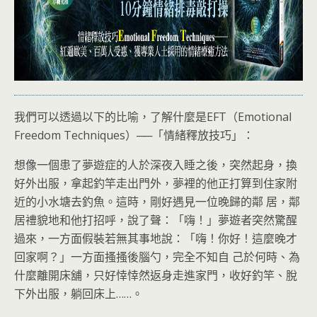
我們可以透過以下的比喻，了解什麼是EFT（Emotional
Freedom Techniques）──「情緒釋放技巧」：
想像一個患了夢遊症的人於深夜入睡之後，突然起身，換
好外出服，拿起釣竿走出門外，夢裡的他正打算到住家附
近的小水塘去釣魚。這時，剛好遇見一位晚歸的鄰 居，鄰
居禮貌地和他打招呼，說了聲：「嗨！」夢遊者突然驚醒
過來，一方面假裝若無其事地說：「嗨！你好！這麼晚才
回家啊？」一方面搔搔後腦勺，完全不知自 己於何時、為
什麼離開床舖，只好悻悻然返身走進家門，收好釣竿、脫
下外出服，躺回床上……。