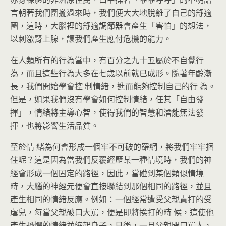
言朝著我們圍攏過來時，我們便大大地脫離了自己的舒適
圈，這時，大腦裡的舒適調節器會產生「害怕」的想法，
以刺激腎上腺，讓我們產生應付危機的能力。
在人類所有的行為當中，有百分之九十五屬於不自覺行
為，而且這些行為大多在七歲以前就已成形。隨著年齡漸
長，我們開始學會控 制情緒，進而能夠控制自己的行 為。
但是，如果我們沒有學會如何控制情緒，任其「自由發
揮」，情緒將主導心智，使得我們的智慧和潛能無法發
揮，也將影響生活品質。
至於情 緒為何會形成一個牢不可破的羅網，將我們牢牢捆
住呢？這是因為當我們反覆經歷某一種情境時，我們的神
經會形成一個固定的路徑，因此，當碰到某個類似情境
時，大腦的神經元便會直接聯結到那個相同的路徑，並且
產生相同的情緒反應。例如：一個經常遭受父親責打的受
虐兒，每當父親破口大罵，便是即將挨打的時 候，這使他
產生恐懼的情緒並縮起身子，日後，一旦父親開口罵人，