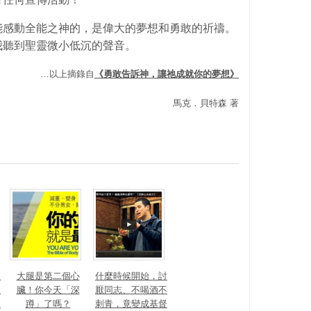
能感動全能之神的，是偉大的夢想和勇敢的祈禱。
我聽到聖靈微小低沉的聲音。
…以上摘錄自
《勇敢告訴神，讓祂成就你的夢想》
馬克．貝特森 著
沒
大腿是第二個心
什麼時候開始，討
？
臟！你今天「深
厭同志、不喝酒不
！
蹲」了嗎？
刺青，竟變成基督