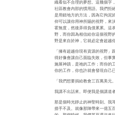
織看似不合理的夢想。這幾個字
社區教會內部的慣用語。我們拒
是用錯地方的方法，因為它拘泥
仰可以讓你用神所賜的視野，來
霍無度，然後弄得負債累累。這
野，而你因為相信給你這個視野
野是來自於神，它就必定會超越
「擁有超越你現有資源的視野」
得好像會讓自己面臨失敗，但事
施展神蹟，是祂的工作；而你的
你的工作，你也許就會發現自己
「我們想要捐給教會三百萬美元
我講不出話來。即便我是個講道
那是個時光靜止的神聖時刻。我
措手不及。就像那陣帶來一億五
的。那個時候，我們甚至還沒進