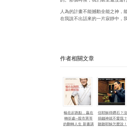
人為的計畫不能撼動全能之神，
在我說不出話來的一片寂靜中，
作者相關文章
輸在起跑點，贏在
信耶穌得鑽石？
轉折處─股市憲哥
捐錢神就不愛我
的翻轉人生 新書講
聽聽耶穌怎麼說