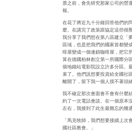
票之前，會先研究那家公司的營
報。
在花了將近九十分鐘回答他們的
麼。在講完了政策跟協定這些很
我分享了我們想在第八區建立「
區域，也是把我們的國家首都變
啡屋變成一個連鎖咖啡屋，把它
算在德國柏林創立第一所國際分
個地鐵站電影院設立許多分區。
束了。他們說想要投資給全國社
離開了，留下我一個人摸不著頭
我不確定那次會面會不會有什麼
約了一次電話會談。在一個原本
左右，我接到了此生最難忘的幾
「馬克牧師，我們想要接續上次
國社區教會。」