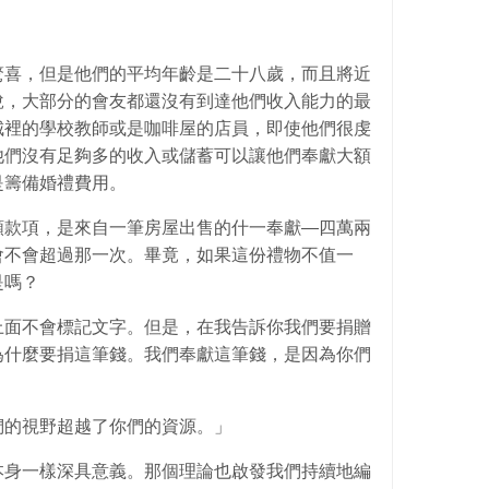
驚喜，但是他們的平均年齡是二十八歲，而且將近
說，大部分的會友都還沒有到達他們收入能力的最
城裡的學校教師或是咖啡屋的店員，即使他們很虔
他們沒有足夠多的收入或儲蓄可以讓他們奉獻大額
是籌備婚禮費用。
額款項，是來自一筆房屋出售的什一奉獻—四萬兩
會不會超過那一次。畢竟，如果這份禮物不值一
是嗎？
上面不會標記文字。但是，在我告訴你我們要捐贈
為什麼要捐這筆錢。我們奉獻這筆錢，是因為你們
們的視野超越了你們的資源。」
本身一樣深具意義。那個理論也啟發我們持續地編