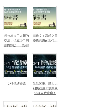
宗教的核心？
科技增加了人類的
李偉文：寂靜之書
交流，也減少了周
療癒焦慮的現代人
圍的靜默… 《寂靜
之書》A Book of S
ilence
療
EFT情緖療癒
生活沉重、壓力大
歡
到快崩潰？快跟我
同
這樣自我療癒！