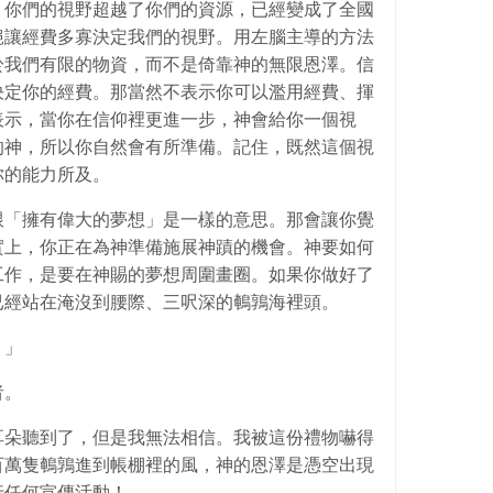
，你們的視野超越了你們的資源，已經變成了全國
絕讓經費多寡決定我們的視野。用左腦主導的方法
於我們有限的物資，而不是倚靠神的無限恩澤。信
決定你的經費。那當然不表示你可以濫用經費、揮
表示，當你在信仰裡更進一步，神會給你一個視
的神，所以你自然會有所準備。記住，既然這個視
你的能力所及。
跟「擁有偉大的夢想」是一樣的意思。那會讓你覺
實上，你正在為神準備施展神蹟的機會。神要如何
工作，是要在神賜的夢想周圍畫圈。如果你做好了
已經站在淹沒到腰際、三呎深的鵪鶉海裡頭。
。」
者。
耳朵聽到了，但是我無法相信。我被這份禮物嚇得
百萬隻鵪鶉進到帳棚裡的風，神的恩澤是憑空出現
行任何宣傳活動！