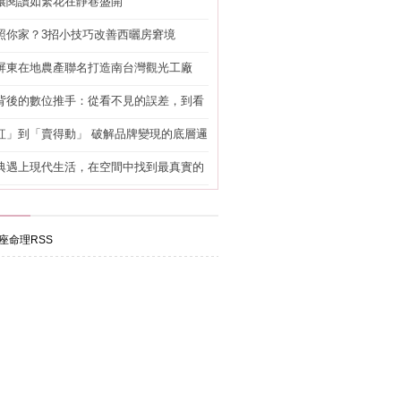
讓閱讀如繁花在靜巷盛開
照你家？3招小技巧改善西曬房窘境
屏東在地農產聯名打造南台灣觀光工廠
背後的數位推手：從看不見的誤差，到看
準改造
紅」到「賣得動」 破解品牌變現的底層邏
典遇上現代生活，在空間中找到最真實的
座命理RSS