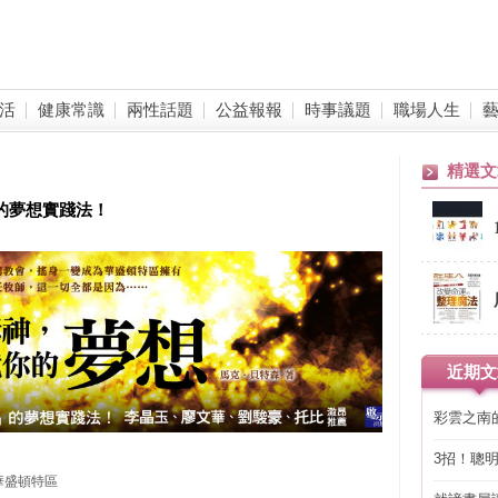
活
健康常識
兩性話題
公益報報
時事議題
職場人生
精選文
的夢想實踐法！
近期文
彩雲之南
3招！聰
省下「二
華盛頓特區