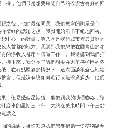
運一樣，他們只是想要確認自己的投資會有好的回
問題之後，他們最後問我，我們教會的願景是什
壓抑情緒的話題之後，我就開始滔滔不絕地回答。
夢想中心」的計畫，第八區是我們城市裡最貧窮的
成殺人首都的地方。我講到我們想把在國會山的咖
所有的淨收入都用在傳道工作上。我還講到我們打
區。接下來，我分享了我們想要在大華盛頓區的各
最後，在有點尷尬的情況下，這次面談很倉促地結
區教會，但是沒有說如何進行或是投資多少。他們
緒。
結果，但是幾個星期後，他們跟我的助理聯絡，預
沒什麼事的星期三下午，大約在美東時間下午三點
通電話之一。
會面的議題，讓你知道我們想要捐贈一份禮物給全