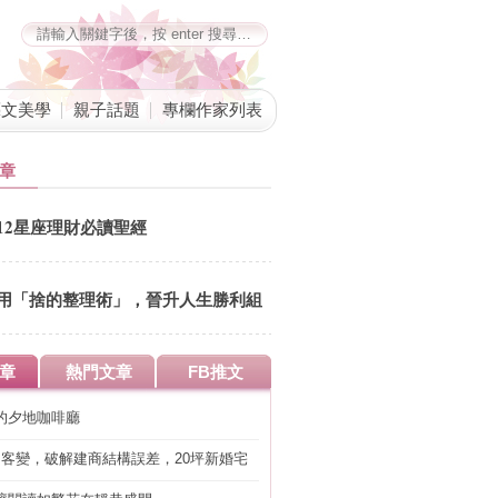
藝文美學
親子話題
專欄作家列表
章
12星座理財必讀聖經
用「捨的整理術」，晉升人生勝利組
章
熱門文章
FB推文
的夕地咖啡廳
明客變，破解建商結構誤差，20坪新婚宅
工」的冤枉錢