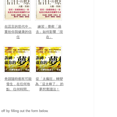
對
在謊言的世代中，
練習：覺察「過
重拾你我健康的信
去」如何影響「現
任
在」
對
奇蹟隨時都有可能
從「太瘋狂」轉變
發生，在任何地
為「這太棒了」 的
點、任何時間。
夢想實踐法！
ff by filling out the form below.