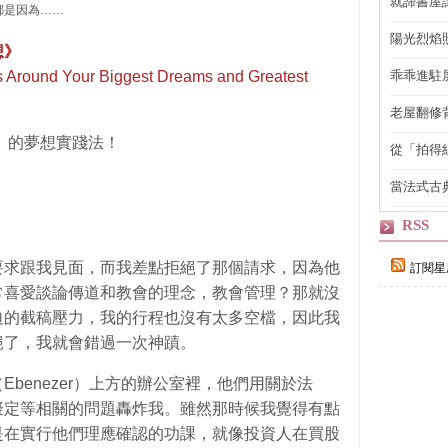
就諦書屋
都是因為……
陽光烈焰
想》
es Around Your Biggest Dreams and Greatest
乖乖進駐
老屋翻修
得見的精
 的夢想實踐法！
從「拍得
輯
當法式古
自己
RSS
要求跟我見面，而我差點拒絕了那個請求，因為他
訂閱星
常喜愛談論傳道和教會的理念，教會管理？那就沒
迫的截稿壓力，我的行程也沒有太多空檔，因此我
絕了，我就會錯過一次神蹟。
benezer）上方的辦公室裡，他們用關於法
擬定等相關的問題轟炸我。雖然那時候我覺得有點
是在實行他們理應確認的功課，就像投資人在買股