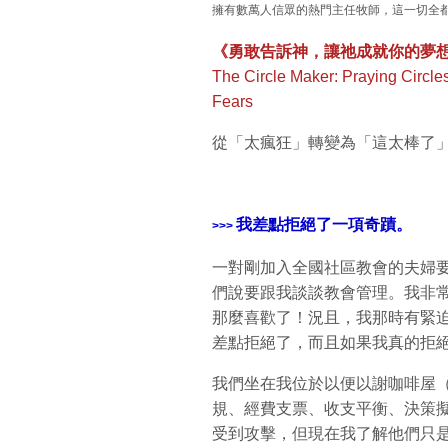
擁有數萬人信眾的熱門主任牧師，這一切全
《勇敢告訴神，讓祂成就你的夢
The Circle Maker: Praying Circl
Fears
從「太瘋狂」轉變為「這太棒了」
我差點拒絕了一項奇蹟。
>>>
一對剛加入全國社區教會的夫婦
們說要跟我談談教會管理。我非
那麼喜歡了！況且，我那時有緊
差點拒絕了，而且如果我真的拒
我們坐在我位於以便以謝咖啡屋（E
規、經費支票、收支平衡、決策
受到攻擊，但現在我了解他們只