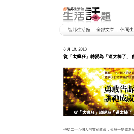
智邦生活館
全部文章
休閒生
8 月 18, 2013
從「太瘋狂」轉變為「這太棒了」 
他從二十五個人的貧窮教會，搖身一變成為