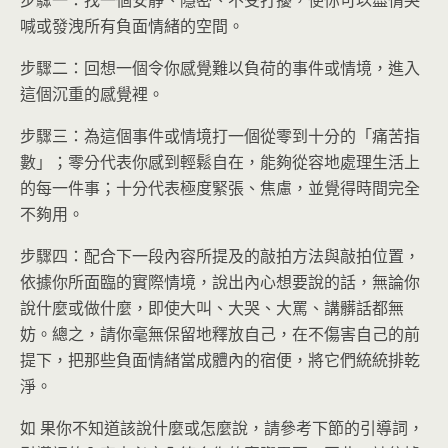
步驟一：找一個安靜、隱密、不受打擾，使你可以盡情哭
喊或發洩所有負面情緒的空間。
步驟二：回想一個令你感覺難以負荷的事件或情境，進入
這個沉重的感覺裡。
步驟三：為這個事件或情境打一個從零到十分的「痛苦指
數」；零分代表你感到輕鬆自在，能夠從容地處理生活上
的每一件事；十分代表極度緊張、焦慮，並覺得時間完全
不夠用。
步驟四：配合下一段內容所提及的敲拍方法與敲拍位置，
依據你所面臨的實際情境，說出內心想要說的話，無論你
說什麼或做什麼，即使大叫、大哭、大罵、講髒話都無
妨。總之，請你毫無保留地釋放自己，在不傷害自己的前
提下，把那些負面情緒當成體內的宿便，將它們統統排乾
淨。
如 果你不知道該說什麼或怎麼說，請參考下節的引導詞，