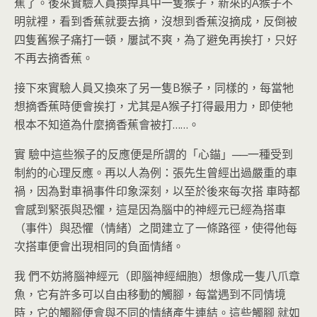
蕉了。後來實驗人員換掉其中一隻猴子，新來的A猴子不
明就裡，看到香蕉就要去摘，沒想到香蕉沒摘成，反倒被
四隻舊猴子痛打一頓，屢試不爽，為了避免再挨打，只好
不再去摘香蕉。
接下來實驗人員又換來了另一隻B猴子，同樣的，每當牠
想摘香蕉時便會挨打，尤其是A猴子打得最用力，即使牠
根本不知道為什麼摘香蕉會被打……。
實 驗中這些猴子的反應便是所謂的「心錨」──一種受到
制約的心理反應。再以人為例：張先生曾經出過嚴重的車
禍，因為對車禍事件印象深刻，以至於後來每次搭 車時都
會感到緊張與恐懼，這是因為腦中的神經元已經為搭車
（事件）與恐懼（情緒）之間建立了一條路徑，使得他每
次搭車便會出現相同的負面情緒。
我 們不妨將腦神經元（即腦神經細胞）想像成一隻八爪章
魚，它有許多可以自由移動的觸腳，每當遇到不同情境
時，它的觸腳便會與不同的情緒產生連結。這些觸腳 就如