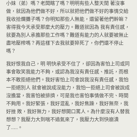
小妹（弟）嗎？老闆瞎了嗎？明明有些人整天閒 著沒事
做，就因為他們做不好，所以就把他們做不好的事情交給
我收拾爛攤子嗎？你明知那些人無能，還留著他們幹嘛？
害得我今天承受那麼大的壓力。難道就因為 我有責任感，
就要為別人承擔那些工作嗎？難道有能力的人就要被無止
盡地壓榨嗎？再這樣下去我就要猝死了，你們還不停止
嗎？
我好恨我自己，明 明快承受不住了，卻因為害怕上司或同
事會取笑我能力不夠，或認為我沒有責任感、推託，而根
本不敢拒絕他們。我好害怕上司會說我沒有責任感，我怕
一拒絕別人 就會被說成沒能力，我怕一拒絕上司會被說成
沒擔當，我害怕被排擠，可是我也害怕事情做不完、時間
不夠用。我好緊張，我好混亂，我好焦躁，我好無奈，我
好挫 敗，我好無力，我好想開口罵人。為什麼沒有人替我
想想？我壓力大到喘不過氣來了，我壓力大到快崩潰
了……。