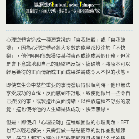
心理逆轉會造成一種潛意識的「自我摧毀」或「自我破
壞」，因為心理逆轉者將大多數的能量都投注於「不快
樂」，他們明明很想獲得某種東西或達成某個任務，但就
是會下意識地和自己的願望唱反調、搞破壞，將原本可以
輕易獲得的正面情緒或正面成果逆轉成令人不悅的狀態。
即使當生命中某些重要的事情發展得很順利時，他也無法
享受成功的喜悅，反而感到不舒服，致使他做出一些令自
己挫敗的事，或製造出負面情緒，以釋放這種不舒服的感
覺，這也使得他的人生總是與成功、快樂無緣。
但是，即使如「心理逆轉」這種頑固型的心理問題，EFT
也可以輕易解決，只需要做一點點簡單的動作並勤加練
習，任何人都可以釋放出那些明顯可見或無以名狀的情