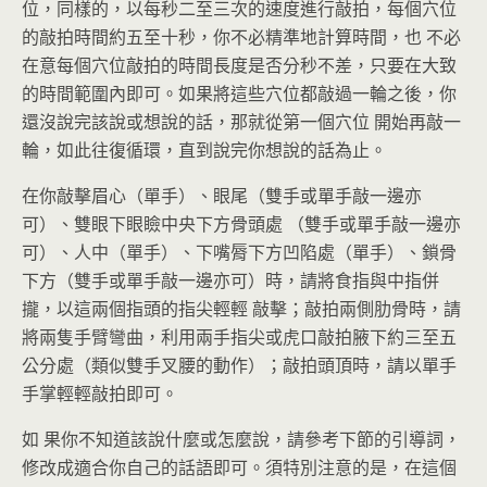
位，同樣的，以每秒二至三次的速度進行敲拍，每個穴位
的敲拍時間約五至十秒，你不必精準地計算時間，也 不必
在意每個穴位敲拍的時間長度是否分秒不差，只要在大致
的時間範圍內即可。如果將這些穴位都敲過一輪之後，你
還沒說完該說或想說的話，那就從第一個穴位 開始再敲一
輪，如此往復循環，直到說完你想說的話為止。
在你敲擊眉心（單手）、眼尾（雙手或單手敲一邊亦
可）、雙眼下眼瞼中央下方骨頭處 （雙手或單手敲一邊亦
可）、人中（單手）、下嘴脣下方凹陷處（單手）、鎖骨
下方（雙手或單手敲一邊亦可）時，請將食指與中指併
攏，以這兩個指頭的指尖輕輕 敲擊；敲拍兩側肋骨時，請
將兩隻手臂彎曲，利用兩手指尖或虎口敲拍腋下約三至五
公分處（類似雙手叉腰的動作）；敲拍頭頂時，請以單手
手掌輕輕敲拍即可。
如 果你不知道該說什麼或怎麼說，請參考下節的引導詞，
修改成適合你自己的話語即可。須特別注意的是，在這個