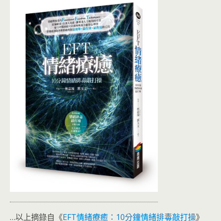
…以上摘錄自《
EFT情緒療癒：10分鐘情緒排毒敲打操
》