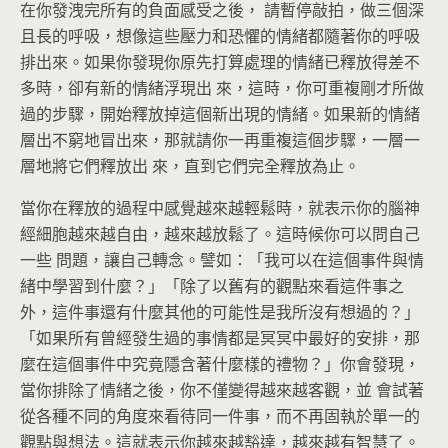
在你發洩完所有的負面感受之後， 請暫停敲拍，做三個深
且長的呼吸，想像這些壓力和恐懼的情緒都隨著你的呼吸
排出來。如果你發現你原先打算處理的情緒已釋放得差不
多時，卻有新的情緒浮現出 來，這時，你可重複剛才所做
過的步驟，開始釋放掉這個新出現的情緒。如果新的情緒
層出不窮地冒出來，那就請你一再重複這個步驟，一層一
層地將它們釋放出 來，直到它們完全釋放為止。
當你在釋放的過程中感覺越來越輕鬆時，就表示你的腦神
經細胞越來越自由，越來越放鬆了。這時候你可以問自己
一些 問題，讓自己轉念。譬如：「我可以在這個事件與情
緒中學習到什麼？」「除了以舊有的觀點來看這件事之
外，這件事還有什麼其他的可能性是我所沒有想過的？」
「如果所有曾經發生過的事情都是冥冥中最好的安排，那
麼在這個事件中究竟隱含著什麼樣的禮物？」你會發現，
當你排除了情緒之後，你不僅變得越來越客觀，並 會試著
從各種不同的角度來看待同一件事，而不再固執於單一的
觀點與想法。這就表示你越來越豁達，越來越有智慧了。