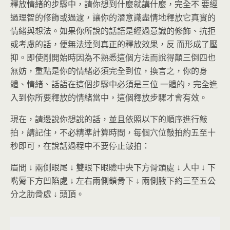
釋放情緒的步驟中，請你想到什麼就講什麼，完全不 要經
過理智的修飾或過濾，讓你的潛意識盡情地釋放它真實的
情緒與想法。如果你所說的話語是經過意識的修飾、抗拒
或考慮的話，便無法達到真正的釋放效果，反 而形成了壓
抑。即使剛開始時因為不熟悉這個方法而說得顛三倒四也
無妨，重點是你的情緒必須完全到位，換言之，你的身
體、情緒、話語在這個步驟中必須是三位 一體的，完全進
入到你所要釋放的情緒當中，這個釋放步驟才會有效。
現在，請邊說你想說的話，並且依照以下的順序進行敲
拍，請記住，不必精準計算時間，每個穴位敲拍約五至十
秒即可，在說話過程中不要停止敲拍：
眉間 ↓ 兩側眼尾 ↓ 雙眼下眼瞼中央下方骨頭處 ↓ 人中 ↓ 下
嘴脣下方凹陷處 ↓ 左右兩側鎖骨下 ↓ 兩側腋下約三至五公
分之肋骨處 ↓ 頭頂。