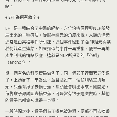
緒。
♦ EFT為何有效？ ♦
EFT 是一種結合了中醫的經絡、穴位治療原理與NLP所發
展出來的一種療法。從腦神經元的角度來說，人類的情緒
通常是由某種事件所引起，這個事件驅動了腦 神經元與某
種情緒產生連結，如果類似的事件一再重複，便會一再地
產生制式的情緒反應，這就是NLP所提到的「心錨」
（anchor）。
舉一個有名的科學實驗做例子：同一個籠子裡關著五隻猴
子，上頭掛了一串香蕉，並且裝設了一個偵測裝置與噴
頭，只要有猴子去摘香蕉，噴頭便會噴出水來。剛開始，
每隻猴子都試圖去摘香蕉，可是當有猴子這麼做時，其他
的猴子也都會被淋得一身濕。
一段時間之後，猴子們為了避免被淋濕，便都不再去摘香