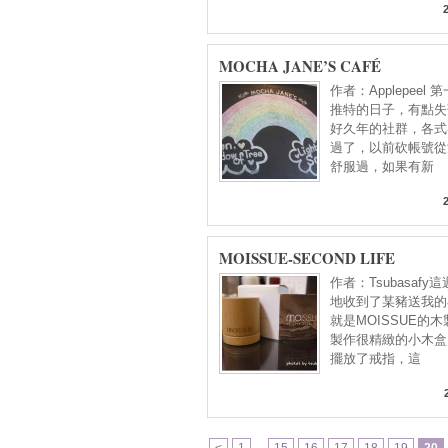
MOCHA JANE’S CAFÉ
作者：Applepeel
推特的日子，有點失
好久年的社群，各式
過了，以前砍帳號從
舒服過，如果有新
MOISSUE-SECOND LIFE
作者：Tsubasafy
地收到了某豬送我的
就是MOISSUE的
製作很精緻的小木盒
擺放了戒指，這