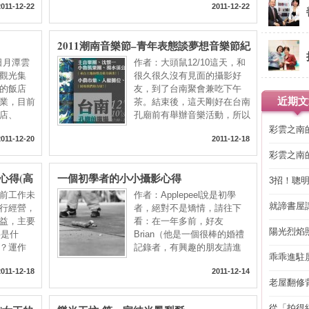
2011-12-22
2011-12-22
2011潮南音樂節–青年表態談夢想音樂節紀
錄
以日月潭雲
作者：大頭鼠12/10這天，和
觀光集
很久很久沒有見面的攝影好
的飯店
友，到了台南聚會兼吃下午
近期文
業，目前
茶。結束後，這天剛好在台南
店、
孔廟前有舉辦音樂活動，所以
彩雲之南
2011-12-20
2011-12-18
彩雲之南
心得(高
一個初學者的小小攝影心得
3招！聰
省下「二
前工作未
作者：Applepeel說是初學
就諦書屋
行經營，
者，絕對不是矯情，請往下
益，主要
看：在一年多前，好友
陽光烈焰
字是什
Brian（他是一個很棒的婚禮
？運作
記錄者，有興趣的朋友請進
乖乖進駐
2011-12-18
2011-12-14
老屋翻修
得見的精
從「拍得