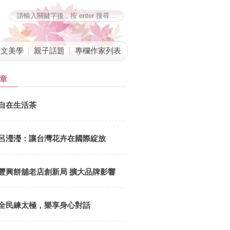
藝文美學
親子話題
專欄作家列表
章
善用金錢能量，創造人生幸福
自在生活茶
文．洪寶山沒錢很痛苦，有錢也不見得快樂，如何看待金錢與自己的關
康快樂的人生，心理諮商師及生活理財作家劉依沛說到，「金錢是一種
換為任何一種形式，包括有形和無形的東西，幫助我們實現人生夢想。
呂瀅瀅：讓台灣花卉在國際綻放
始，讓我
豐興餅舖老店創新局 擴大品牌影響
力
全民練太極，樂享身心對話