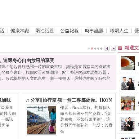
活
健康常識
兩性話題
公益報報
時事議題
職場人生
精選文
，追尋身心自由放飛的享受
書嗎？想起曾經熱鬧一時的重慶書街，無論是富麗堂皇的連鎖書
街的獨立書店，找個位置來杯咖啡，配上些許的讀本調劑心靈，
後。各式風格的人文氣息中，哪一種書店，最對你的味？時代的
龜滷味
♫ 分享∥旅行箱‧獨一無二專屬於你。IKON
（⬆這張圖
作者：Novia旅行。對每個人
）前幾天網
而言都有著不同的意義，"讀
丟了一條訊
萬卷書、不如行萬里路"，這
證照滷
是我們常聽到的一句話；其實
在