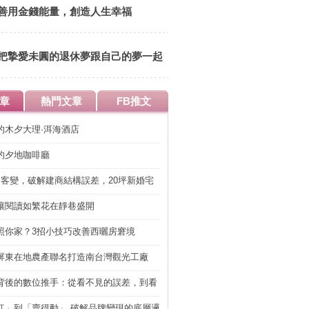
善用金錢能量，創造人生幸福
把摯愛未圓的退休夢跟自己的夢一起
實現
章
熱門文章
FB推文
的木夕大理·洱海酒店
的夕地咖啡廳
明客變，破解建商結構誤差，20坪新婚宅
工」的冤枉錢
讓閱讀如繁花在靜巷盛開
照你家？3招小技巧改善西曬房窘境
屏東在地農產聯名打造南台灣觀光工廠
背後的數位推手：從看不見的誤差，到看
準改造
紅」到「賣得動」 破解品牌變現的底層邏