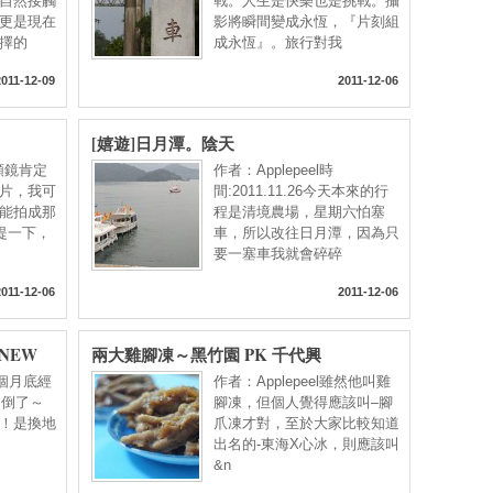
自然接觸
戰。人生是快樂也是挑戰。攝
更是現在
影將瞬間變成永恆，『片刻組
擇的
成永恆』。旅行對我
2011-12-09
2011-12-06
[嬉遊]日月潭。陰天
這顆鏡肯定
作者：Applepeel時
片，我可
間:2011.11.26今天本來的行
能拍成那
程是清境農場，星期六怕塞
提一下，
車，所以改往日月潭，因為只
要一塞車我就會碎碎
2011-12-06
2011-12-06
NEW
兩大雞腳凍～黑竹園 PK 千代興
 上個月底經
作者：Applepeel雖然他叫雞
，倒了～
腳凍，但個人覺得應該叫–腳
！是換地
爪凍才對，至於大家比較知道
出名的-東海X心冰，則應該叫
&n