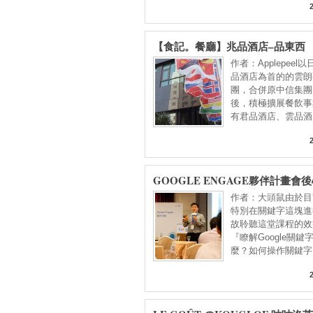
【食記。餐廳】兆品酒店–品東西
作者：Applepeel
品酒店為首的的雲朗
團，合併原中信集團
後，積極擴展餐飲事
有君品酒店、雲品酒
GOOGLE ENGAGE夥伴計畫會後
雄場)
作者：大頭鼠由於目
特別在關鍵字這塊進
故聆聽這堂課程的效
『瞭解Google關鍵
麼？如何操作關鍵字