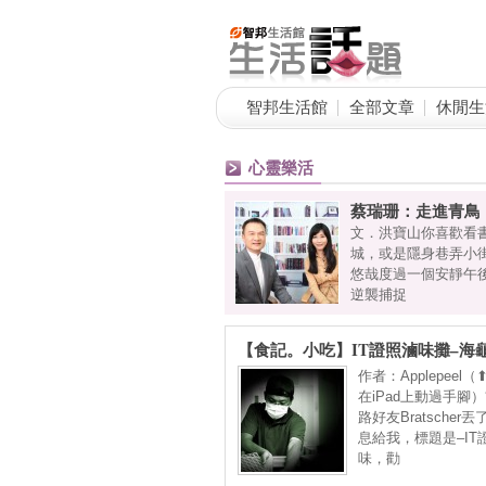
智邦生活館
全部文章
休閒生
心靈樂活
蔡瑞珊：走進青鳥
傳承九十一年老餅店的故事。豐興餅
文．洪寶山你喜歡看
天收起悲傷淚水，一肩扛起老餅舖的
城，或是隱身巷弄小
伶告訴記者，「我很感恩，對豐興的
悠哉度過一個安靜午
逆襲捕捉
【食記。小吃】IT證照滷味攤–海
作者：Applepeel
在iPad上動過手腳
路好友Bratscher
息給我，標題是–IT
味，勸