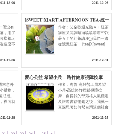
2011-12-06
2011-12-06
[SWEET]X[ART]AFTERNOON TEA‧統一
午茶風光|紅茶講座の手作花♥
 第一個沒有
作者：艾朵歡迎光臨ＡＴ紅茶
落，用了
講座又開課嘍)))噹噹噹噹***跟
各樣都玩
著ＡＴ的紅茶講座)))我們一路
沒這麼不
從認識紅茶~~[tea]X[sweet]
2011-12-06
2011-12-01
愛心公益 希望小兵 – 路竹健康視障按摩
這週末意外
作者：肉魯 高雄勞工局希望
小禮物，
小兵-高雄路竹輕鬆視障按
木製戒指。
摩，自從我的部落格人氣穩定
，裡面就
及旅遊書籍暢銷之後，我就一
直深思著如何幫台灣這個社會
2011-11-28
2011-11-28