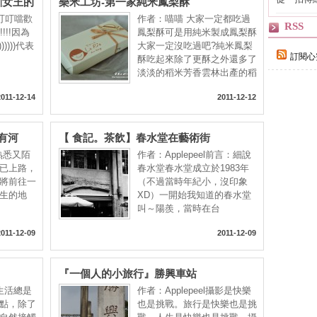
芙|女王的
樂米工坊-第一家純米鳳梨酥
輯
叮叮噹歡
作者：喵喵 大家一定都吃過
RSS
!!!因為
鳳梨酥可是用純米製成鳳梨酥
)))))))代表
大家一定沒吃過吧?純米鳳梨
訂閱心
酥吃起來除了更酥之外還多了
淡淡的稻米芳香雲林出產的稻
2011-12-14
2011-12-12
有河
【 食記。茶飲】春水堂在藝術街
既熟悉又陌
作者：Applepeel前言：細說
已上路，
春水堂春水堂成立於1983年
我將前往一
（不過當時年紀小，沒印象
生的地
XD）一開始我知道的春水堂
叫～陽羨，當時在台
2011-12-09
2011-12-09
『一個人的小旅行』勝興車站
的生活總是
作者：Applepeel攝影是快樂
點，除了
也是挑戰。旅行是快樂也是挑