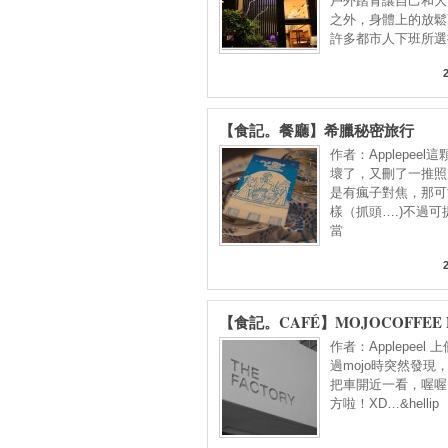
戶外踏青讓自己和大
之外，身體上的放鬆
許多都市人下班所選
【食記。餐廳】希臘秘密旅行
作者：Applepeel
壞了，又刪了一推照
是有瘋子對焦，那可
樣（抓頭….)不過可
當
【食記。CAFÉ】MOJOCOFFEE 
OPEN – THE FACTORY
作者：Applepeel
過mojo時突然發現
把車開近一看，喔喔
方啦！XD…&hellip