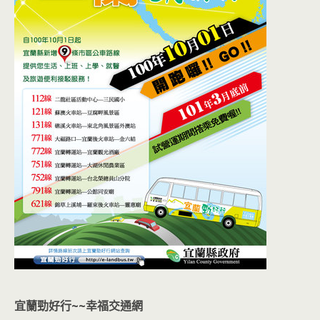
宜蘭勁好行~~幸福交通網