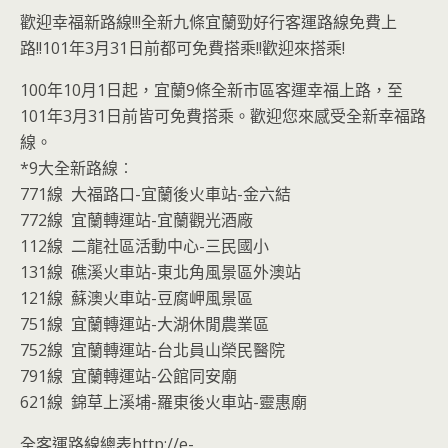
歡迎幸福新路線!!!全新九條宜蘭勁好行客運路線免費上
路!!101年3月31日前都可免費搭乘!!歡迎來搭乘!
100年10月1日起，宜蘭9條全新市區客運幸福上路，至
101年3月31日前皆可免費搭乘。歡迎您來感受全新幸福路
線。
*9大全新路線︰
771線 大福路口-宜蘭後火車站-金六結
772線 宜蘭轉運站-宜蘭觀光酒廠
112線 二龍社區活動中心-三民國小
131線 礁溪火車站-東北角風景區外澳站
121線 蘇澳火車站-豆腐岬風景區
751線 宜蘭轉運站-大湖休閒農業區
752線 宜蘭轉運站-台北員山榮民醫院
791線 宜蘭轉運站-公館同安廟
621線 錦草上溪埔-羅東後火車站-靈惠廟
全客運路線總表http://e-