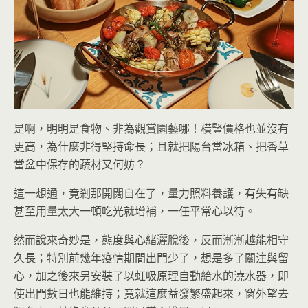
是啊，明明是食物、非為觀賞園藝哪！橫豎價格也並沒有
更高，為什麼非得堅持命長；且就把陽台當冰箱、把香草
當盆中保存的蔬材又何妨？
這一想通，竟剎那開闊自在了，量力照料養護，有失有缺
甚至用量太大一頓吃光就增補，一任平常心以待。
然而說來奇妙是，態度與心緒灑脫後，反而漸漸越能相守
久長；特別前幾年疫情期間出門少了，想是多了關注與留
心，加之後來另安裝了以虹吸原理自動給水的澆水器，即
使出門數日也能維持；竟就這麼益發繁盛起來，窗外望去