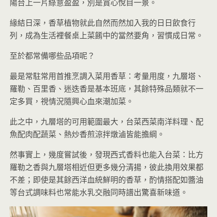
陽台上一片綠意盈盈，別是賞心悅目一景。
緣結日深，香草植物就此自然而然加入我的日日飲食行
列，成為生活裡餐桌上菜餚中的當然要角，習慣成日常。
至於都常備哪些品項呢？
最是常駐常用首推烹調入菜用香草：考量用度，九層塔、
羅勒、百里香、迷迭香是基本班底，其餘特殊品類就不一
定多買，視情況隨興心血來潮加菜。
此之中，九層塔的可用範圍最大，台菜西菜南洋料理、配
魚配肉配蔬菜、熱炒香煎涼拌燉滷皆能擔綱。
然事實上，幾度嘗試後，發現西式香料也能入台菜：比方
羅勒之香與九層塔相近但更多幾分清揚，彼此換用效果都
不差；即使是其餘西洋血統鮮明的香草，酌情搭配如醬油
等台式調味料也常能水乳交融同時譜出驚喜新味道。