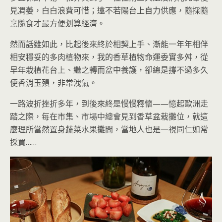
見凋萎，白白浪費可惜；遠不若陽台上自力供應，隨採隨
烹隨食才最方便划算經濟。
然而話雖如此，比起後來終於相契上手、漸能一年年相伴
相安穩妥的多肉植物來，我的香草植物命運委實多舛，從
早年栽植花台上、繼之轉而盆中養護，卻總是撐不過多久
便香消玉殞，非常洩氣。
一路波折挫折多年，到後來終是慢慢釋懷——憶起歐洲走
踏之際，每在市集、市場中總會見到香草盆栽攤位，就這
麼理所當然置身蔬菜水果攤間，當地人也是一視同仁如常
採買……