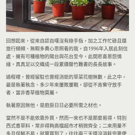
回想起來，從來自認自嘆沒有綠手指，加之工作忙碌且還
旅行頻頻、無暇多費心思照看的我，自1996年入居此刻住
處、擁有可種植物的陽台與花台至今，此間悲喜恩怨情
緣，真真足以交織成一段累牘罄竹難書的長長故事。
過程裡，曾經留駐也曾經消逝的草菜花樹無數，此之中，
最是執著執念、多少年來屢敗屢戰，卻從不肯棄守放手
者，當非香草植物莫屬。
執著原因無他，是廚房日日必要所需之材也。
當然不是不能依靠外買，然而一來也不是那麼易得，特別
西式香草料，常非得夠高檔超市才稍微齊全；二來用量不
多且保鮮不易，就算買到了，往往兩三天還沒消耗完畢便