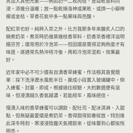
另加入其他元素——例如扔一二枚肉桂、荳蔻乾香料同
浸，添幾分溫暖；放一點乾燥洛神或果乾、或擠一小瓣檸
檬或金桔，草香花氣中多一點果味與亮酸。
配紅茶也好。純粹入茶之外，比方我那多年來膾炙人口的
鍋煮奶茶，煮茶時扔幾葉幾枝香草料，奶香茶香裡洋溢明
媚芬芳；還常用於冷泡茶——但因還是需得足夠熱度才有
味道，遂通常先熱沖待冷後，再和冷泡茶混和，效果最
好。
近年家中必不可少還有自漬香草蜂蜜，作法極其直覺簡
單：採下洗淨瀝水風乾半日，撕成小段置入玻璃罐中，倒
入蜂蜜、封蓋，即成。根據過往經驗，大約數週便有滋
味，但浸漬越久香氣越濃，若能經年，風味絕佳。
慢漬入味的香草蜂蜜可以調飲、配吐司、配冰淇淋、入甜
點，但無疑最愛還是煮奶茶，香得甜得如春綻放，特別逢
此深冬時刻、寒浸浸陰霾天氣裡飲來，從味蕾到心都愉悅
明亮。