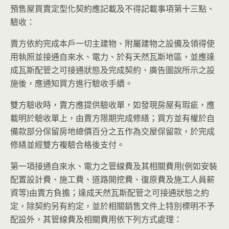
預售屋買賣定型化契約應記載及不得記載事項第十三點、
驗收：
賣方依約完成本戶一切主建物、附屬建物之設備及領得使
用執照並接通自來水、電力、於有天然瓦斯地區，並應達
成瓦斯配管之可接通狀態及完成契約、廣告圖說所示之設
施後，應通知買方進行驗收手續。
雙方驗收時，賣方應提供驗收單，如發現房屋有瑕疵，應
載明於驗收單上，由賣方限期完成修繕；買方並有權於自
備款部分保留房地總價百分之五作為交屋保留款，於完成
修繕並經雙方複驗合格後支付。
第一項接通自來水、電力之管線費及其相關費用(例如安裝
配置設計費、施工費、道路開挖費、復原費及施工人員薪
資等)由賣方負擔；達成天然瓦斯配管之可接通狀態之約
定，除契約另有約定，並於相關銷售文件上特別標明不予
配設外，其管線費及相關費用依下列方式處理：