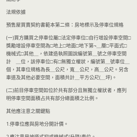
法規依據
預售屋買賣契約書範本第二條：房地標示及停車位規格
(一)買方購買之停車位屬□法定停車位□自行增設停車空間□
獎勵增設停車空間為□地上□地面□地下第¬＿層□平面式□
機械式□其他＿，依建造執照圖說編號第＿號之停車空間
計 ＿位，該停車位□有□無獨立權狀，編號第＿號車位＿
個，其車位規格為長＿公尺，寬＿公尺，高＿公尺。另含
車道及其他必要空間，面積共計＿平方公尺(＿坪)。
(二)前目停車空間如位於共有部分且無獨立權狀者，應列
明停車空間面積占共有部分總面積之比例。
其他應注意之關鍵點
1.停車位應與房地分開計價。
2.應注意是坡道式抑或機械式(升降)車位。