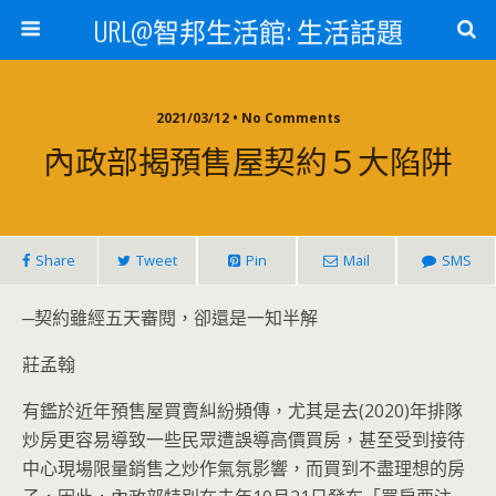
URL@智邦生活館: 生活話題
2021/03/12 • No Comments
內政部揭預售屋契約５大陷阱
Share
Tweet
Pin
Mail
SMS
─契約雖經五天審閱，卻還是一知半解
莊孟翰
有鑑於近年預售屋買賣糾紛頻傳，尤其是去(2020)年排隊
炒房更容易導致一些民眾遭誤導高價買房，甚至受到接待
中心現場限量銷售之炒作氣氛影響，而買到不盡理想的房