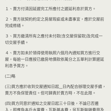
１、賣方付清因延遲完工所應付之遲延利息於買方。
２、賣方就契約約定之房屋瑕疵或未盡事宜，應於交屋前
完成修繕。
３、買方繳清所有之應付未付款(含交屋保留款)及完成一
切交屋手續。
４、賣方如未於領得使用執照六個月內通知買方進行交
屋，每逾一日應按已繳房地價款依萬分之五單利計算遲延
利息予買方。
(二)略
(三)買方應於收到交屋通知日起__日內配合辦理交屋手續，
賣方不負保管責任。但可歸責於賣方時，不在此限。
(四)買方同意於通知之交屋日起三十日後，不論已否遷
入，即應負本戶水電費、瓦斯基本費，另瓦斯裝錶費用及