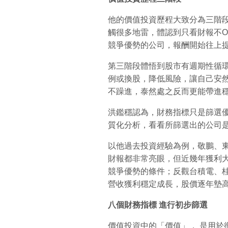
他的價值投資歷程大致分為三階
觸很多地雷，體認到只看財報不
競爭優勢的公司，報酬開始往上
第三階段體悟到股市有週期性循
例或換股，降低風險，讓自己安
不躁進，泰然處之反而更能帶進
洪鑑穩認為，財務指標只是篩選
質化分析，看看所篩選出的公司
以他過去投資經驗為例，敬鵬、
財報都非常亮眼，但近幾年獲利
競爭優勢的條件；反觀台積電、
營收獲利穩定成長，股價逐年墊
八個財務指標
進行初步篩選
價值投資中的「價值」， 是用於