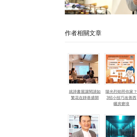
作者相關文章
就諦書屋讓閱讀如
陽光烈焰照你家
繁花在靜巷盛開
3招小技巧改善西
曬房窘境