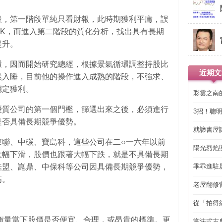
段，第一階段單純只看財報，此時期獲利平庸，誤
OK，而進入第二階段的質化分析，找出具有長期
提升。
環，因而開始研究總經，根據景氣循環調整持股比
近期文
然入睡，目前他的操作進入成熟的階段，不強求、
穩定獲利。
彩雲之南
優質公司的第一個門檻，篩選出來之後，必須進行
3招！聰
省下「二
是否具備長期競爭優勢。
就諦書屋
東聯、中碳、寶島科，這些公司在二○一六年以前
陽光烈焰
大幅下滑，股價也跟著大幅下跌，就是不具備長期
乖乖進駐
桂盟、崑鼎、中保科等公司因具備長期競爭優勢，
高。
老屋翻修
得見的精
從「拍得
輯
衡量當下股價是否便宜、合理，或昂貴的標準。更
當法式古