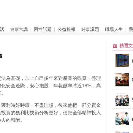
活
健康常識
兩性話題
公益報報
時事議題
職場人生
精選文
倍
資法為基礎，加上自己多年來對產業的觀察，整理
化安全邊際，安心抱股，年報酬率將近18%，高
倍。
，獲利時好時壞，不盡理想，後來他把一部分資金
值投資的獲利比技術分析更好，便把全部精神投入
過去的報酬。