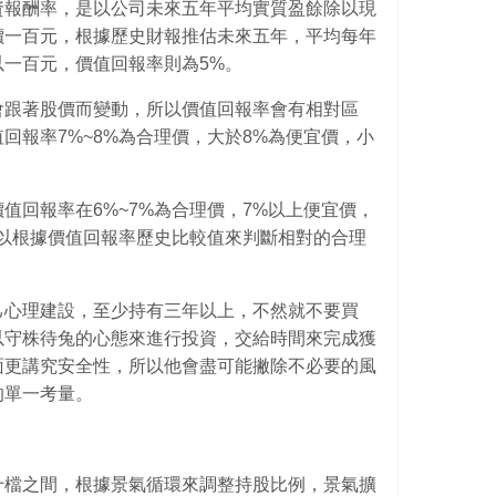
資報酬率，是以公司未來五年平均實質盈餘除以現
價一百元，根據歷史財報推估未來五年，平均每年
一百元，價值回報率則為5%。
會跟著股價而變動，所以價值回報率會有相對區
回報率7%~8%為合理價，大於8%為便宜價，小
值回報率在6%~7%為合理價，7%以上便宜價，
可以根據價值回報率歷史比較值來判斷相對的合理
己心理建設，至少持有三年以上，不然就不要買
以守株待兔的心態來進行投資，交給時間來完成獲
面更講究安全性，所以他會盡可能撇除不必要的風
的單一考量。
十檔之間，根據景氣循環來調整持股比例，景氣擴