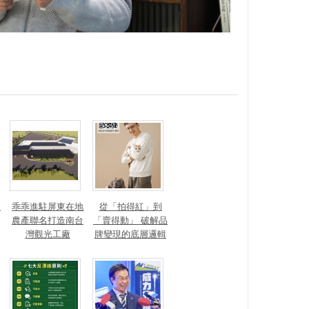
？
乖乖進駐屏東在地
從「拍得紅」到
農產聯名打造南台
「賣得動」 破解品
灣觀光工廠
牌變現的底層邏輯