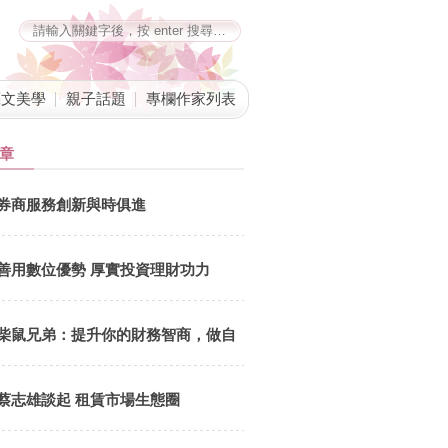
藝文美學
親子話題
專欄作家列表
章
券商服務創新與時俱進
善用數位優勢 厚實投資理財功力
柴鼠兄弟：提升你的財務智商，做自
己的提款機
蔡志雄談起 租賃市場生態圈