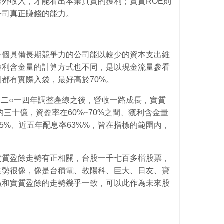
外收入，才能看出本業真實的獲利；實質ROE則
公司真正賺錢的能力。
一個具備長期競爭力的公司能以較少的資本支出維
獲利含金量的計算方式也不同，是以現金流量參看
都有實際入袋，最好高於70%。
)在二○一四年調整產線之後，營收一路成長，實質
三十億，資盈率在60%~70%之間、獲利含金量
~15%、近五年配息率63%%，皆在指標的範圍內，
實質盈餘走勢有正相關，台股一千七百多檔股票，
走勢很像，像是台積電、敦陽科、巨大、日友、寶
價和實質盈餘的走勢幾乎一致，可以此作為未來股