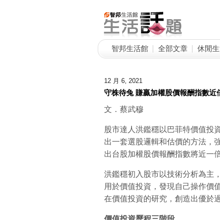
智邦生活館
全部文章
休閒生
12 月 6, 2021
守株待兔 賺贏加權股價報酬指數近
文．蔡武穆
股市達人洪鑑穩以巴菲特價值投
出一套選股邏輯和估價的方法，強
出台股加權股價報酬指數將近一
洪鑑穩初入股市以技術分析為主
用於價值投資，發現自己操作價
在價值投資的研究，創造出優於
價值投資歷程三階段