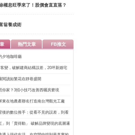
除權息旺季來了！股價會直直落？
富翁養成術
章
熱門文章
FB推文
的夕地咖啡廳
明客變，破解建商結構誤差，20坪新婚宅
工」的冤枉錢
讓閱讀如繁花在靜巷盛開
照你家？3招小技巧改善西曬房窘境
屏東在地農產聯名打造南台灣觀光工廠
背後的數位推手：從看不見的誤差，到看
準改造
紅」到「賣得動」 破解品牌變現的底層邏
典遇上現代生活，在空間中找到最真實的