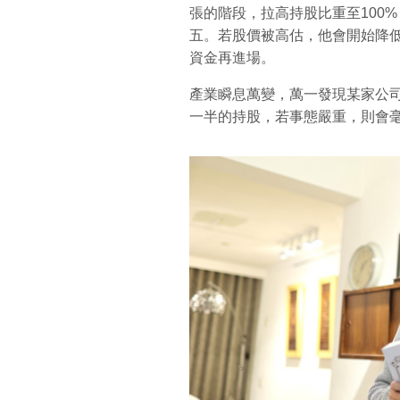
張的階段，拉高持股比重至100
五。若股價被高估，他會開始降
資金再進場。
產業瞬息萬變，萬一發現某家公
一半的持股，若事態嚴重，則會