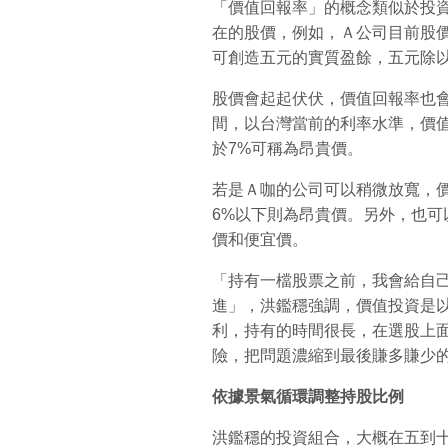
「價值回報率」的概念類似於投
在的股價，例如，Ａ公司目前股
可創造五元的實質盈餘，五元除以
股價會起起伏伏，價值回報率也
間，以台灣當前的利率水準，價值
於7%可稱為昂貴價。
若是Ａ咖的公司可以稍微放寬，價
6%以下則為昂貴價。另外，也
價和便宜價。
「持有一檔股票之前，我會給自
進」，洪鑑穩強調，價值投資是
利，持有的時間很長，在選股上
險，把問題濃縮到最後賺多賺少
依據景氣循環調整持股比例
洪鑑穩的投資組合，大概在五到