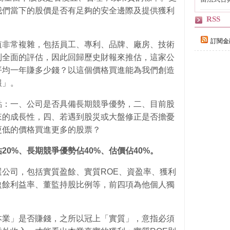
自己
我們當下的股價是否有足夠的安全邊際及提供獲利
RSS
訂閱金
值非常複雜，包括員工、專利、品牌、廠房、技術
到全面的評估，因此回歸歷史財報來推估，這家公
平均一年賺多少錢？以這個價格買進能為我們創造
報」。
點：一、公司是否具備長期競爭優勢，二、目前股
來的成長性，四、若遇到股災或大盤修正是否擔憂
更低的價格買進更多的股票？
20%
、長期競爭優勢佔40%
、估價佔40%
。
公司，包括實質盈餘、實質ROE、資盈率、獲利
盈餘利益率、董監持股比例等，前四項為他個人獨
本業」是否賺錢，之所以冠上「實質」，意指必須