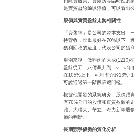
扣除賣股票、賣廠房等臨時性的業
是實質盈餘除以淨值，可以看出
股價與實質盈餘走勢相關性
「資盈率」是公司的資本支出，
持營收，比重最好在70%以下；
獲利回收的速度，代表公司的獲利
舉例來說，做雞肉的大成(1210
盈餘從五．八億飆升到二○二○年的
在105%上下、毛利率介於13%
可說通過第一階段篩選門檻。
根據他開發的系統研究，股價跟
有70%公司的股價和實質盈餘的
雅、大聯大、華立、奇力新等股
價的判斷。
長期競爭優勢的質化分析