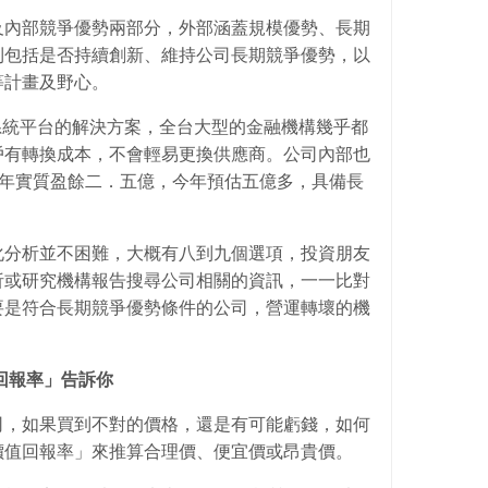
及內部競爭優勢兩部分，外部涵蓋規模優勢、長期
則包括是否持續創新、維持公司長期競爭優勢，以
等計畫及野心。
業系統平台的解決方案，全台大型的金融機構幾乎都
戶有轉換成本，不會輕易更換供應商。公司內部也
三年實質盈餘二．五億，今年預估五億多，具備長
化分析並不困難，大概有八到九個選項，投資朋友
析或研究機構報告搜尋公司相關的資訊，一一比對
要是符合長期競爭優勢條件的公司，營運轉壞的機
回報率」告訴你
司，如果買到不對的價格，還是有可能虧錢，如何
價值回報率」來推算合理價、便宜價或昂貴價。