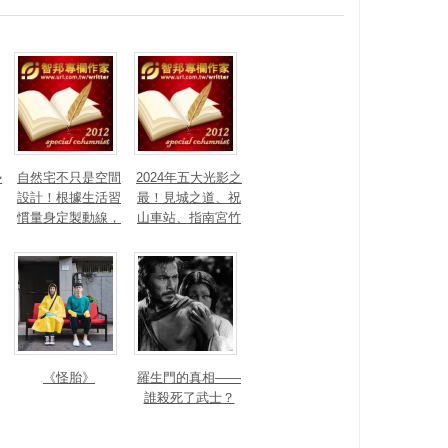
勢
自然宅不只是空間
2024年五大光影之
設計！根據生活習
最！見城之道、祝
慣量身定製動線，
山車站、指南宮竹
打造出回歸自然的
柏參道、新店裕隆
生活步調
城奪台灣光環境獎
《怪胎》
羅生門的真相——
誰殺死了武士？