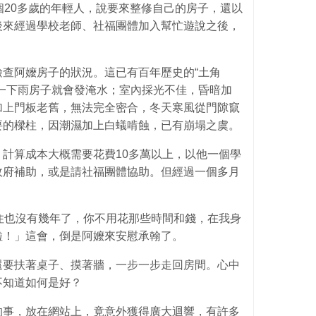
個20多歲的年輕人，說要來整修自己的房子，還以
後來經過學校老師、社福團體加入幫忙遊說之後，
查阿嬤房子的狀況。這已有百年歷史的“土角
一下雨房子就會發淹水；室內採光不佳，昏暗加
加上門板老舊，無法完全密合，冬天寒風從門隙竄
要的樑柱，因潮濕加上白蟻啃蝕，已有崩塌之虞。
計算成本大概需要花費10多萬以上，以他一個學
政府補助，或是請社福團體協助。但經過一個多月
住也沒有幾年了，你不用花那些時間和錢，在我身
啦！」這會，倒是阿嬤來安慰承翰了。
還要扶著桌子、摸著牆，一步一步走回房間。心中
不知道如何是好？
的事，放在網站上，竟意外獲得廣大迴響，有許多