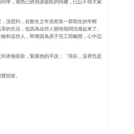
的同學，雖然已經熱淚盈眶的阿嬤，已記不得大家
。
家，沒想到，在餘生之年居然靠一群陌生的年輕
孤單的生活，也因為這些人變得熱鬧活潑起來了。
承翰和這些人，即將因為房子完工而離開，心中忍
走到承翰面前，緊握他的手說：「現在，這裡也是
同聲回答。