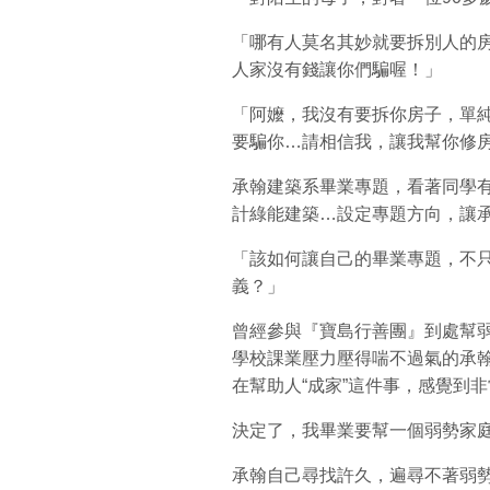
「哪有人莫名其妙就要拆別人的
人家沒有錢讓你們騙喔！」
「阿嬤，我沒有要拆你房子，單
要騙你…請相信我，讓我幫你修
承翰建築系畢業專題，看著同學
計綠能建築…設定專題方向，讓
「該如何讓自己的畢業專題，不
義？」
曾經參與『寶島行善團』到處幫
學校課業壓力壓得喘不過氣的承
在幫助人“成家”這件事，感覺到
決定了，我畢業要幫一個弱勢家
承翰自己尋找許久，遍尋不著弱