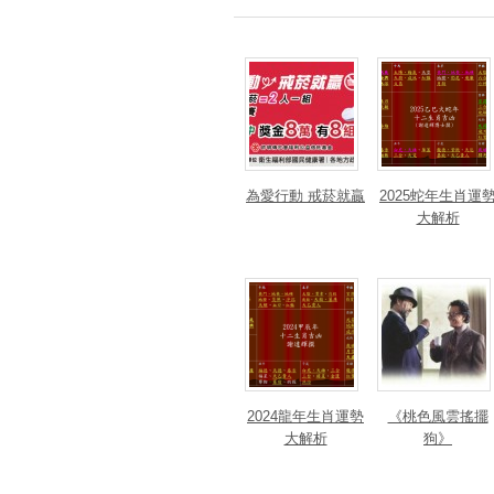
為愛行動 戒菸就贏
2025蛇年生肖運
大解析
2024龍年生肖運勢
《桃色風雲搖擺
大解析
狗》