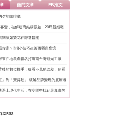
章
熱門文章
FB推文
的夕地咖啡廳
明客變，破解建商結構誤差，20坪新婚宅
工」的冤枉錢
讓閱讀如繁花在靜巷盛開
照你家？3招小技巧改善西曬房窘境
屏東在地農產聯名打造南台灣觀光工廠
背後的數位推手：從看不見的誤差，到看
準改造
紅」到「賣得動」 破解品牌變現的底層邏
典遇上現代生活，在空間中找到最真實的
保室RSS