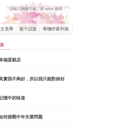
藝文美學
親子話題
專欄作家列表
章
幸福蛋糕店
其實我不夠好，所以我只能對妳好
記憶中的味道
如何挑戰中年失業問題