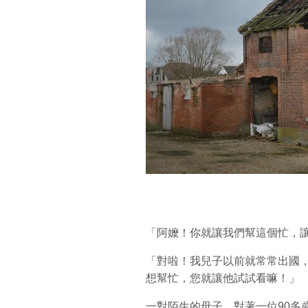
「阿嬤！你就讓我們幫這個忙，
「對啦！我兒子以前就常常出國
想幫忙，您就讓他試試看嘛！」
一對陌生的母子，對著一位90多