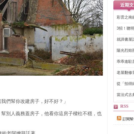
近期文
彩雲之南
3招！聰
省下「二
就諦書屋
陽光烈焰
乖乖進駐
老屋翻修
得見的精
從「拍得
輯
當法式古
自己
讓我們幫你改建房子，好不好？」
RSS
，幫別人義務蓋房子，他看你這房子樑柱不穩，也
訂閱幫
歲的老阿嬤拜託著。