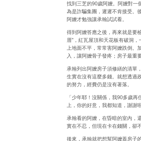
找到三芝的90歲阿嬤。阿嬤對一
為是詐騙集團，遲遲不肯接受。
阿嬤才勉強讓承翰試試看。
得到阿嬤答應之後，再來就是要檢
厝”，紅瓦屋頂和天花板有破洞，
上地面不平，常常害阿嬤跌倒。
入，讓阿嬤骨子發疼；房子最重
承翰列出阿嬤房子須修繕的清單，
生實在沒有這麼多錢。就想透過
的努力，經費仍是沒有著落。
「少年耶！沒關係，我90多歲再
上，你的好意，我都知道，謝謝
承翰看的阿嬤，在昏暗的室內，
實在不忍，但現在卡在錢關，卻
後來，承翰就把想幫阿嬤蓋房子