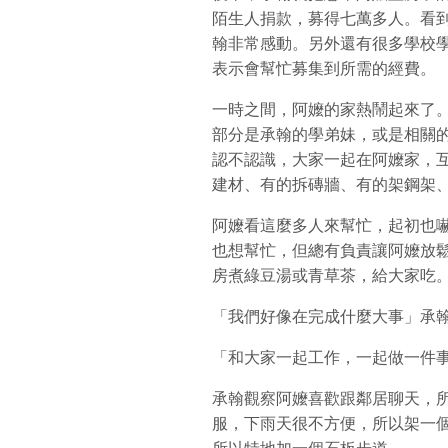
陌生人捐款，募得七萬多人。看
翰非常感動。另外還有很多學校
表示會幫忙募集到所需的經費。
一時之間，阿嬤的家熱鬧起來了
部分是承翰的學弟妹，或是相關
認不認識，大家一起在阿嬤家，
建材、有的拆磚牆、有的架鋼架
阿嬤看這麼多人來幫忙，起初也
也想幫忙，但總有負責讓阿嬤放
房煮綠豆湯或青草茶，給大家吃
「我們好像在完成什麼大事」承
「和大家一起工作，一起做一件
承翰觀察阿嬤喜歡跟鄰居聊天，
服，下雨天很不方便，所以架一