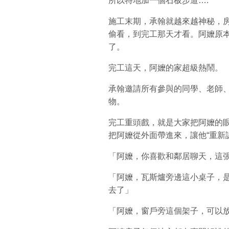
所以特地加一個石板步道….
施工末期，承翰就越來越神秘，
偷看，到完工那天才看。阿嬤原
了。
完工這天，阿嬤的家超級熱鬧。
承翰邀請所有參與的同學、老師
物。
完工重頭戲，就是大家把阿嬤的
把阿嬤從外面帶進來，讓他“重新
「阿嬤，你喜歡和鄰居聊天，這張
「阿嬤，瓦斯爐旁邊這小桌子，
去了」
「阿嬤，窗戶旁這個架子，可以