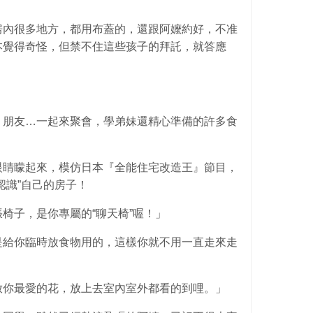
房內很多地方，都用布蓋的，還跟阿嬤約好，不准
本覺得奇怪，但禁不住這些孩子的拜託，就答應
、朋友…一起來聚會，學弟妹還精心準備的許多食
眼睛矇起來，模仿日本『全能住宅改造王』節目，
認識”自己的房子！
椅子，是你專屬的“聊天椅”喔！」
是給你臨時放食物用的，這樣你就不用一直走來走
放你最愛的花，放上去室內室外都看的到哩。」