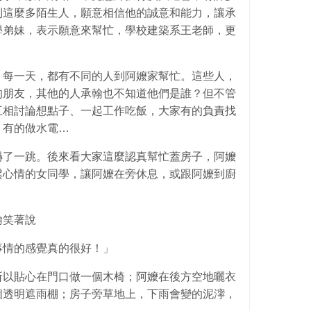
到這麼多陌生人，願意相信他的誠意和能力，讓承
學弟妹，表示願意來幫忙，學校建築系王老師，更
。每一天，都有不同的人到阿嬤家幫忙。這些人，
的朋友，其他的人承翰也不知道他們是誰？但不管
互相討論想點子、一起工作吃飯，大家有的負責找
、有的做水電…
嚇了一跳。後來看大家這麼認真幫忙蓋房子，阿嬤
鬆心情的女同學，讓阿嬤在旁休息，或跟阿嬤到廚
。
翰笑著說
事情的感覺真的很好！」
所以貼心在門口做一個木椅；阿嬤在後方空地曬衣
個透明遮雨棚；房子旁草地上，下雨會變的泥濘，