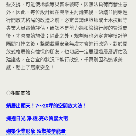
些支撐，可能使地震等災害來襲時，因無法負荷而發生意
外。因此，每位設計師在與業主討論完後，決議並開始進
行開放式格局的改造之前，必定會請建築師或土木技師等
專業人員審慎評估，確認不是剪力牆和管線行經的管道間
後，才會開始施做；除此之外，規劃時也必定會審慎計算
隔間打掉之後，整體載重安全無虞才會進行改造。對於開
放式格局懷有憧憬的朋友，也切記一定要經過層層評估及
建議後，在合宜的狀況下進行改造，千萬別因為追求美
感，賠上了居家安全！
◇
相關閱讀
蝸居出頭天！7～20坪的空間放大法！
擁抱日光 淨.透.亮の質感大宅
砌築企業形象 匯聚美學能量