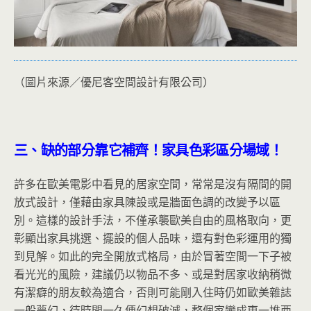
（圖片來源／優尼客空間設計有限公司）
三、缺的部分靠它補齊！家具色彩區分場域！
許多在歐美電影中看見的居家空間，常常是沒有隔間的開
放式設計，僅藉由家具陳設或是牆面色調的改變予以區
別。這樣的設計手法，不僅承襲歐美自由的風格取向，更
彰顯出家具挑選、擺設的個人品味，還有對色彩運用的獨
到見解。如此的完全開放式格局，由於冒著空間一下子被
看光光的風險，建議仍以物品不多、或是對居家收納稍微
有潔癖的朋友較為適合，否則可能剛入住時仍如歐美雜誌
一般夢幻，待時間一久便幻想破滅，整個家變成東一堆西