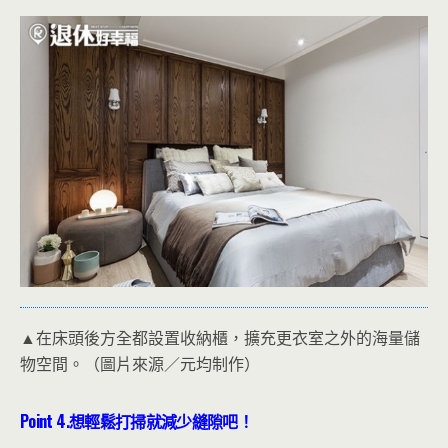
▲在床頭後方全都設置收納櫃，擴充更衣室之外的海量儲
物空間。（圖片來源／元均制作）
Point 4.
想輕鬆打掃就減少縫隙吧！