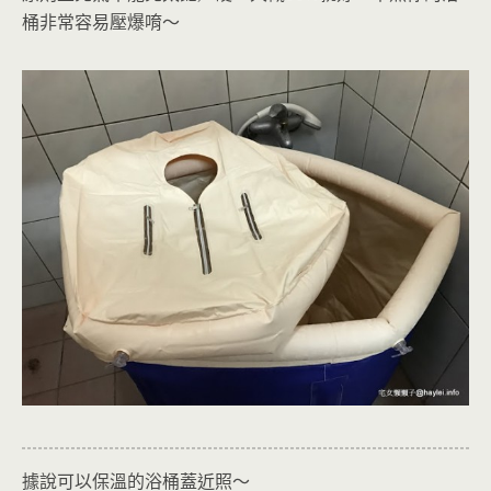
桶非常容易壓爆唷～
據說可以保溫的浴桶蓋近照～