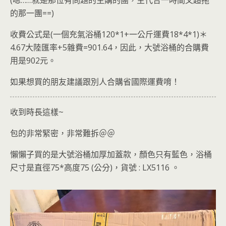
(嗯……就是那位有問題的主購的團，主代合一時間又超拖
的那一團==)
收費公式是(一個充氣浴桶120*1+一公斤運費18*4*1)＊
4.67大陸匯率+5雜費=901.64，因此，大號浴桶的合購費
用是902元。
如果想買的朋友建議跟別人合購省國際運費唷！
收到時長這樣~
包的非常緊密，非常難拆＠＠
懶懶子買的是大號浴桶加厚加蓋款，顏色只有藍色，浴桶
尺寸是直徑75*高度75 (公分)，貨號 : LX5116 。