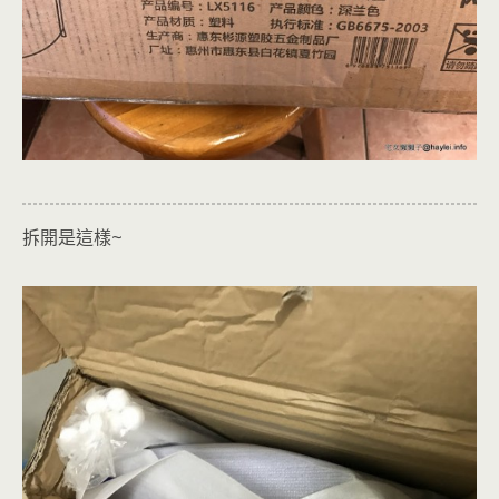
拆開是這樣~