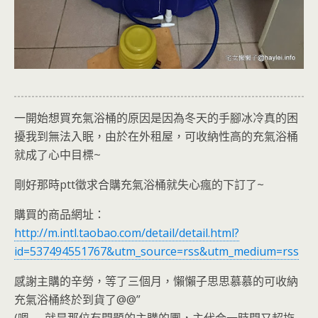
一開始想買充氣浴桶的原因是因為冬天的手腳冰冷真的困
擾我到無法入眠，由於在外租屋，可收納性高的充氣浴桶
就成了心中目標~
剛好那時ptt徵求合購充氣浴桶就失心瘋的下訂了~
購買的商品網址：
http://m.intl.taobao.com/detail/detail.html?
id=537494551767&utm_source=rss&utm_medium=rss
感謝主購的辛勞，等了三個月，懶懶子思思慕慕的可收納
充氣浴桶終於到貨了@@”