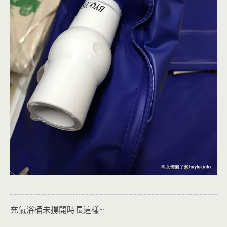
充氣浴桶未撐開時長這樣~