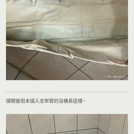
撐開後但未插入支架管的浴桶長這樣~