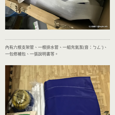
內有六根支架管、一根排水管、一組充氣
泵(音：ㄅㄥˋ)、
一包修補包、一張說明書等。