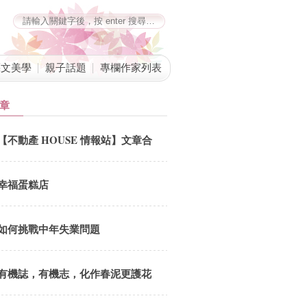
藝文美學
親子話題
專欄作家列表
章
【不動產 HOUSE 情報站】文章合
併公告
幸福蛋糕店
如何挑戰中年失業問題
有機誌，有機志，化作春泥更護花
劉鳳招 總編追思會5.18(六) 12:00-