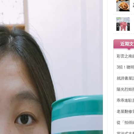
近期文
彩雲之南
3招！聰
省下「二
就諦書屋
陽光烈焰
乖乖進駐
老屋翻修
得見的精
從「拍得
輯
當法式古