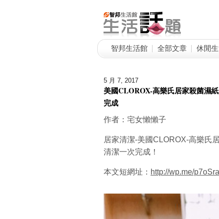
智邦生活館
全部文章
休閒生
5 月 7, 2017
美國CLOROX-高樂氏居家殺菌濕
完成
作者：宅女懶懶子
居家清潔-美國CLOROX-高樂
清潔一次完成！
本文短網址：
http://wp.me/p7oS