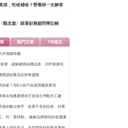
14:00 清華大學竹蜻蜓綠市集
真假，吃啥補啥？營養師一次解答
〈觀念篇〉跟著財務顧問學記帳
章
熱門文章
FB推文
的夕地咖啡廳
明客變，破解建商結構誤差，20坪新婚宅
工」的冤枉錢
讓閱讀如繁花在靜巷盛開
照你家？3招小技巧改善西曬房窘境
屏東在地農產聯名打造南台灣觀光工廠
背後的數位推手：從看不見的誤差，到看
準改造
紅」到「賣得動」 破解品牌變現的底層邏
典遇上現代生活，在空間中找到最真實的