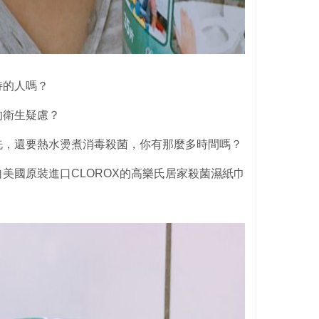
持的人嗎？
的衛生疑慮？
洗，還要熱水燙煮消毒殺菌，你有那麼多時間嗎？
美國原裝進口CLOROX的高樂氏居家殺菌濕紙巾