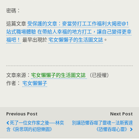
密碼：
這篇文章
受保護的文章：麥當勞打工工作福利大揭密@1
站式職場體驗 在帶給人幸福的地方打工，讓自己變得更幸
福吧！
最早出現於
宅女懶懶子的生活圖文誌
。
文章來源：
宅女懶懶子的生活圖文誌
（已授權）
作者：
宅女懶懶子
Previous Post
Next Post
死了一位女作家之後──林奕
別讓恐懼吞噬了靈魂－法斯賓達
含《房思琪的初戀樂園》
《恐懼吞噬心靈》