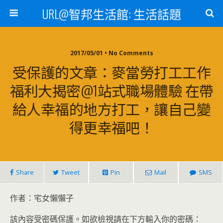
URL@智邦生活館: 生活話題
2017/05/01 • No Comments
受保護的文章：麥當勞打工工作
福利大揭密@1站式職場體驗 在帶
給人幸福的地方打工，讓自己變
得更幸福吧！
Share
Tweet
Pin
Mail
SMS
作者：宅女懶懶子
該內容受密碼保護。如欲檢視請在下方輸入你的密碼：