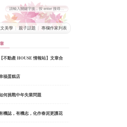
藝文美學
親子話題
專欄作家列表
章
【不動產 HOUSE 情報站】文章合
併公告
幸福蛋糕店
如何挑戰中年失業問題
有機誌，有機志，化作春泥更護花
劉鳳招 總編追思會5.18(六) 12:00-