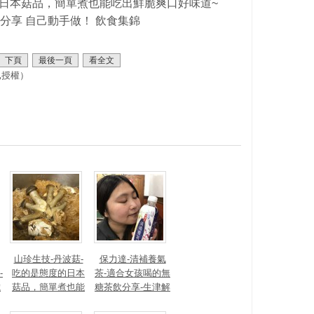
下頁
最後一頁
看全文
已授權）
山珍生技-丹波菇-
保力達-清補養氣
-
吃的是態度的日本
茶-適合女孩喝的無
歲
菇品，簡單煮也能
糖茶飲分享-生津解
器
吃出鮮脆爽口好味
渴、補氣、溫補大