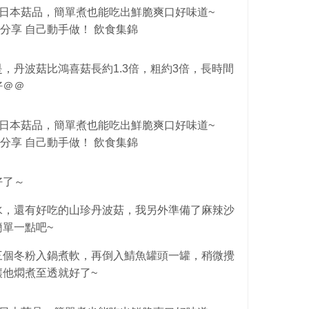
是，
丹波菇比鴻喜菇長約1.3倍，粗約3倍，長時間
好＠＠
好了～
水，還有好吃的山珍丹波菇，我另外準備了麻辣沙
單一點吧~
三個冬粉入鍋煮軟，再倒入鯖魚罐頭一罐，稍微攪
他燜煮至透就好了~