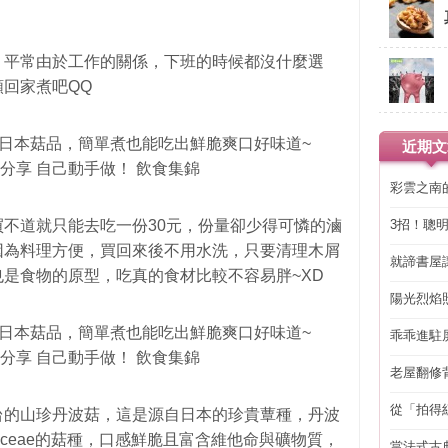
，平常由於工作的關係，下班的時候都沒什麼選
回家煮吧QQ
近期文
彩雲之南
3招！聰
不道就只能去吃一份30元，份量卻少得可憐的滷
省下「二
因為料理方便，買回來後不用水洗，只要清理木屑
就諦書屋
是食物的原型，吃真的食材比較不容易胖~XD
陽光烈焰
乖乖進駐
老屋翻修
得見的精
從「拍得
台的山珍丹波菇，這是源自日本的珍貴蕈種，
丹波
輯
aceae的菇種
，口感鮮脆且富含維他命與礦物質，
當法式古