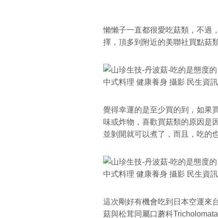
懶懶子一直都很愛吃菇類，不過
擇，頂多到附近的美聯社買點菇類
覺得幸運的是至少買的到，如果買
味或炸物，喜歡買菇類的原因是
並剝開就可以煮了，而且，吃的也
這次剛好有機會吃到日本空運來
菇與松茸同屬口蘑科Tricholomat