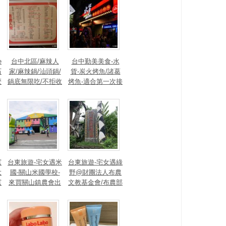
道~
兼顧，日常養生從
此開始！
e
台中北區/麻辣人
台中勤美美食-水
石
家/麻辣鍋/汕頭鍋/
貨-炭火烤魚/諸葛
麼
鍋底無限吃/不拒收
烤魚-適合第一次接
/
單人/人情味濃厚的
觸川菜的朋友嚐試
邊
社區小店/低消300/
的超輕度川味/微麻
上
口味勝鼎0的平價
不辣的烤魚料理-重
美味鍋物/供wifi/名
慶豆花烤魚、川味
人加持的名店
麻辣燙
窯
台東旅遊-宅女遇米
台東旅遊-宅女遇綠
大
國-關山米國學校-
野@財團法人布農
窯
來買關山鎮農會出
文教基金會/布農部
族
品的有保障農產
落休閒農場-欣賞傳
品，關山米的生產
統歌謠-品味有機植
，
履歷！萌兔傍地
蔬-舒眠中享受大自
酒
走，鄉雞四處奔～
然的美好