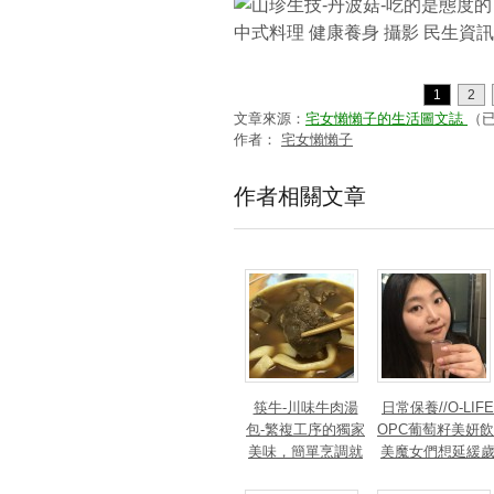
1
2
文章來源：
宅女懶懶子的生活圖文誌
（
作者：
宅女懶懶子
作者相關文章
筷牛-川味牛肉湯
日常保養//O-LIFE
包-繁複工序的獨家
OPC葡萄籽美妍飲
美味，簡單烹調就
美魔女們想延緩
能上桌~大愛牛肉
月痕跡的秘密武