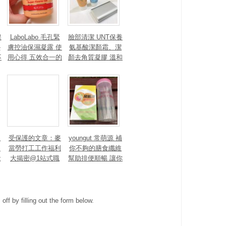
心
保
LaboLabo 毛孔緊
臉部清潔 UNT保養
-
膚控油保濕凝露 使
氨基酸潔顏霜、潔
不
用心得 五效合一的
顏去角質凝膠 溫和
的
保養，一顆珍珠大
潔顏是最重要的！
小就能延展臉到脖
皮之不存，毛將焉
子，適合夏天使
附？
用。
想
受保護的文章：麥
youngut 常萌源 補
的
當勞打工工作福利
你不夠的膳食纖維
能
大揭密@1站式職
幫助排便順暢 讓你
e
場體驗 在帶給人幸
恣意享受生活，無
透
福的地方打工，讓
後顧之憂擾心！
自己變得更幸福
吧！
ff by filling out the form below.