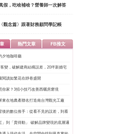
14:00 清華大學竹蜻蜓綠市集
真假，吃啥補啥？營養師一次解答
〈觀念篇〉跟著財務顧問學記帳
章
熱門文章
FB推文
的夕地咖啡廳
明客變，破解建商結構誤差，20坪新婚宅
工」的冤枉錢
讓閱讀如繁花在靜巷盛開
照你家？3招小技巧改善西曬房窘境
屏東在地農產聯名打造南台灣觀光工廠
背後的數位推手：從看不見的誤差，到看
準改造
紅」到「賣得動」 破解品牌變現的底層邏
典遇上現代生活，在空間中找到最真實的