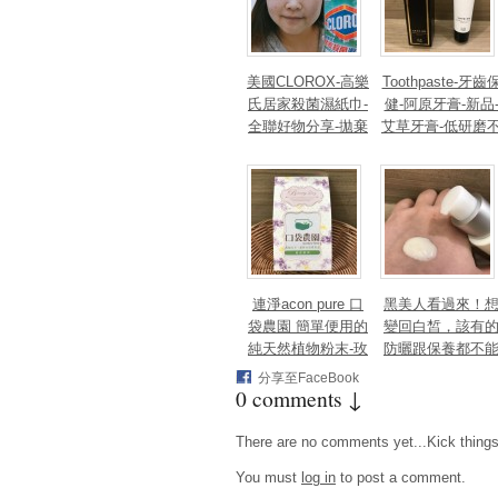
月桃葉編織、捲菸
釀的氣息縈繞你
工藝
吧！
美國CLOROX-高樂
Toothpaste-牙齒
氏居家殺菌濕紙巾-
健-阿原牙膏-新品
全聯好物分享-拋棄
艾草牙膏-低研磨
式抹布-居家打掃清
傷齒讓口氣清新
潔殺菌一次完成
好牙膏
連淨acon pure 口
黑美人看過來！
袋農園 簡單便用的
變回白皙，該有
純天然植物粉末-玫
防曬跟保養都不
瑰粉/綠茶粉/檸檬
斷～With Neutrog
分享至FaceBook
0 comments ↓
粉 無香料、無色素
na/露得清細白晶
唷~
淨斑精華
There are no comments yet...Kick things o
You must
log in
to post a comment.