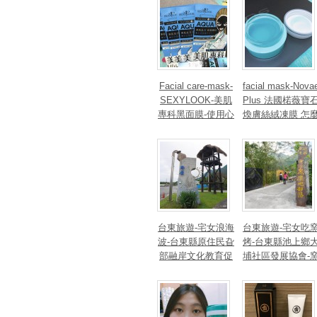
麵中厚實的拉麵&
@@
濃郁的川味湯頭!
Facial care-mask-
facial mask-Nova
SEXYLOOK-美肌
Plus 法國楉薇寶
專科黑面膜-使用心
煥膚絲絨凍膜 怎
得分享
動都不滴的好凍膜
好動膜，邊保養
動起來，肥肥不
身唷～
台東旅遊-宅女浪海
台東旅遊-宅女吃
波-台東縣原住民旮
烤-台東縣池上鄉
部融岸文化教育促
埔社區發展協會-
進會-阿美族都歷部
滾吧！部落-阿美
落-Torik-奇拉巴扇-
陸安部落-手作披
花東海岸膠筏破
薩、植紙做植扇
浪、八卦網漁撈、
萌貓作陪，讓甜