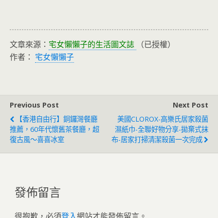
文章來源：
宅女懶懶子的生活圖文誌
（已授權）
作者：
宅女懶懶子
Previous Post
Next Post
【香港自由行】銅鑼灣餐廳
美國CLOROX-高樂氏居家殺菌
推薦，60年代懷舊茶餐廳，超
濕紙巾-全聯好物分享-拋棄式抹
復古風～喜喜冰室
布-居家打掃清潔殺菌一次完成
發佈留言
很抱歉，必須
登入
網站才能發佈留言。