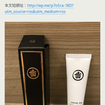
本文短網址：
http://wp.me/p7oSra-18D?
utm_source=rss&utm_medium=rss