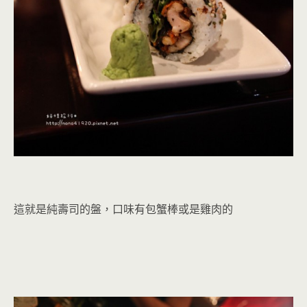
這就是純壽司的盤，口味有包蟹棒或是雞肉的