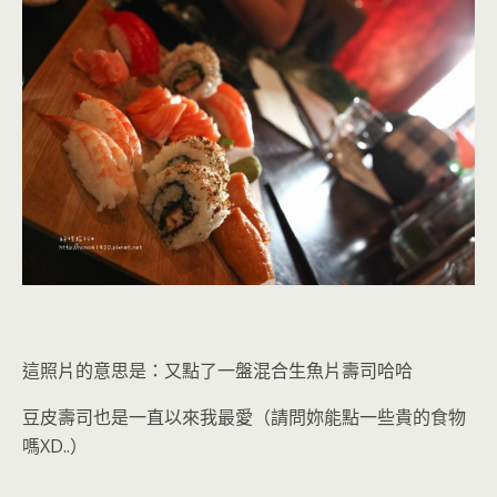
這照片的意思是：又點了一盤混合生魚片壽司哈哈
豆皮壽司也是一直以來我最愛（請問妳能點一些貴的食物
嗎XD..）