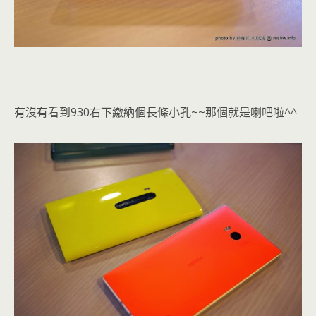
有沒有看到930右下繳納個長條小孔~~那個就是喇吧啦^^