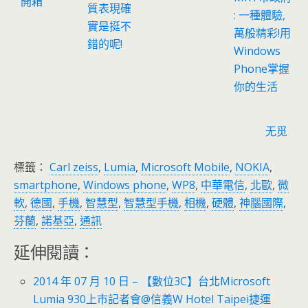
開箱
質表現確
: 一種體驗,
實是挺不
萬般精彩!用
錯的呢!
Windows
Phone掌握
你的生活
无觅
標籤：
Carl zeiss
,
Lumia
,
Microsoft Mobile
,
NOKIA
,
smartphone
,
Windows phone
,
WP8
,
中華電信
,
北歐
,
微
軟
,
德國
,
手機
,
智慧型
,
智慧型手機
,
相機
,
硬體
,
神腦國際
,
芬蘭
,
諾基亞
,
通訊
延伸閱讀：
2014 年 07 月 10 日 – 【數位3C】台北Microsoft
Lumia 930上市記者會@信義W Hotel Taipei捷運