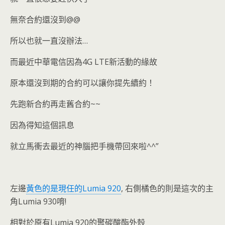
無奈合約還沒到@@
所以也就一直沒辦法…
而最近中華電信因為4G LTE新活動的緣故
原本還沒到期的合約可以讓你提先續約！
先跑新合約再走舊合約~~
因為得知這個訊息
就立馬衝去最近的神腦把手機帶回來啦^^”
左邊
黃色的是現任的Lumia 920
, 右側橘色的則是這次的主
角Lumia 930唷!
相對於原有Lumia 920的
聚碳酸酯
外殼