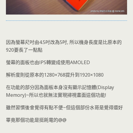
因為螢幕尺吋由4.5吋改為5吋, 所以機身長度是比原本的
920要長了一點點
螢幕的面板也由IPS轉變成使用AMOLED
解析度則從原本的1280×768提升到1920×1080
在功能的部分因為面板本身沒有顯示記憶體(Display
Memory)~所以也就無法實現掃視畫面這個功能!
雖然習慣後會覺得有點不便~但這個部份水哥是覺得還好
畢竟那個功能是挺耗電的@@