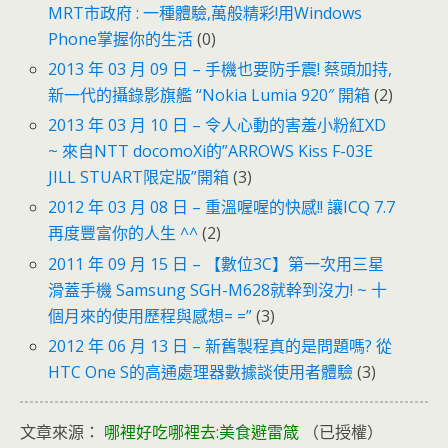
MRT市政府 : 一種體驗,萬般精彩!用Windows
Phone掌握你的生活
(0)
2013 年 03 月 09 日 – 手機也要防手震! 蔡頭加持,
新一代的攝錄影旗艦 “Nokia Lumia 920″ 開箱
(2)
2013 年 03 月 10 日 – 令人心動的害羞小粉紅XD
~ 來自NTT docomoXi的”ARROWS Kiss F-03E
JILL STUART限定版”開箱
(3)
2012 年 03 月 08 日 – 重溫喔喔的快感!! 讓ICQ 7.7
再度豐富你的人生 ^^
(2)
2011 年 09 月 15 日 – 【數位3C】第一次用三星
滑蓋手機 Samsung SGH-M628就幹到沒力! ~ 十
個月來的使用歷程與感想= =”
(3)
2012 年 06 月 13 日 – 新舊製程真的是問題嗎? 從
HTC One S的高通處理器數據談使用者體驗
(3)
文章來源：
哪裡好吃哪裡去:美食避雷箴
（已授權）