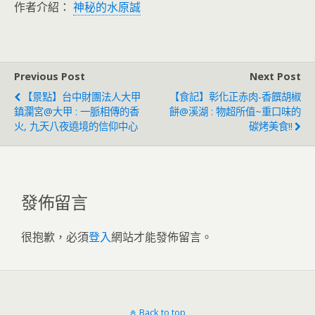
作者介紹：
神秘的水原誠
Previous Post
Next Post
【景點】台中財團法人大甲
【食記】彰化正赤肉-香饌胡椒
鎮瀾宮@大甲 : 一脈相傳的香
餅@溪湖 : 物超所值~重口味的
火, 九天八夜遶境的信仰中心
碳烤美食!!
發佈留言
很抱歉，必須
登入
網站才能發佈留言。
Back to top