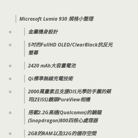
Microsoft Lumia 930 規格小整理
金屬機身設計
5吋的FullHD OLED/ClearBlack抗反光
螢幕
2420 mAh大容量電池
Qi標準無線充電技術
2000萬畫素且支援OIS光學防手震的蔡
司(ZEISS)鏡頭PureView相機
搭載2.2G高通(Qualcomm)的驍龍
(Snapdragon)800四核心處理器
2GB的RAM以及32G的儲存空間