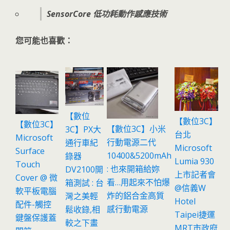
SensorCore 低功耗動作感應技術
您可能也喜歡：
【數位
【數位3C】
【數位3C】
【數位3C】小米
3C】PX大
台北
Microsoft
行動電源二代
通行車紀
Microsoft
Surface
10400&5200mAh
錄器
Lumia 930
Touch
: 也來開箱給妳
DV2100開
上市記者會
Cover @ 微
看…用起來不怕爆
箱測試 : 台
@信義W
軟平板電腦
炸的鋁合金高質
灣之美輕
Hotel
配件-觸控
感行動電源
鬆收錄,相
Taipei捷運
鍵盤保護蓋
較之下畫
MRT市政府