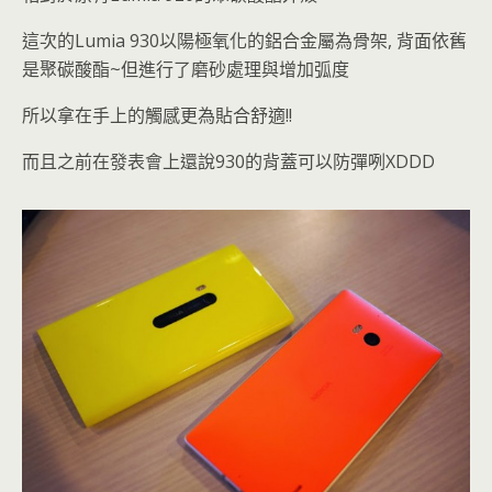
這次的Lumia 930以陽極氧化的鋁合金屬為骨架, 背面依舊
是
聚碳酸酯
~但進行了磨砂處理與增加弧度
所以拿在手上的觸感更為貼合舒適!!
而且之前在發表會上還說930的背蓋可以防彈咧XDDD