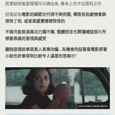
其實結局後面慢慢可以猜出來, 基本上也不出意料之外
但我認為
電影的細節交代得不夠完整, 導致有些劇情會跳
得快了些, 或者是感覺哪裡怪怪的
不過可能是演員功力還不賴, 整體而言也算彌補這部片所
想要表達的意境與感受
聽說這個故事是真人真事改編…有機會的話看看電影原著
小說也許會得到比較令人滿意的答案
吧?