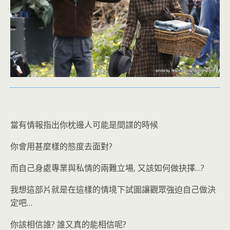
當有情報指出你枕邊人可能是間諜的時候
你會用甚麼樣的態度去面對?
而自己身處專業與私情的兩難立場, 又該如何做抉擇…?
我想這部片就是在這樣的情境下試圖讓觀眾強迫自己做決
定吧…
你該相信誰? 誰又真的能相信呢?