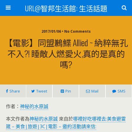
URL@智邦生活館: 生活話題
2017/01/06 • No Comments
【電影】同盟鶼鰈 Allied ~ 納粹無孔
不入?! 睡敵人燃愛火,真的是真的
嗎?
Share
Tweet
Pin
Mail
SMS
作者：
神秘的水原誠
本文作者為
神秘的水原誠
來自於
哪裡好吃哪裡去:美食避雷
箴 – 美食|旅遊|3C|電影 – 邀約活動請來信: