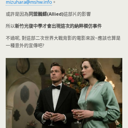
mizuhara@mshw.info
。
或許是因為
同盟鶼鰈(Allied)
這部片的影響
所以
新竹光復中學才會出現這次的納粹模仿事件
不過呢, 對這部二次世界大戰背影的電影來說~應該也算是
一種意外的宣傳吧?