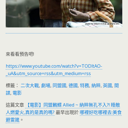
來看看預告吧!
https://www.youtube.com/watch?v=TODltAO-
_uA&utm_source=rss&utm_medium=rss
標籤：
二次大戰
,
劇場
,
同盟國
,
德國
,
特務
,
納粹
,
英國
,
間
諜
,
電影
這篇文章
【電影】同盟鶼鰈 Allied ~ 納粹無孔不入?! 睡敵
人燃愛火,真的是真的嗎?
最早出現於
哪裡好吃哪裡去:美食
避雷箴
。