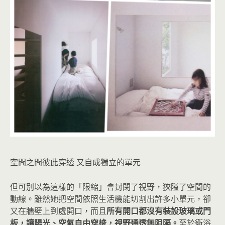
空間之間彼此穿透 又自成獨立的單元
但可別以為這樣的「限縮」會封閉了視野，狹隘了空間的
動線。雖然她把空間依照生活機能切割出許多小單元，卻
又在牆壁上到處開口，而且
所有開口都沒有裝設玻璃或門
板，讓陽光、空氣自由穿梭，視野通透無阻隔。
至於衛浴