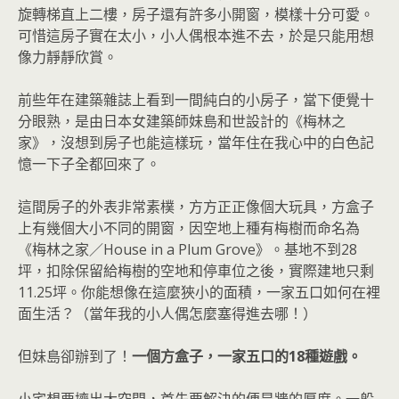
旋轉梯直上二樓，房子還有許多小開窗，模樣十分可愛。
可惜這房子實在太小，小人偶根本進不去，於是只能用想
像力靜靜欣賞。
前些年在建築雜誌上看到一間純白的小房子，當下便覺十
分眼熟，是由日本女建築師妹島和世設計的《梅林之
家》，沒想到房子也能這樣玩，當年住在我心中的白色記
憶一下子全都回來了。
這間房子的外表非常素樸，方方正正像個大玩具，方盒子
上有幾個大小不同的開窗，因空地上種有梅樹而命名為
《梅林之家／House in a Plum Grove》。基地不到28
坪，扣除保留給梅樹的空地和停車位之後，實際建地只剩
11.25坪。你能想像在這麼狹小的面積，一家五口如何在裡
面生活？（當年我的小人偶怎麼塞得進去哪！）
但妹島卻辦到了！
一個方盒子，一家五口的18種遊戲。