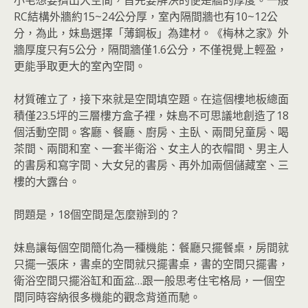
小宅想要擠出大空間，首先要解決的便是牆的厚度。一般
RC結構外牆約15~24公分厚，室內隔間牆也有10~12公
分，為此，妹島選擇「薄鋼板」為建材。《梅林之家》外
牆厚度只有5公分，隔間牆僅1.6公分，不僅視覺上輕盈，
更能爭取更大的室內空間。
材質確立了，接下來就是空間填空題。在這個樓地板總面
積僅23.5坪的三層樓方盒子裡，妹島不可思議地創造了18
個活動空間。客廳、餐廳、廚房、主臥、兩間兒童房、喝
茶間、兩間和室、一套半衛浴、女主人的衣帽間、男主人
的書房和寫字間、大女兒的書房、再外加兩個儲藏室、三
樓的大露台。
問題是，18個空間是怎麼辦到的？
妹島讓每個空間簡化為一種機能：餐廳只擺餐桌，房間就
只擺一張床，書桌的空間就只擺書桌，書的空間只擺書，
衛浴空間只擺浴缸和面盆…跟一般思考住宅格局，一個空
間同時容納很多機能的觀念背道而馳。