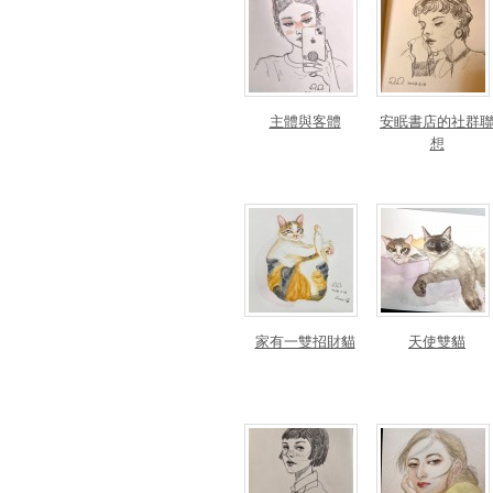
主體與客體
安眠書店的社群
想
家有一雙招財貓
天使雙貓