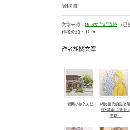
*網摘圖
文章來源：
DiDi文字詩流域
（已
作者介紹：
DiDi
作者相關文章
變回小孩的方法
網路世代的黑暗
耀~英劇《混沌少
年時》