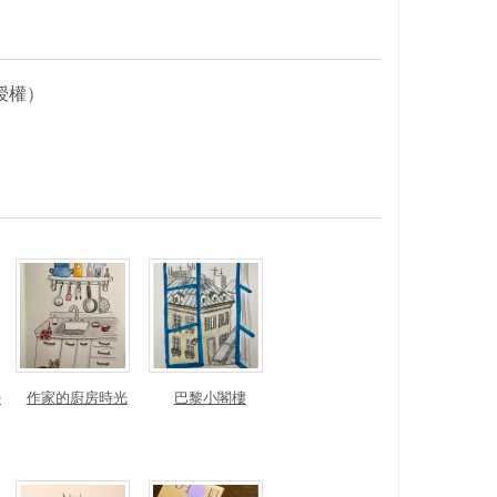
授權）
榮
作家的廚房時光
巴黎小閣樓