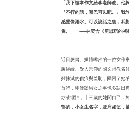
「我下樓拿作文給李老師改。他
『不行的話，嘴巴可以吧。』我
感覺像溺水。可以說話之後，我
覺。」 ──林奕含《房思琪的初
近日臉書、媒體嘩然的一位女作
腹經綸、受人景仰的國文補教名
難抹滅的傷痕與羞恥，圍困了她
首詩，即便談男女之事也多語出
亦或懼怕，十三歲的她問自己：
郁的，小女生名字，並肩如伍，