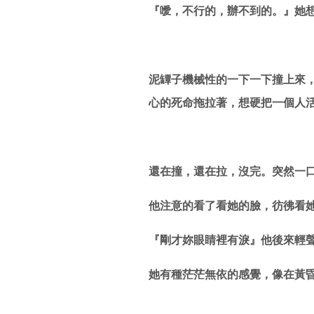
『噯，不行的，辦不到的。』她
泥罈子機械性的一下一下撞上來
心的死命拖拉著，想硬把一個人
還在撞，還在拉，沒完。突然一
他注意的看了看她的臉，彷彿看
『剛才妳眼睛裡有淚』他後來輕
她有種茫茫無依的感覺，像在黃