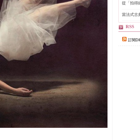
從「拍得
輯
當法式古
自己
RSS
訂閱DI