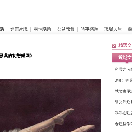
活
健康常識
兩性話題
公益報報
時事議題
職場人生
精選文
思琪的初戀樂園》
近期文
彩雲之南
3招！聰
省下「二
就諦書屋
陽光烈焰
乖乖進駐
老屋翻修
得見的精