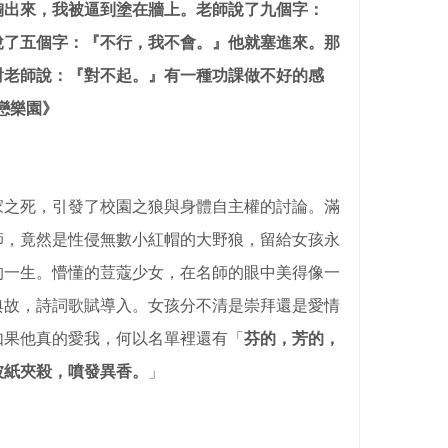
掏出來，我被逼到塗在牆上。老師說了九個字：
說了五個字：『不行，我不會。』他就塞進來。那
對老師說：『對不起。』有一種功課做不好的感
戀樂園》
家之死，引發了校園之狼與身體自主權的討論。滿
師，竟然是性侵無數小紅帽的大野狼，留給女孩永
的一生。懵懂的荳蔻少女，在名師的眼中美得像一
典故，詩詞歌賦導入。女孩分不清是崇拜還是愛情
如果他真的愛我，何以名單裡還有「
芬的，芳的，
被紙夾殺，噴發異香。
」