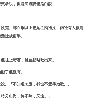
想笑著說，但是知道說也是白說。
，沒完。綁在刑具上把她往兩邊拉，兩邊有人很耐
活活扯成兩半。
口氣往上堵著，她差點嘔吐出來。
她斷了氣沒有。
聲說。『不知道怎麼，我也不覺得抱歉。』
昏時分出海，路不熟，又遠。
」