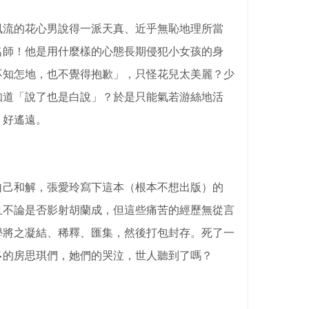
風流的花心男說得一派天真、近乎無恥地理所當
名師！他是用什麼樣的心態長期侵犯小女孩的身
不知怎地，也不覺得抱歉」，只怪花兒太美麗？少
知道「說了也是白說」？於是只能氣若游絲地活
、好遙遠。
自己和解，張愛玲寫下這本（根本不想出版）的
且不論是否影射胡蘭成，但這些痛苦的經歷無從言
學將之凝結、稀釋、匯集，然後打包封存。死了一
多的房思琪們，她們的哭泣，世人聽到了嗎？