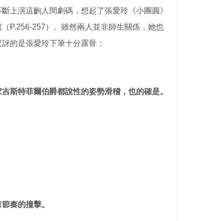
不斷上演這齣人間劇碼，想起了張愛玲《小團圓》
P.256-257）。雖然兩人並非師生關係，她也
驚訝的是張愛玲下筆十分露骨：
家吉斯特菲爾伯爵都說性的姿勢滑稽，也的確是。
。
有節奏的撞擊。