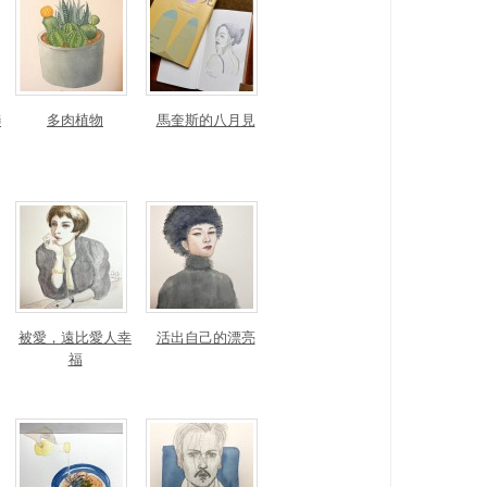
聯
多肉植物
馬奎斯的八月見
被愛，遠比愛人幸
活出自己的漂亮
福