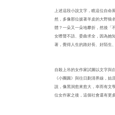
上述這段小說文字，瞧這位自命
然，多像那位披著羊皮的大野狼
體？一朵又一朵地攀折，然後「
女噤聲不語、委曲求全，因為她
著，覺得人生的路好長、好陌生
自殺上吊的女作家試圖以文字與
《小團圓》與往日劃清界線，姑
說，像黑洞愈來愈大，幸而有文
位女作家之後，這個社會還有更