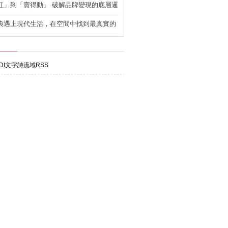
紅」到「賣得動」 破解品牌變現的底層邏
典遇上現代生活，在空間中找到最真實的
DI文字詩流域RSS