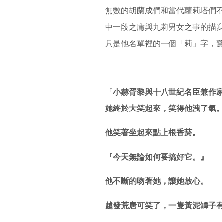
無數的胡蘭成們和當代蘿莉塔們
中一段之庸與九莉男女之事的描寫（
只是他名單裡的一個「莉」字，
「
小赫胥黎與十八世紀名臣兼作
她終於大笑起來，笑得他洩了氣
他笑著坐起來點上根香菸。
『今天無論如何要搞好它。』
他不斷的吻著她，讓她放心。
越發荒唐可笑了，一隻黃泥罈子