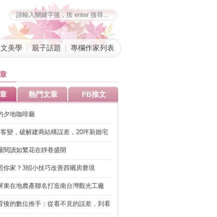
藝文美學
親子話題
專欄作家列表
章
章
熱門文章
FB推文
的夕地咖啡廳
明客變，破解建商結構誤差，20坪新婚宅
工」的冤枉錢
讓閱讀如繁花在靜巷盛開
照你家？3招小技巧改善西曬房窘境
屏東在地農產聯名打造南台灣觀光工廠
背後的數位推手：從看不見的誤差，到看
準改造