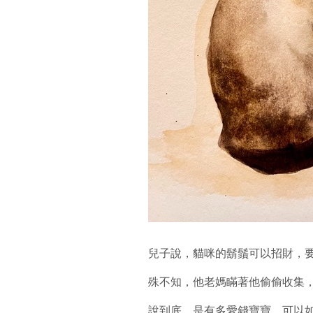
兒子說，貓咪的鬍鬚可以招財，
殊不知，他老媽瞞著他偷偷收集
說到底，是有多愛錢寶寶，可以