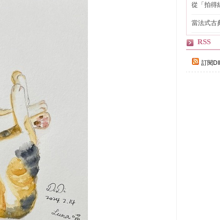
從「拍得
輯
當法式古
自己
RSS
訂閱DI