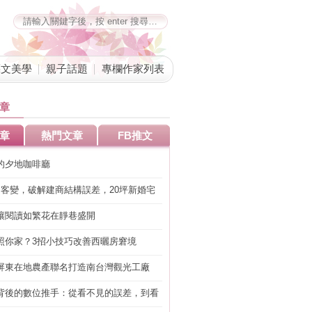
藝文美學
親子話題
專欄作家列表
章
章
熱門文章
FB推文
的夕地咖啡廳
明客變，破解建商結構誤差，20坪新婚宅
工」的冤枉錢
讓閱讀如繁花在靜巷盛開
照你家？3招小技巧改善西曬房窘境
屏東在地農產聯名打造南台灣觀光工廠
背後的數位推手：從看不見的誤差，到看
準改造