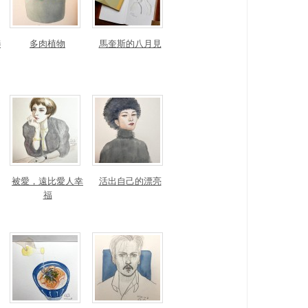
聯
多肉植物
馬奎斯的八月見
被愛，遠比愛人幸
活出自己的漂亮
福