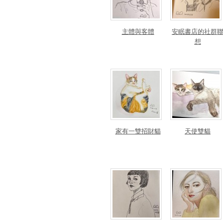
主體與客體
安眠書店的社群
想
家有一雙招財貓
天使雙貓