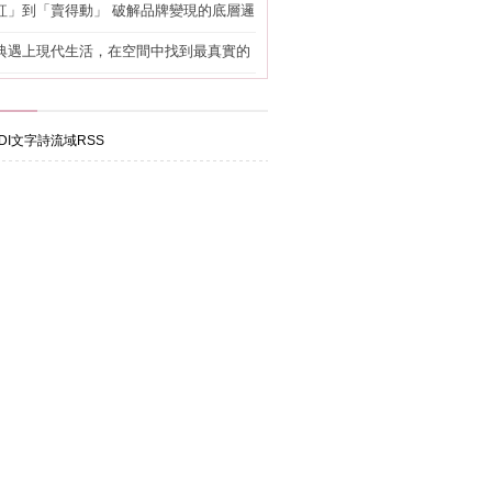
紅」到「賣得動」 破解品牌變現的底層邏
典遇上現代生活，在空間中找到最真實的
DI文字詩流域RSS