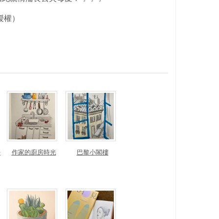
授權）
榮
作家的廚房時光
巴黎小閣樓