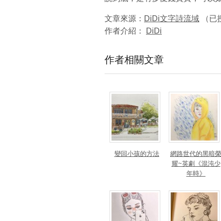
文章來源：
DiDi文字詩流域
（已
作者介紹：
DiDi
作者相關文章
變回小孩的方法
網路世代的黑暗
耀~英劇《混沌少
年時》