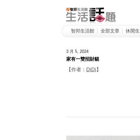
智邦生活館
全部文章
休閒生
3 月 5, 2024
家有一雙招財貓
【作者：
DiDi
】