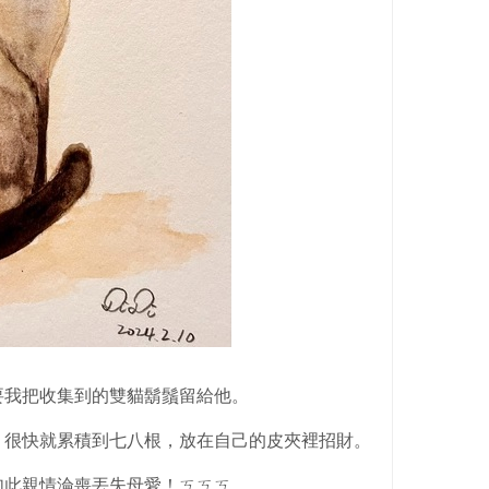
要我把收集到的雙貓鬍鬚留給他。
，很快就累積到七八根，放在自己的皮夾裡招財。
如此親情淪喪丟失母愛！ㄎㄎㄎ