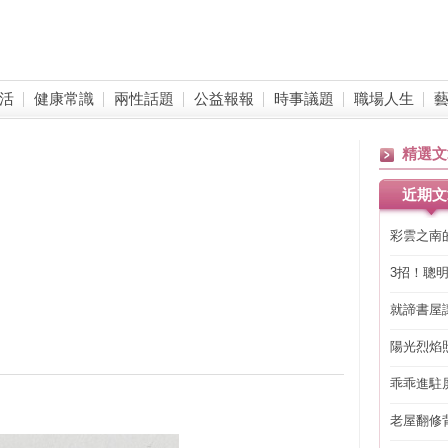
活
健康常識
兩性話題
公益報報
時事議題
職場人生
精選文
近期文
彩雲之南
3招！聰
省下「二
就諦書屋
陽光烈焰
乖乖進駐
老屋翻修
得見的精