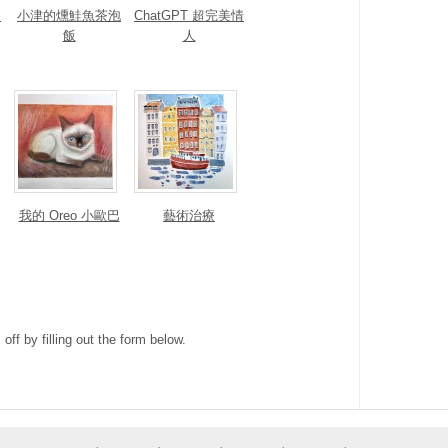
S
小津的燻鮭魚茶泡
ChatGPT 超完美情
飯
人
我的 Oreo 小歐巴
藝術治療
ff by filling out the form below.