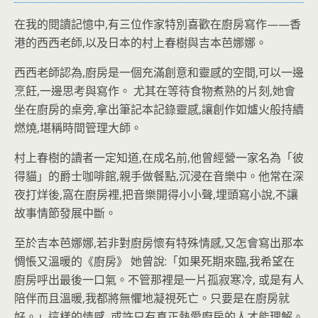
在我的閱讀記憶中,有三位作家特別喜歡在廚房寫作——香
港的西西老師,以及日本的村上春樹與吉本芭娜娜。
西西老師認為,廚房是一個充滿創意和靈感的空間,可以一邊
烹飪,一邊思考與寫作。 尤其在等待食物煮熟的片刻,她會
坐在廚房的桌旁,拿出筆記本記錄靈感,讓創作如爐火般持續
燃燒,堪稱時間管理大師。
村上春樹的讀者一定知道,在成名前,他曾經營一家名為「彼
得貓」的爵士咖啡館,親手做餐點,沉浸在音樂中。他常在深
夜打烊後,窩在廚房裡,把音樂開得小小聲,埋頭寫小說,不讓
故事情節發展中斷。
至於吉本芭娜娜,若非對廚房懷有特殊情感,又怎會寫出那本
惆悵又溫暖的《廚房》 她曾說:「如果死期來臨,我希望在
廚房呼出最後一口氣。不管那裡是一片孤寂寒冷, 或是有人
陪伴而且溫暖,我都將無懼地凝視死亡。只要是在廚房就
好。」這樣的情感, 或許只有真正熱愛廚房的人才能理解。