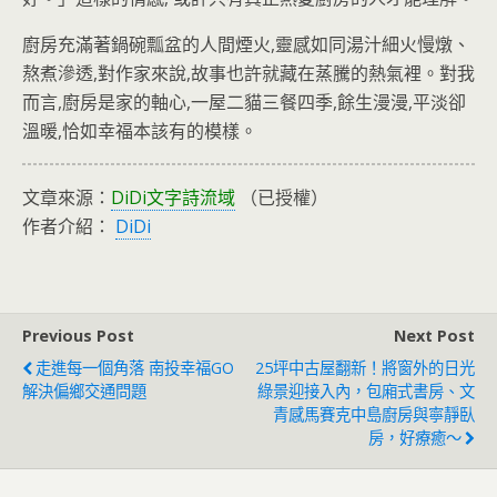
廚房充滿著鍋碗瓢盆的人間煙火,靈感如同湯汁細火慢燉、
熬煮滲透,對作家來說,故事也許就藏在蒸騰的熱氣裡。對我
而言,廚房是家的軸心,一屋二貓三餐四季,餘生漫漫,平淡卻
溫暖,恰如幸福本該有的模樣。
文章來源：
DiDi文字詩流域
（已授權）
作者介紹：
DiDi
Previous Post
Next Post
走進每一個角落 南投幸福GO
25坪中古屋翻新！將窗外的日光
解決偏鄉交通問題
綠景迎接入內，包廂式書房、文
青感馬賽克中島廚房與寧靜臥
房，好療癒～