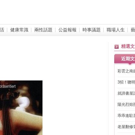
活
健康常識
兩性話題
公益報報
時事議題
職場人生
精選文
近期文
彩雲之南
3招！聰
省下「二
就諦書屋
陽光烈焰
乖乖進駐
老屋翻修
得見的精