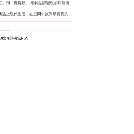
紅」到「賣得動」 破解品牌變現的底層邏
典遇上現代生活，在空間中找到最真實的
DI文字詩流域RSS