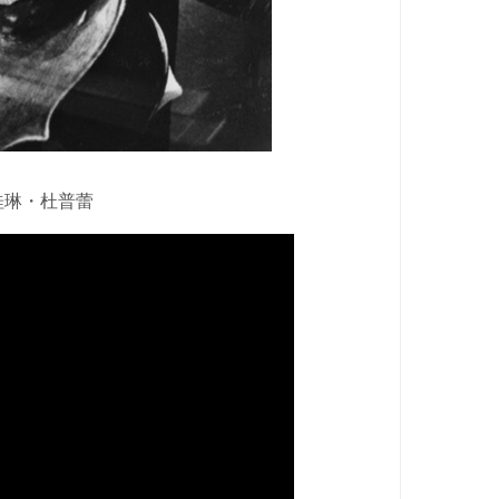
桂琳・杜普蕾