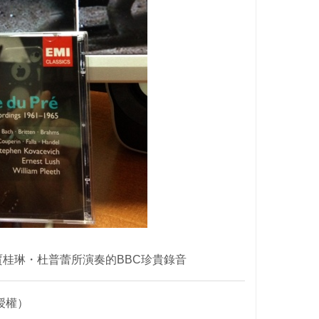
桂琳・杜普蕾所演奏的BBC珍貴錄音
授權）