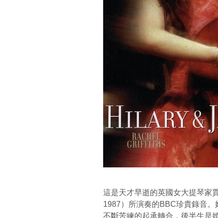
這是天才早逝的英國女大提琴家賈桂琳・杜普
1987）所演奏的BBC珍貴錄音
不斷苦練的起承轉合，後半生是