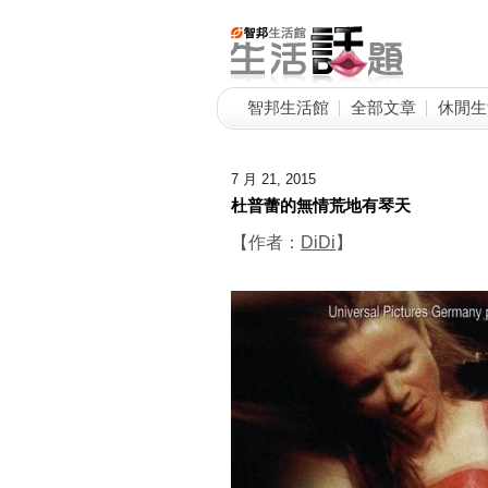
智邦生活館
全部文章
休閒生
7 月 21, 2015
杜普蕾的無情荒地有琴天
【作者：
DiDi
】