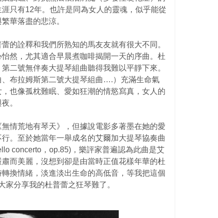
涯只有12年。也許是同為女人的靈魂，似乎能從
與繁華落盡的悲涼。
普蕾的詮釋和我們所熟知的馬友友就有很大不同。
心怡然，尤其適合早晨煮咖啡揭開一天的序曲。杜
，第二號無伴奏大提琴組曲聽得我難以平靜下來。
、布拉姆斯第二號大提琴組曲….）充滿生命氣
女，也像孤枕難眠、愛如狂潮的情慾寫真，女人的
與夜。
《無情荒地有琴天》，但據說電影多著墨在她的愛
不行。至於她當年一舉成名的艾爾加大提琴協奏曲
，cello concerto，op.85)，樂評家普遍認為此曲是艾
嚴肅而美麗，沒想到卻是由當時正值花樣年華的杜
時轉換情緒，淡進淡出生命的高低音，等我把這個
大家分享我的杜普蕾之狂琴難了。