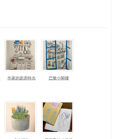
榮
作家的廚房時光
巴黎小閣樓