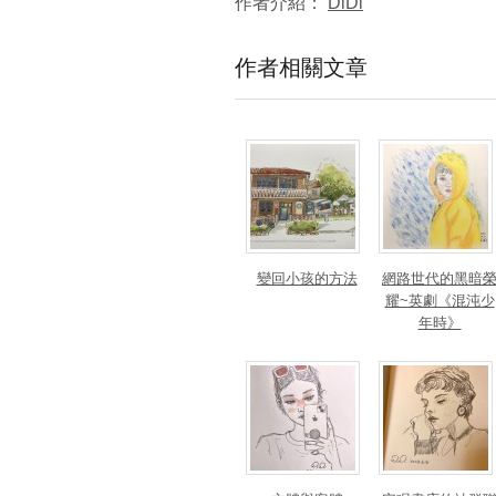
作者介紹：
DiDi
作者相關文章
變回小孩的方法
網路世代的黑暗
耀~英劇《混沌少
年時》