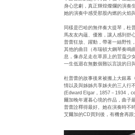
身心悲劇，真正輝煌燦爛的演奏生
她的演奏中感受那股內燃的火焰
同樣是巴哈的無伴奏大提琴，杜
馬友友內蘊、優雅，讓人感到舒
普蕾狂放、躍動，帶著一絲野性
其他的曲目（布瑞頓大鋼琴奏鳴曲
息，像赤足走在草原上的荳蔻少
一生低迴在無數個難以言說的日
杜普蕾的故事後來被搬上大銀幕
情以及與姊姊共享姊夫的三人行
(Edward Elgar，1857－1934
爾加晚年遲暮心境的作品，曲子
普蕾詮釋得最好。她在演奏時不
艾爾加的CD買到後，有機會再跟