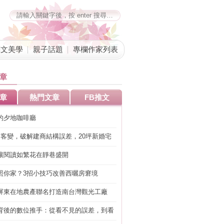
藝文美學
親子話題
專欄作家列表
章
章
熱門文章
FB推文
的夕地咖啡廳
明客變，破解建商結構誤差，20坪新婚宅
工」的冤枉錢
讓閱讀如繁花在靜巷盛開
照你家？3招小技巧改善西曬房窘境
屏東在地農產聯名打造南台灣觀光工廠
背後的數位推手：從看不見的誤差，到看
準改造