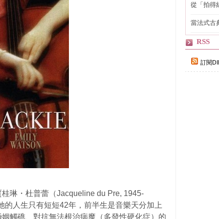
從「拍得
輯
當法式古
自己
RSS
訂閱DI
蕾（Jacqueline du Pre, 1945-
。她的人生只有短短42年，前半生是音樂天分加上
婚姻觸礁、對抗無法根治病魔（多發性硬化症）的