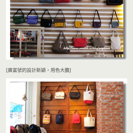
[廣富號的設計新穎，用色大膽]