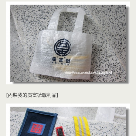
[內裝我的廣富號戰利品]