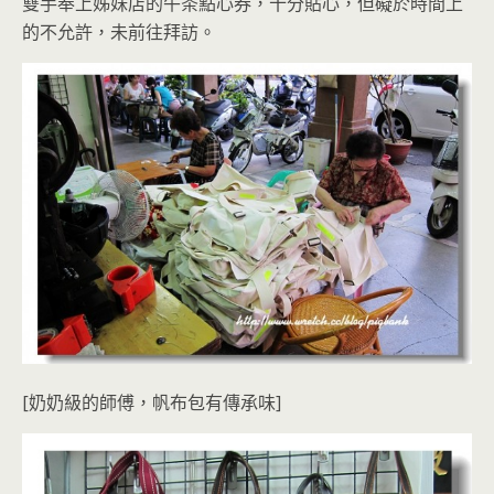
雙手奉上姊妹店的午茶點心券，十分貼心，但礙於時間上
的不允許，未前往拜訪。
[奶奶級的師傅，帆布包有傳承味]