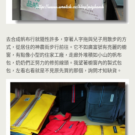
去合成帆布行就隨性許多，穿著人字拖與兒子用散步的方
式，從居住的神農街步行前往。它不如廣富號有亮麗的櫥
窗，有點像小型的住家工廠，走廊外堆積如小山的帆布
包，奶奶們正努力的修剪線頭。我望著櫥窗內的製式包
包，左看右看就是不見原先買的那個，詢問才知缺貨。