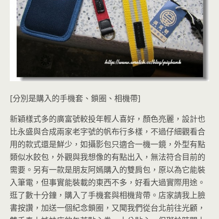
[分別是購入的手機套、鎖圈、相機帶]
新穎樣式多的廣富號較投年輕人喜好，顏色亮麗，設計也
比永盛與合成兩家老字號的帆布行多樣，不過仔細觀看合
用的款式還是鮮少，如攝影包只適合一機一鏡，外型有點
類似水餃包，外觀與我想像的有點出入，無法符合目前的
需要。另有一款是朋友阿嫣購入的雙肩包，原以為它能裝
入筆電，但事實能裝載的東西不多，好看大過實際用途。
逛了數十分鐘，購入了手機套與相機背帶。店家請我上臉
書按讚，加送一個紀念鎖圈，又聞我們從台北前往光顧，