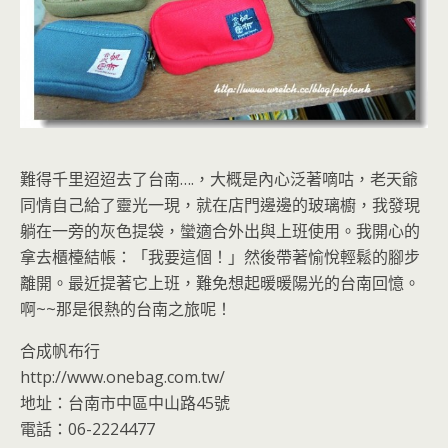
難得千里迢迢去了台南….，大概是內心泛著嘀咕，老天爺
同情自己給了靈光一現，就在店門邊邊的玻璃櫥，我發現
躺在一旁的灰色提袋，蠻適合外出與上班使用。我開心的
拿去櫃檯結帳：「我要這個！」然後帶著愉悅輕鬆的腳步
離開。最近提著它上班，難免想起暖暖陽光的台南回憶。
啊~~那是很熱的台南之旅呢！
合成帆布行
http://www.onebag.com.tw/
地址：台南市中區中山路45號
電話：06-2224477