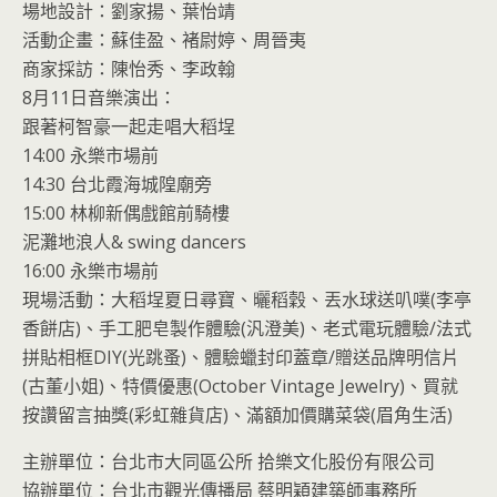
場地設計：劉家揚、葉怡靖
活動企畫：蘇佳盈、褚尉婷、周晉夷
商家採訪：陳怡秀、李政翰
8月11日音樂演出：
跟著柯智豪一起走唱大稻埕
14:00 永樂市場前
14:30 台北霞海城隍廟旁
15:00 林柳新偶戲館前騎樓
泥灘地浪人& swing dancers
16:00 永樂市場前
現場活動：大稻埕夏日尋寶、曬稻穀、丟水球送叭噗(李亭
香餅店)、手工肥皂製作體驗(汎澄美)、老式電玩體驗/法式
拼貼相框DIY(光跳蚤)、體驗蠟封印蓋章/贈送品牌明信片
(古董小姐)、特價優惠(October Vintage Jewelry)、買就
按讚留言抽獎(彩虹雜貨店)、滿額加價購菜袋(眉角生活)
主辦單位：台北市大同區公所 拾樂文化股份有限公司
協辦單位：台北市觀光傳播局 蔡明穎建築師事務所