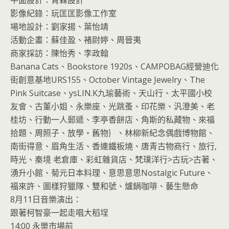
影像紀錄：玩匡匡影像工作室
場地設計：劉家揚、葉怡靖
活動企畫：蘇佳盈、褚尉婷、周晉夷
商家採訪：陳怡秀、李政翰
Banana Cats、Bookstore 1920s、CAMPOBAG經營迪化
街創意基地URS155、October Vintage Jewelry、The
Pink Suitcase、ysLIN.K九瑜藝術、天山行、太平國小校
友會、古董小姐、永樂座、光跳蚤、印花樂、汎澄美、老
桂坊、行動一人郵遞、李亭香餅店、角斯的私藏物、來福
拾題、周照子、放學‧舊物｝、林柳新紀念偶戲博物館、
南街得意、眉角生活、香連鐵板燒、唐青古物商行、旅行,
時光、秦境 老倉庫、彩虹雜貨店、梵璞洋行>古玩>古著、
湧升小館、菊元日本料理、意思意思Nostalgic Future、
福來許、圖樣狩獵隊、雙和號、爐鍋咖啡、藝生懸命
8月11日音樂演出：
跟著柯智豪一起走唱大稻埕
14:00 永樂市場前