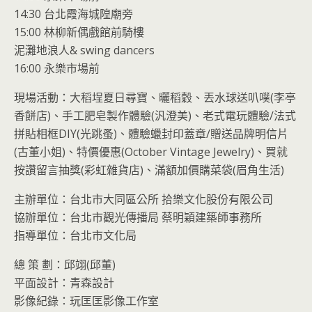
14:30 台北霞海城隍廟旁
15:00 林柳新偶戲館前騎樓
泥灘地浪人& swing dancers
16:00 永樂市場前
現場活動：大稻埕夏日尋寶、曬稻穀、丟水球送叭噗(李亭
香餅店)、手工肥皂製作體驗(汎澄美)、老式電玩體驗/法式
拼貼相框DIY(光跳蚤)、體驗蠟封印蓋章/贈送品牌明信片
(古董小姐)、特價優惠(October Vintage Jewelry)、買就
按讚留言抽獎(彩虹雜貨店)、滿額加價購菜袋(眉角生活)
主辦單位：台北市大同區公所 拾樂文化股份有限公司
協辦單位：台北市觀光傳播局 蔡明穎建築師事務所
指導單位：台北市文化局
總 策 劃：邱翊(邱董)
平面設計：青森設計
影像紀錄：玩匡匡影像工作室