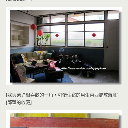
[我與茱迪很喜歡的一角，可惜住宿的男生東西擺放雜亂]
[邱董的收藏]