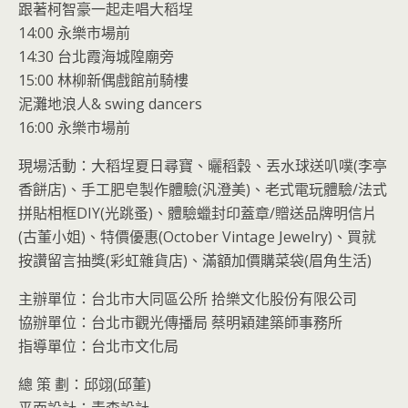
跟著柯智豪一起走唱大稻埕
14:00 永樂市場前
14:30 台北霞海城隍廟旁
15:00 林柳新偶戲館前騎樓
泥灘地浪人& swing dancers
16:00 永樂市場前
現場活動：大稻埕夏日尋寶、曬稻穀、丟水球送叭噗(李亭
香餅店)、手工肥皂製作體驗(汎澄美)、老式電玩體驗/法式
拼貼相框DIY(光跳蚤)、體驗蠟封印蓋章/贈送品牌明信片
(古董小姐)、特價優惠(October Vintage Jewelry)、買就
按讚留言抽獎(彩虹雜貨店)、滿額加價購菜袋(眉角生活)
主辦單位：台北市大同區公所 拾樂文化股份有限公司
協辦單位：台北市觀光傳播局 蔡明穎建築師事務所
指導單位：台北市文化局
總 策 劃：邱翊(邱董)
平面設計：青森設計