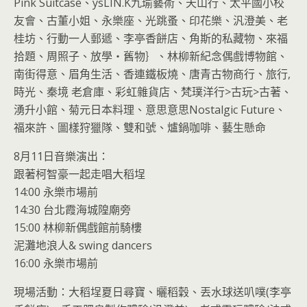
Pink Suitcase、ysLIN.K九瑜藝術、天山行、太平國小校
友會、古董小姐、永樂座、光跳蚤、印花樂、汎澄美、老
桂坊、行動一人郵遞、李亭香餅店、角斯的私藏物、來福
拾題、周照子、放學‧舊物｝、林柳新紀念偶戲博物館、
南街得意、眉角生活、香連鐵板燒、唐青古物商行、旅行,
時光、秦境 老倉庫、彩虹雜貨店、梵璞洋行>古玩>古著、
湧升小館、菊元日本料理、意思意思Nostalgic Future、
福來許、圖樣狩獵隊、雙和號、爐鍋咖啡、藝生懸命
8月11日音樂演出：
跟著柯智豪一起走唱大稻埕
14:00 永樂市場前
14:30 台北霞海城隍廟旁
15:00 林柳新偶戲館前騎樓
泥灘地浪人& swing dancers
16:00 永樂市場前
現場活動：大稻埕夏日尋寶、曬稻穀、丟水球送叭噗(李亭