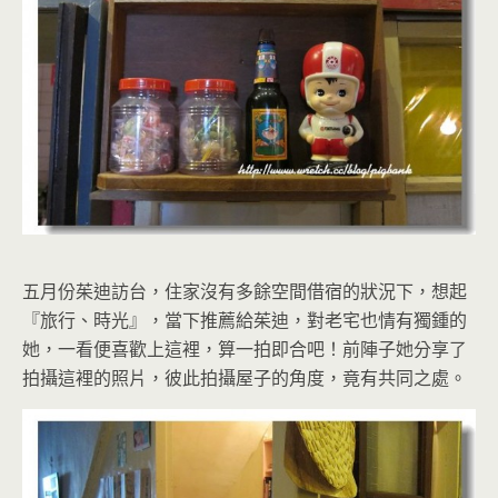
五月份茱迪訪台，住家沒有多餘空間借宿的狀況下，想起
『旅行、時光』，當下推薦給茱迪，對老宅也情有獨鍾的
她，一看便喜歡上這裡，算一拍即合吧！前陣子她分享了
拍攝這裡的照片，彼此拍攝屋子的角度，竟有共同之處。