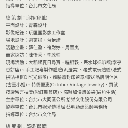
指導單位：台北市文化局
總 策 劃：邱翊(邱董)
平面設計：青森設計
影像紀錄：玩匡匡影像工作室
場地設計：劉家揚、葉怡靖
活動企畫：蘇佳盈、褚尉婷、周晉夷
商家採訪：陳怡秀、李政翰
現場活動：大稻埕夏日尋寶、曬稻穀、丟水球送叭噗(李亭
香餅店)、手工肥皂製作體驗(汎澄美)、老式電玩體驗/法式
拼貼相框DIY(光跳蚤)、體驗蠟封印蓋章/贈送品牌明信片
(古董小姐)、特價優惠(October Vintage Jewelry)、買就
按讚留言抽獎(彩虹雜貨店)、滿額加價購菜袋(眉角生活)
主辦單位：台北市大同區公所 拾樂文化股份有限公司
協辦單位：台北市觀光傳播局 蔡明穎建築師事務所
指導單位：台北市文化局
總 策 劃：邱翊(邱董)