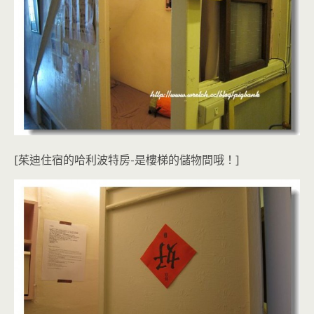
[茱迪住宿的哈利波特房-是樓梯的儲物間哦！]