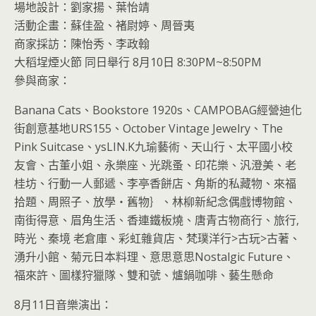
場地設計：劉家揚、葉怡靖
活動企畫：蘇佳盈、褚尉婷、周晉夷
商家採訪：陳怡秀、李政翰
大稻埕煙火節 同日舉行 8月10日 8:30PM~8:50PM
參與商家：
Banana Cats、Bookstore 1920s、CAMPOBAG經營迪化
街創意基地URS155、October Vintage Jewelry、The
Pink Suitcase、ysLIN.K九瑜藝術、天山行、太平國小校
友會、古董小姐、永樂座、光跳蚤、印花樂、汎澄美、老
桂坊、行動一人郵遞、李亭香餅店、角斯的私藏物、來福
拾題、周照子、放學‧舊物｝、林柳新紀念偶戲博物館、
南街得意、眉角生活、香連鐵板燒、唐青古物商行、旅行,
時光、秦境 老倉庫、彩虹雜貨店、梵璞洋行>古玩>古著、
湧升小館、菊元日本料理、意思意思Nostalgic Future、
福來許、圖樣狩獵隊、雙和號、爐鍋咖啡、藝生懸命
8月11日音樂演出：