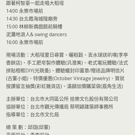
跟著柯智豪一起走唱大稻埕
14:00 永樂市場前
14:30 台北霞海城隍廟旁
15:00 林柳新偶戲館前騎樓
泥灘地浪人& swing dancers
16:00 永樂市場前
現場活動：大稻埕夏日尋寶、曬稻穀、丟水球送叭噗(李亭
香餅店)、手工肥皂製作體驗(汎澄美)、老式電玩體驗/法式
拼貼相框DIY(光跳蚤)、體驗蠟封印蓋章/贈送品牌明信片
(古董小姐)、特價優惠(October Vintage Jewelry)、買就
按讚留言抽獎(彩虹雜貨店)、滿額加價購菜袋(眉角生活)
主辦單位：台北市大同區公所 拾樂文化股份有限公司
協辦單位：台北市觀光傳播局 蔡明穎建築師事務所
指導單位：台北市文化局
總 策 劃：邱翊(邱董)
平面設計：青森設計