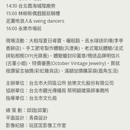
14:30 台北霞海城隍廟旁
15:00 林柳新偶戲館前騎樓
泥灘地浪人& swing dancers
16:00 永樂市場前
現場活動：大稻埕夏日尋寶、曬稻穀、丟水球送叭噗(李亭
香餅店)、手工肥皂製作體驗(汎澄美)、老式電玩體驗/法式
拼貼相框DIY(光跳蚤)、體驗蠟封印蓋章/贈送品牌明信片
(古董小姐)、特價優惠(October Vintage Jewelry)、買就
按讚留言抽獎(彩虹雜貨店)、滿額加價購菜袋(眉角生活)
主辦單位：台北市大同區公所 拾樂文化股份有限公司
協辦單位：台北市觀光傳播局 蔡明穎建築師事務所
指導單位：台北市文化局
總 策 劃：邱翊(邱董)
平面設計：青森設計
影像紀錄：玩匡匡影像工作室