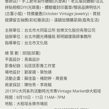
香餅店)、手工肥皂製作體驗(汎澄美)、老式電玩體驗/法式
拼貼相框DIY(光跳蚤)、體驗蠟封印蓋章/贈送品牌明信片
(古董小姐)、特價優惠(October Vintage Jewelry)、買就
按讚留言抽獎(彩虹雜貨店)、滿額加價購菜袋(眉角生活)
主辦單位：台北市大同區公所 拾樂文化股份有限公司
協辦單位：台北市觀光傳播局 蔡明穎建築師事務所
指導單位：台北市文化局
總 策 劃：邱翊(邱董)
平面設計：青森設計
影像紀錄：玩匡匡影像工作室
場地設計：劉家揚、葉怡靖
活動企畫：蘇佳盈、褚尉婷、周晉夷
商家採訪：陳怡秀、李政翰
2013FU大同系列活動時光市集Vintage Market@大稻埕
時間：8月10日、11日 11AM~7PM
地點：大稻埕永樂市場前