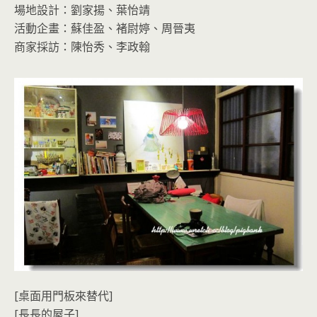
場地設計：劉家揚、葉怡靖
活動企畫：蘇佳盈、褚尉婷、周晉夷
商家採訪：陳怡秀、李政翰
[桌面用門板來替代]
[長長的屋子]