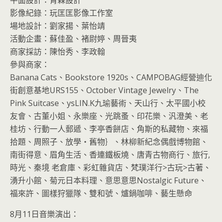
影像紀錄：玩匡匡影像工作室
場地設計：劉家揚、葉怡靖
活動企畫：蘇佳盈、褚尉婷、周晉夷
商家採訪：陳怡秀、李政翰
參與商家：
Banana Cats、Bookstore 1920s、CAMPOBAG經營迪化
街創意基地URS155、October Vintage Jewelry、The
Pink Suitcase、ysLIN.K九瑜藝術、天山行、太平國小校
友會、古董小姐、永樂座、光跳蚤、印花樂、汎澄美、老
桂坊、行動一人郵遞、李亭香餅店、角斯的私藏物、來福
拾題、周照子、放學‧舊物｝、林柳新紀念偶戲博物館、
南街得意、眉角生活、香連鐵板燒、唐青古物商行、旅行,
時光、秦境 老倉庫、彩虹雜貨店、梵璞洋行>古玩>古著、
湧升小館、菊元日本料理、意思意思Nostalgic Future、
福來許、圖樣狩獵隊、雙和號、爐鍋咖啡、藝生懸命
8月11日音樂演出：