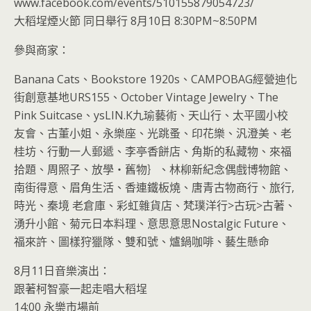
www.facebook.com/events/510155879054723/
大稻埕煙火節 同日舉行 8月10日 8:30PM~8:50PM
參與商家：
Banana Cats、Bookstore 1920s、CAMPOBAG經營迪化
街創意基地URS155、October Vintage Jewelry、The
Pink Suitcase、ysLIN.K九瑜藝術、天山行、太平國小校
友會、古董小姐、永樂座、光跳蚤、印花樂、汎澄美、老
桂坊、行動一人郵遞、李亭香餅店、角斯的私藏物、來福
拾題、周照子、放學‧舊物｝、林柳新紀念偶戲博物館、
南街得意、眉角生活、香連鐵板燒、唐青古物商行、旅行,
時光、秦境 老倉庫、彩虹雜貨店、梵璞洋行>古玩>古著、
湧升小館、菊元日本料理、意思意思Nostalgic Future、
福來許、圖樣狩獵隊、雙和號、爐鍋咖啡、藝生懸命
8月11日音樂演出：
跟著柯智豪一起走唱大稻埕
14:00 永樂市場前