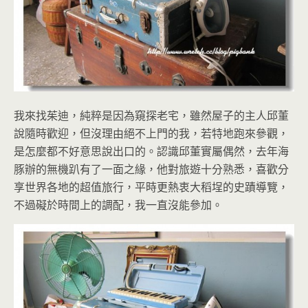
我來找茱迪，純粹是因為窺探老宅，雖然屋子的主人邱董
說隨時歡迎，但沒理由絕不上門的我，若特地跑來參觀，
是怎麼都不好意思說出口的。認識邱董實屬偶然，去年海
豚辦的無機趴有了一面之緣，他對旅遊十分熟悉，喜歡分
享世界各地的超值旅行，平時更熱衷大稻埕的史蹟導覽，
不過礙於時間上的調配，我一直沒能參加。