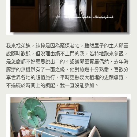
我來找茱迪，純粹是因為窺探老宅，雖然屋子的主人邱董
說隨時歡迎，但沒理由絕不上門的我，若特地跑來參觀，
是怎麼都不好意思說出口的。認識邱董實屬偶然，去年海
豚辦的無機趴有了一面之緣，他對旅遊十分熟悉，喜歡分
享世界各地的超值旅行，平時更熱衷大稻埕的史蹟導覽，
不過礙於時間上的調配，我一直沒能參加。