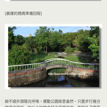
[晨運的媽媽準備回程]
拗不過外頭陽光呼喚，運動公園綠意盎然，只要步行幾分