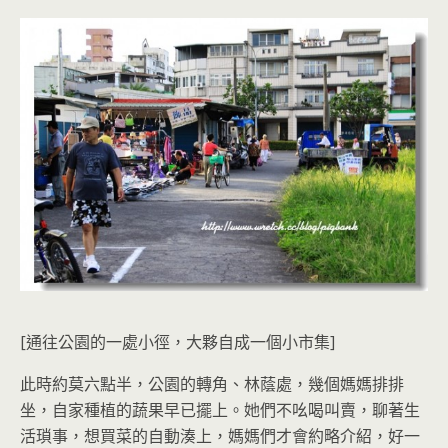
[通往公園的一處小徑，大夥自成一個小市集]
此時約莫六點半，公園的轉角、林蔭處，幾個媽媽排排
坐，自家種植的蔬果早已擺上。她們不吆喝叫賣，聊著生
活瑣事，想買菜的自動湊上，媽媽們才會約略介紹，好一