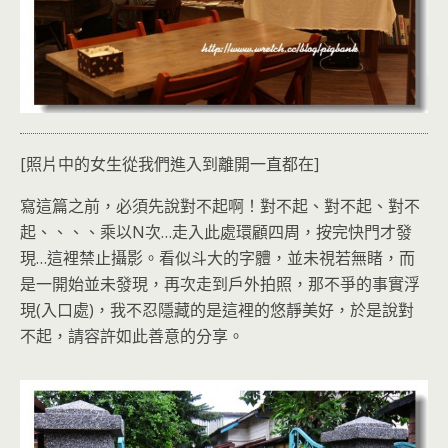
[照片中的女生從我們進入到離開一直都在]
寫這篇之前，必須先說對不起啊！對不起、對不起、對不
起、、、、乘以N次…走入此處環顧四周，按完快門才發
現…這裡禁止攝影。看似斗大的字體，並未視若無睹，而
是一開始並未發現，再次走到戶外拍照，那不爭的事實浮
現(入口處)，我不忍隱藏的是這裡的悠靜美好，於是說對
不起，請容許如此善意的分享。