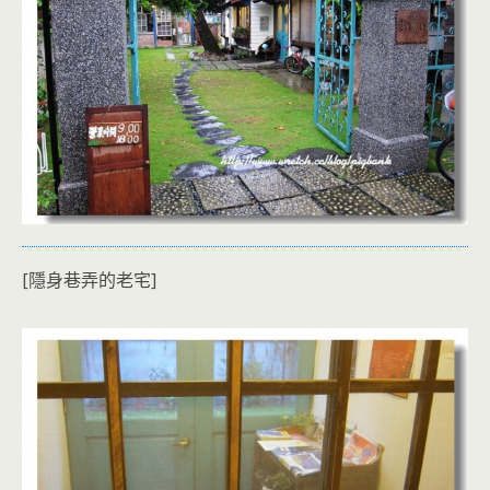
[隱身巷弄的老宅]