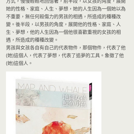
方式，慢慢輕輕地回憶著，前半段，以女孩的角度，展開
她的性格、家庭、人生、夢想，她的人生因為一個她以為
不重要，無任何殺傷力的男孩的相遇，所造成的種種改
變。後半段，以男孩的角度，展開他的性格、家庭、人
生、夢想，他的人生因為一個他很喜歡重視的女孩的相
遇，所造成的種種改變。
男孩與女孩各自有自己的代表物件，那個物件，代表了他
(她)這個人，代表了夢想，代表了追夢的工具。象徵了他
(她)這個人。