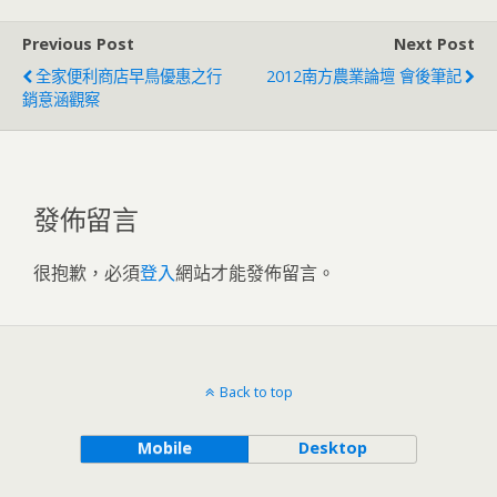
Previous Post
Next Post
全家便利商店早鳥優惠之行
2012南方農業論壇 會後筆記
銷意涵觀察
發佈留言
很抱歉，必須
登入
網站才能發佈留言。
Back to top
Mobile
Desktop