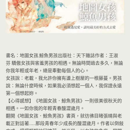
書名：地圖女孩.鯨魚男孩出版社：天下雜誌作者：王淑
芬 驕傲女孩與害羞男孩的相遇。無論時間過去多久，無論
你我年輕或年老，總是牽動每個人的心。
女孩說：老載，我允許你擁有盪上樹屋的一根藤蔓。男孩
說：無論什麼時候，如果我必須想起一個人，我保證永遠
第一個想起妳。
【心得感想】《地圖女孩．鯨魚男孩》一則很美很秋天的
相遇。一如你我的年輕青春酸澀歲月。
翻開《地圖女孩．鯨魚男孩》書頁，就彷彿目睹張晴與老
載正對話著……那段青春年少成長的酸澀歲月。作者以倒敍