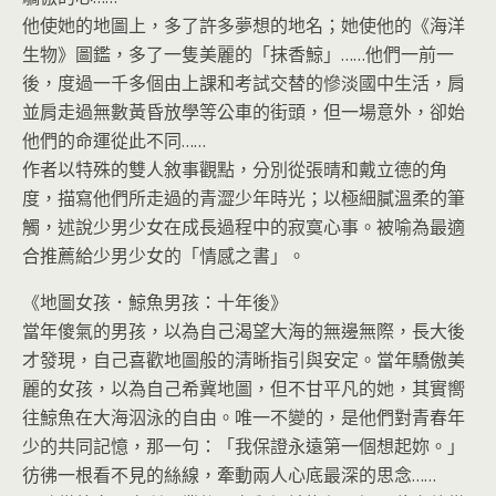
他使她的地圖上，多了許多夢想的地名；她使他的《海洋
生物》圖鑑，多了一隻美麗的「抹香鯨」……他們一前一
後，度過一千多個由上課和考試交替的慘淡國中生活，肩
並肩走過無數黃昏放學等公車的街頭，但一場意外，卻始
他們的命運從此不同……
作者以特殊的雙人敘事觀點，分別從張晴和戴立德的角
度，描寫他們所走過的青澀少年時光；以極細膩溫柔的筆
觸，述說少男少女在成長過程中的寂寞心事。被喻為最適
合推薦給少男少女的「情感之書」。
《地圖女孩．鯨魚男孩：十年後》
當年傻氣的男孩，以為自己渴望大海的無邊無際，長大後
才發現，自己喜歡地圖般的清晰指引與安定。當年驕傲美
麗的女孩，以為自己希冀地圖，但不甘平凡的她，其實嚮
往鯨魚在大海泅泳的自由。唯一不變的，是他們對青春年
少的共同記憶，那一句：「我保證永遠第一個想起妳。」
彷彿一根看不見的絲線，牽動兩人心底最深的思念……