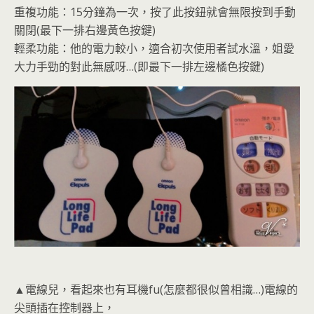
重複功能：15分鐘為一次，按了此按鈕就會無限按到手動
關閉(最下一排右邊黃色按鍵)
輕柔功能：他的電力較小，適合初次使用者試水溫，姐愛
大力手勁的對此無感呀…(即最下一排左邊橘色按鍵)
▲電線兒，看起來也有耳機fu(怎麼都很似曾相識…)電線的
尖頭插在控制器上，