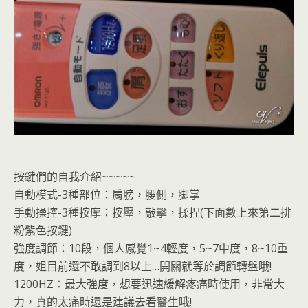
按鍵們的自我介紹~~~~~
自動模式-3種部位：肩膀，腰側，脚掌
手動操控-3種按摩：按壓，敲擊，揉捏(下面數上來第二排
粉紫色按鍵)
強度調節：10段，個人感覺1~4輕度，5~7中度，8~10重
度，姐目前還不敢調到8以上…開關就等於調節轉盤哦!
1200HZ：最大強度，想要迅速緩解疼痛時使用，非常大
力，真的太痛時還是建議去看醫生哦!