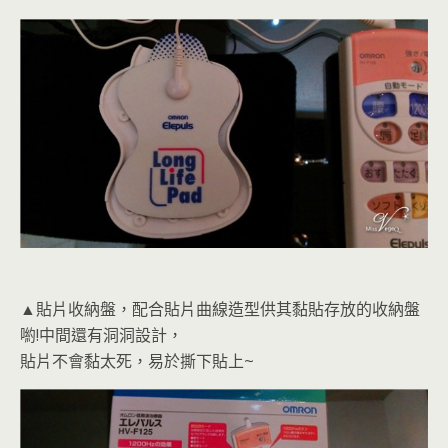
▲貼片收納盤，配合貼片曲線造型供其黏貼存放的收納盤
喲!中間還有洞洞設計，
貼片不會黏太死，易於撕下貼上~