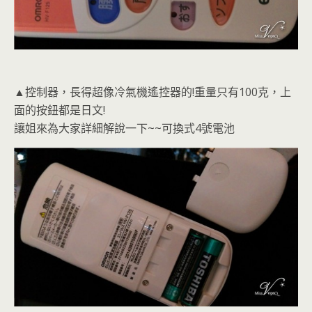
▲控制器，長得超像冷氣機遙控器的!重量只有100克，上
面的按鈕都是日文!
讓姐來為大家詳細解說一下~~可換式4號電池