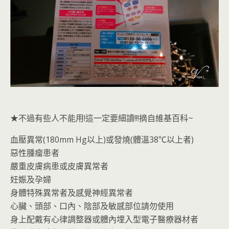
★不過有些人不能用!這一定要細讀!!!摘自維基百科~
血壓異常(180mm Hg以上)或發燒(體溫38℃以上者)
惡性腫瘤患者
嚴重皮膚病患或皮膚異常者
妊娠及孕婦
身體特殊異常者及感覺神經異常者
心臟、頭部、口內、陰部及敏感部位請勿使用
身上配戴有心律調整器或體內埋入型電子醫療器材者