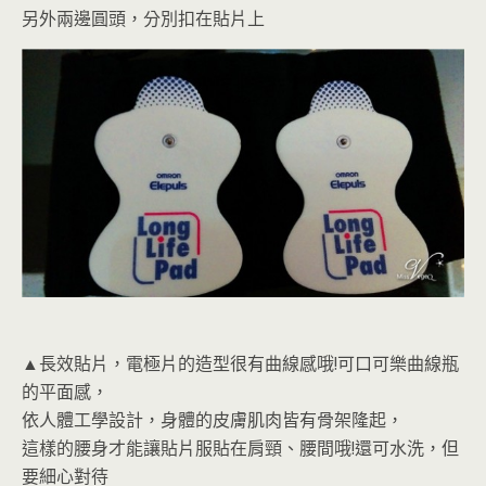
另外兩邊圓頭，分別扣在貼片上
▲長效貼片，電極片的造型很有曲線感哦!可口可樂曲線瓶
的平面感，
依人體工學設計，身體的皮膚肌肉皆有骨架隆起，
這樣的腰身才能讓貼片服貼在肩頸、腰間哦!還可水洗，但
要細心對待