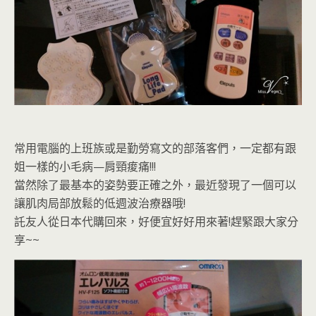
常用電腦的上班族或是勤勞寫文的部落客們，一定都有跟
姐一樣的小毛病—肩頸痠痛!!!
當然除了最基本的姿勢要正確之外，最近發現了一個可以
讓肌肉局部放鬆的低週波治療器哦!
託友人從日本代購回來，好便宜好好用來著!趕緊跟大家分
享~~