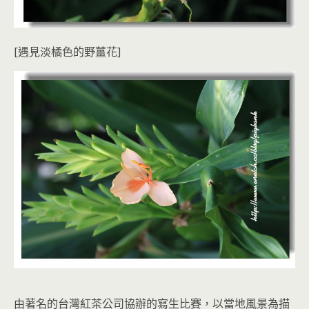
[遇見淡橘色的野薑花]
由著名的台灣紅茶公司協辦的寫生比賽，以當地風景為描