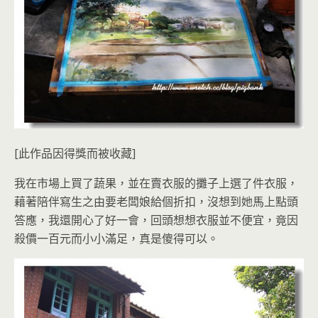
[此作品因得獎而被收藏]
我在市場上買了蔬果，並在賣衣服的攤子上選了件衣服，
藉著陪伴寫生之由要老闆娘給個折扣，沒想到她馬上點頭
答應，我還開心了好一會，回頭想想衣服並不便宜，竟因
殺價一百元而小小滿足，真是傻得可以。