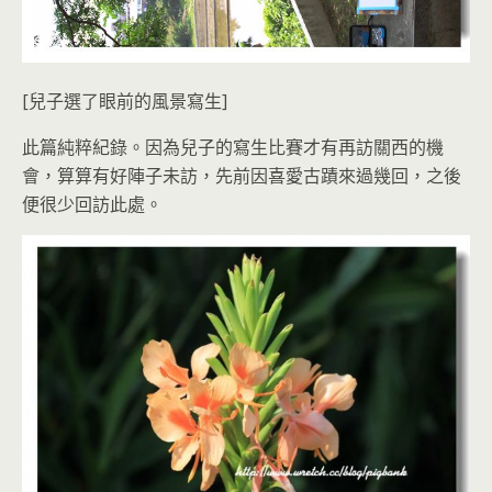
[兒子選了眼前的風景寫生]
此篇純粹紀錄。因為兒子的寫生比賽才有再訪關西的機
會，算算有好陣子未訪，先前因喜愛古蹟來過幾回，之後
便很少回訪此處。