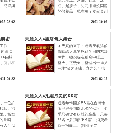
定義摩登
最先知道。緊繃、乾燥、泛
、簡單與
紅、起疹子，先前用過沒問題
的保養品，現在擦了竟然又刺
又
012-02-02
2011-10-06
透亮肌密
美麗女人●護唇膏大集合
工作
冬天真的來了！這幾天氣溫的
定知道這
驟降讓人真的感到冬日的寒冷
.0.6由於
刺骨，總想躲在被窩中睡上一
，所以在
整天。這幾天，整理出一堆又
一堆“留之無味，棄之又可惜
2011-09-22
2011-02-16
美麗女人●氾濫成災的BB霜
，一位許
近幾年韓國的BB霜在台灣市
找我。泡
場已經是到處氾濫的狀況，似
她，當她
乎只要含有粉體的產品，只要
的那瞬
品名上多加個“BB霜”，消費者
有人可以
就一擁而上。(閱讀全文