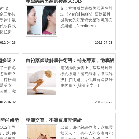
希望美美出嫁的待嫁女兒心
術 文：
文：尹海崴曾獲得美國男性雜
黃金三角拉
誌《Men’sHealth》票選最性
手術中最
感美女的好萊塢女星珍妮佛安
代改良式
妮斯頓（JenniferAni
提拉緊
012-04-26
2012-04-03
越多嗎？
白袍藥師破解廣告術語：補充酵素，徹底解
決肥胖問題？
了一個冬
電視購物廣告上，常常見到這
怎麼辦？
樣的標題「補充酵素，徹底解
，標榜減
決肥胖問題」，但真有這麼好
愛美女
康的事？(閱讀全文…)
若鶩，究
012-04-02
2012-02-22
早春時尚趨勢
季節交替，不讓皮膚鬧情緒
）2012年早
出處：康健雜誌作者：謝曉雲
市，以7件
秋天來了！有些人的皮膚可能