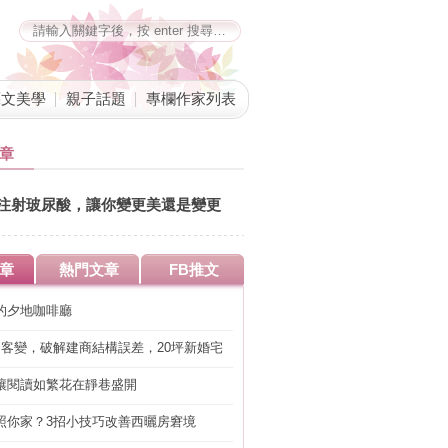
藝文美學
親子話題
專欄作家列表
章
注射玻尿酸，讓你變更美還是變更
糟？
章
熱門文章
FB推文
的夕地咖啡廳
明客變，破解建商結構誤差，20坪新婚宅
工」的冤枉錢
讓閱讀如繁花在靜巷盛開
照你家？3招小技巧改善西曬房窘境