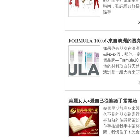
純粹簡單的風格重新
時尚，強調經典好搭
隨手
2
FORMULA 10.0.6-來自澳洲的
如果你有朋友在澳洲
&å��假，那他一
個品牌—Formula10
他的材料取自於天然
澳洲是一組大有來頭
美麗女人●愛自己從擦護手霜開始
幾個星期前寒冬來襲
久不見的朋友到家裡
杯熱熱的伯爵奶茶給
伸手接過我手中茶杯
間，我愣住了！怎會
把