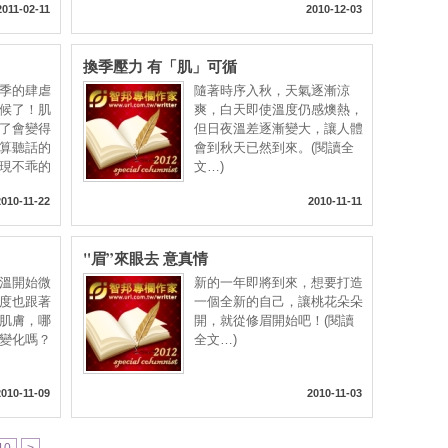
2011-02-11
2010-12-03
換季壓力 有「肌」可循
季的肆虐
隨著時序入秋，天氣逐漸涼
候了！肌
爽，白天即使溫度仍感燠熱，
了會變得
但日夜溫差逐漸變大，讓人體
算聽話的
會到秋天已然到來。(閱讀全
現不乖的
文…)
2010-11-22
2010-11-11
"眉”來眼去 意真情
溫開始微
新的一年即將到來，想要打造
度也跟著
一個全新的自己，讓桃花朵朵
肌膚，哪
開，就從修眉開始吧！(閱讀
變化嗎？
全文…)
2010-11-09
2010-11-03