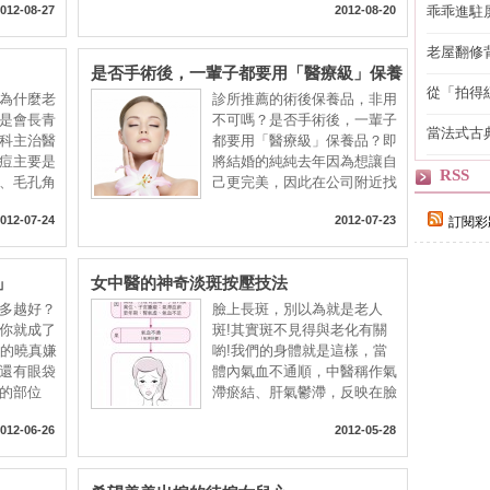
012-08-27
2012-08-20
乖乖進駐
老屋翻修
是否手術後，一輩子都要用「醫療級」保養
得見的精
品？
從「拍得
為什麼老
診所推薦的術後保養品，非用
輯
是會長青
不可嗎？是否手術後，一輩子
當法式古
科主治醫
都要用「醫療級」保養品？即
自己
痘主要是
將結婚的純純去年因為想讓自
RSS
、毛孔角
己更完美，因此在公司附近找
012-07-24
2012-07-23
訂閱彩
」
女中醫的神奇淡斑按壓技法
多越好？
臉上長斑，別以為就是老人
你就成了
斑!其實斑不見得與老化有關
歲的曉真嫌
喲!我們的身體就是這樣，當
還有眼袋
體內氣血不通順，中醫稱作氣
的部位
滯瘀結、肝氣鬱滯，反映在臉
上
012-06-26
2012-05-28