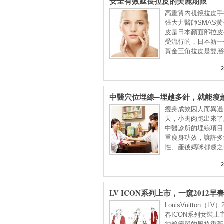
安全有效延長拉皮的美麗期限
高畫質內視鏡拉皮手
張大力醫師SMAS
皮是日本顏面部拉皮
受流行的，日本新一
黃金三角拉皮是雙層
2
中醫穴位埋線─埋越多針，就能瘦
瘦身成效因人而異過
天，小肉肉跑出來了
中醫診所的埋線項目
重瘦身功效，讓許多
性、產後媽咪都趨之
竟
2
LV ICON系列上市，一窺2012
LouisVuitton（LV
春ICON系列女裝上