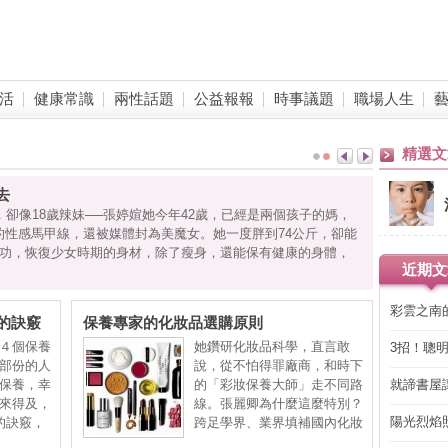
活
健康常識
兩性話題
公益報報
時事議題
職場人生
精選文
去
，卻像18歲辣妹──張婷媗她今年42歲，已經是兩個孩子的媽，
的性感馬甲線，還被媒體封為美魔女。她一度胖到74公斤，卻能
成功，恢復少女時期的身材，除了瘦身，還能保有健康的身體，
近期文
彩雲之南
的訣竅
保養專家的化妝品選購原則
４個保養
她鑽研化妝品科學，直言敢
3招！聰
部份的人
說，從不怕得罪廠商，和時下
省下「二
保養，幸
的「彩妝保養大師」走不同路
就諦書屋
來得及，
線。張麗卿為什麼這麼特別？
陽光烈焰
的訣竅，
跨足學界、業界填補國內化妝
品