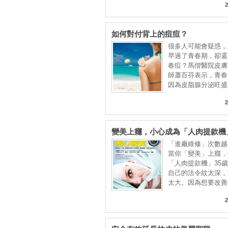
2
如何對付背上的痘痘？
很多人可能會疑惑，
早過了青春期，卻還
春痘？馬偕醫院皮膚
師蕭百芬表示，青春
因為皮脂腺分泌旺盛
2
變美上癮，小心成為「人肉提款機
「進廠維修」次數越
當你「變美」上癮，
「人肉提款機」35
自己的法令紋太深，
太大。因為想要改善
2