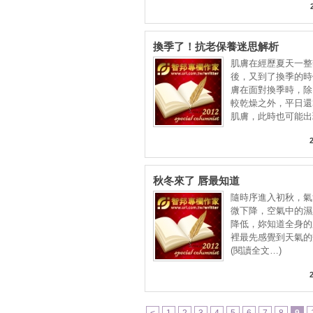
換季了！抗老保養迷思解析
肌膚在經歷夏天一整
後，又到了換季的時
膚在面對換季時，除
較乾燥之外，平日還
肌膚，此時也可能出
秋冬來了 唇最知道
隨時序進入初秋，氣
微下降，空氣中的濕
降低，妳知道全身的
裡最先感覺到天氣的
(閱讀全文…)