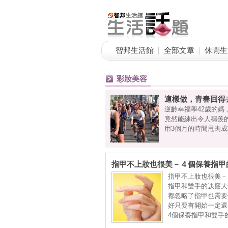
智邦生活館
全部文章
休閒生
彩妝美容
這樣做，青春回得
立澔）曾於臉書發文，打玻尿酸做隆
逆齡幸福學42歲的媽
直以來是愛美族群的聖品，如今，它
竟然能練出令人稱羨
玻尿酸是人體本身與生俱來的物質，
用3個月的時間甩肉
指甲不上妝也很美－４個保養指甲
指甲不上妝也很美－
指甲和雙手的訣竅大
都忽略了指甲也需要
好只要有開始一定還
4個保養指甲和雙手