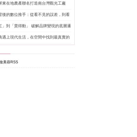
屏東在地農產聯名打造南台灣觀光工廠
背後的數位推手：從看不見的誤差，到看
準改造
紅」到「賣得動」 破解品牌變現的底層邏
典遇上現代生活，在空間中找到最真實的
妝美容RSS