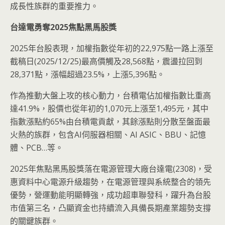
成長性族群的重要推力。
台達電勇奪2025焦點黑馬股獎
2025年台股表現，加權指數從年初的22,975點一路上漲至
截稿日(2025/12/25)最高價觸及28,568點，震盪拉回到
28,371點，漲幅超過23.5%，上漲5,396點。
作為推動大盤上攻的核心動力，台積電佔加權指數比重高
達41.9%，股價也從年初的1,070元上漲至1,495元，其中
指數漲點約65%由台積電貢獻，其餘漲點則分散至盤面最
火熱的族群，包含AI伺服器相關、AI ASIC、BBU、記憶
體、PCB…等。
2025年焦點黑馬股獎落在電源管理大廠台達電(2308)，受
惠資料中心電源升級趨勢，在電源管理與系統整合的領先
優勢，營運動能明顯轉強，成功超車聯發科，躍升為台股
市值第三名，凸顯資金也持續流入具備長期產業趨勢支撐
的關鍵族群。