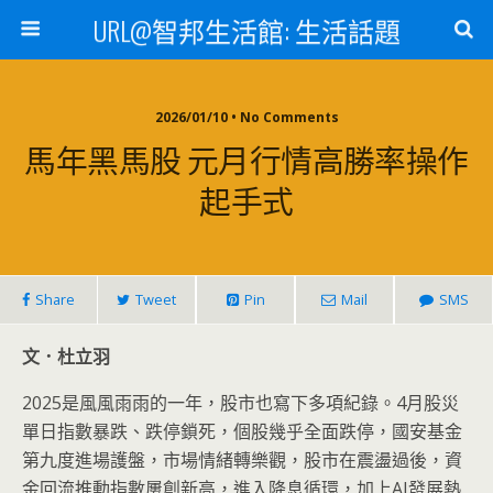
URL@智邦生活館: 生活話題
2026/01/10 • No Comments
馬年黑馬股 元月行情高勝率操作
起手式
Share
Tweet
Pin
Mail
SMS
文．杜立羽
2025是風風雨雨的一年，股市也寫下多項紀錄。4月股災
單日指數暴跌、跌停鎖死，個股幾乎全面跌停，國安基金
第九度進場護盤，市場情緒轉樂觀，股市在震盪過後，資
金回流推動指數屢創新高，進入降息循環，加上AI發展熱