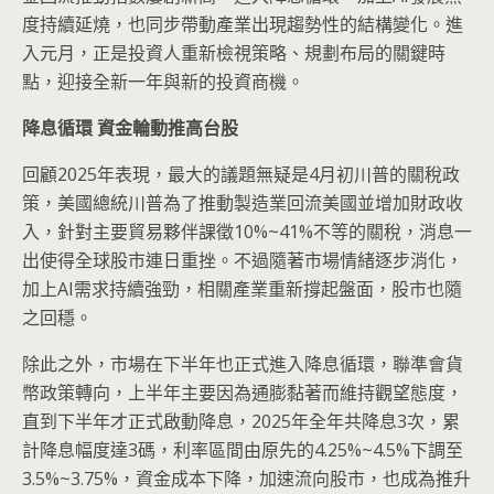
度持續延燒，也同步帶動產業出現趨勢性的結構變化。進
入元月，正是投資人重新檢視策略、規劃布局的關鍵時
點，迎接全新一年與新的投資商機。
降息循環 資金輪動推高台股
回顧2025年表現，最大的議題無疑是4月初川普的關稅政
策，美國總統川普為了推動製造業回流美國並增加財政收
入，針對主要貿易夥伴課徵10%~41%不等的關稅，消息一
出使得全球股市連日重挫。不過隨著市場情緒逐步消化，
加上AI需求持續強勁，相關產業重新撐起盤面，股市也隨
之回穩。
除此之外，市場在下半年也正式進入降息循環，聯準會貨
幣政策轉向，上半年主要因為通膨黏著而維持觀望態度，
直到下半年才正式啟動降息，2025年全年共降息3次，累
計降息幅度達3碼，利率區間由原先的4.25%~4.5%下調至
3.5%~3.75%，資金成本下降，加速流向股市，也成為推升