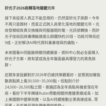
矽光子2026商轉落地關鍵元年
接下來投資人真正不能忽視的，仍然是矽光子族群。今年
不再只是題材，而是正式跨入商業化落地的關鍵元年。光
收發模組負責交換機與伺服器間的電、光訊號轉換，而矽
光子技術因具備傳輸速度比銅纜快約20倍、功耗可降低近
9成，正好解決AI時代資料量暴增與的痛點。
未來隨著AI伺服器規模持續擴張，資料中心勢必全面導入
矽光子方案，將有望成為全年盤面最具爆發力的黑馬族
群。
近期多家投顧對於2026年仍維持樂觀看好，並預測加權指
數高點將上看30,500~35,000點，低點則介於
24,500~26,500點之間，普遍認為全年高點有機會落在年
底。看好下半年輝達Rubin帶動相關供應鏈業績成長，加
上美國期中選舉效應，以及AI持續推動企業高速成長…等
因素，全年將呈現先蹲後跳的態勢。