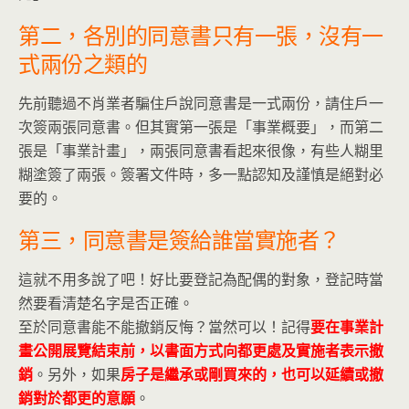
第二，各別的同意書只有一張，沒有一
式兩份之類的
先前聽過不肖業者騙住戶說同意書是一式兩份，請住戶一
次簽兩張同意書。但其實第一張是「事業概要」，而第二
張是「事業計畫」，兩張同意書看起來很像，有些人糊里
糊塗簽了兩張。簽署文件時，多一點認知及謹慎是絕對必
要的。
第三，同意書是簽給誰當實施者？
這就不用多說了吧！好比要登記為配偶的對象，登記時當
然要看清楚名字是否正確。
至於同意書能不能撤銷反悔？當然可以！記得
要在事業計
畫公開展覽結束前，以書面方式向都更處及實施者表示撤
銷
。另外，如果
房子是繼承或剛買來的，也可以延續或撤
銷對於都更的意願
。