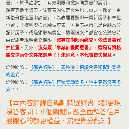
書」，於備註處加了有效期限和撤銷同意書的說明。
還有其他申請表、調查表的法定文件也很重要，像是「更
新後分配位置申請書」，為表達要選哪一間新房子和車位
位置；「權利變換意願調查表」，為表達自己是否願意分
配新房子，或是領取補償金。這兩份文件都會在公聽會時
由實施者說明繳交期限，
沒有在期限內繳交，依法會被代
抽位置
。另外，
沒有簽「事業計畫同意書」，還是有資格
繳交這兩份文件來選房子！未同意，不代表喪失權益
。
延伸閱讀：
【都更陷阱】一表秒懂！協議合建和權利變換
的差異？
延伸閱讀：
【都更陷阱】容積獎勵變多，地主竟然沒有多
分？！
【本內容節錄自編輯精選好書《都更現
場答客問：76個關鍵問題全面解答住戶
最關心的都更權益、流程與分配》】