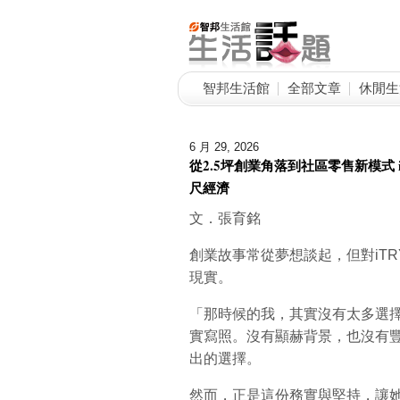
智邦生活館
全部文章
休閒生
6 月 29, 2026
從2.5坪創業角落到社區零售新模式 i
尺經濟
文．張育銘
創業故事常從夢想談起，但對iTR
現實。
「那時候的我，其實沒有太多選
實寫照。沒有顯赫背景，也沒有
出的選擇。
然而，正是這份務實與堅持，讓她