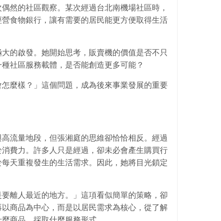
次偶然的社區觀察。某次經過台北南機場社區時，
經營食物銀行，讓有需要的居民能更方便取得生活
極大的啟發。她開始思考，販賣機的價值是否不只
一種社區服務載體，是否能創造更多可能？
會怎麼樣？」這個問題，成為後來事業發展的重要
與高流量地段，但張湘庭的思維卻恰恰相反。經過
於消費力。許多人只是經過，卻未必會產生購買行
於每天重複發生的生活需求。因此，她將目光鎖定
是要離人最近的地方。」這項看似簡單的策略，卻
再以商品為中心，而是以居民需求為核心，從了解
什麼商品、採取什麼服務形式。