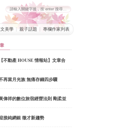
藝文美學
親子話題
專欄作家列表
章
【不動產 HOUSE 情報站】文章合
併公告
不再當月光族 無痛存錢四步驟
黃偉祥的數位旅宿經營法則 剛柔並
「計」與內外兼「據」
迎接純網銀 徵才新趨勢