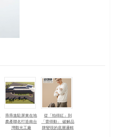
？
乖乖進駐屏東在地
從「拍得紅」到
農產聯名打造南台
「賣得動」 破解品
灣觀光工廠
牌變現的底層邏輯