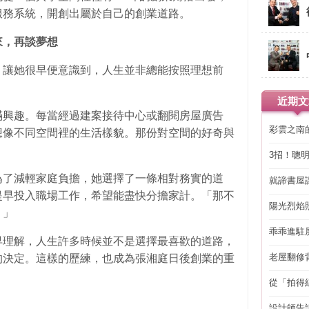
服務系統，開創出屬於自己的創業道路。
來，再談夢想
，讓她很早便意識到，人生並非總能按照理想前
近期文
滿興趣。每當經過建案接待中心或翻閱房屋廣告
彩雲之南
想像不同空間裡的生活樣貌。那份對空間的好奇與
3招！聰
省下「二
為了減輕家庭負擔，她選擇了一條相對務實的道
就諦書屋
提早投入職場工作，希望能盡快分擔家計。「那不
陽光烈焰
。」
乖乖進駐
早理解，人生許多時候並不是選擇最喜歡的道路，
老屋翻修
的決定。這樣的歷練，也成為張湘庭日後創業的重
得見的精
從「拍得
輯
設計師告