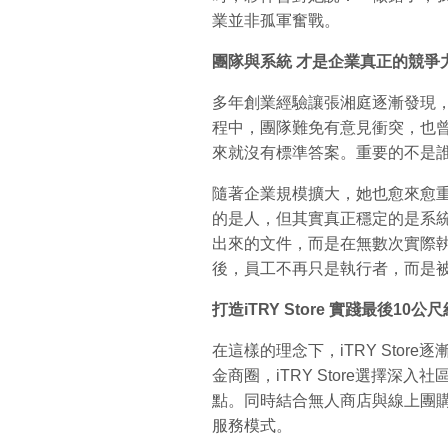
業並非孤軍奮戰。
團隊與系統
才是企業真正的競爭
多年創業經驗讓張湘庭逐漸發現
程中，團隊難免有意見衝突，也
來就沒有標準答案。重要的不是
隨著企業規模擴大，她也愈來愈
的是人，但其實真正穩定的是系統
出來的文件，而是在無數次實際
後，員工不再只是執行者，而是
打造iTRY Store
實踐最後10
公尺
在這樣的理念下，iTRY Sto
金商圈，iTRY Store選擇
點。同時結合無人商店與線上團購
服務模式。