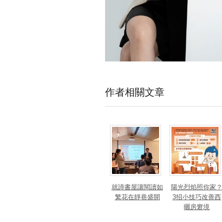
作者相關文章
就諦書屋讓閱讀如
陽光烈焰照你家
繁花在靜巷盛開
3招小技巧改善西
曬房窘境