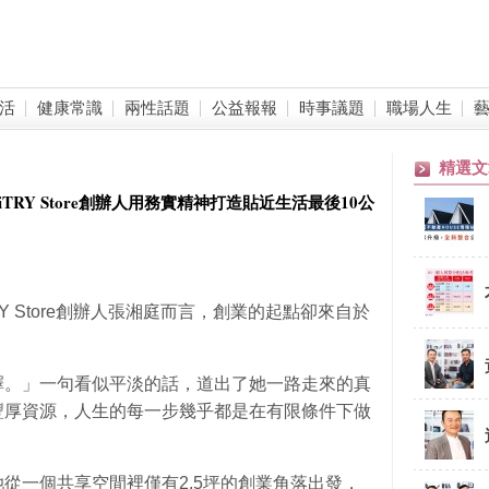
活
健康常識
兩性話題
公益報報
時事議題
職場人生
精選文
TRY Store創辦人用務實精神打造貼近生活最後10公
Y Store創辦人張湘庭而言，創業的起點卻來自於
擇。」一句看似平淡的話，道出了她一路走來的真
豐厚資源，人生的每一步幾乎都是在有限條件下做
從一個共享空間裡僅有2.5坪的創業角落出發，