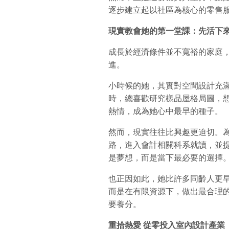
逐步建立起以社區為核心的零售
現實教會她的第一堂課：先活下
成長於經濟條件並不寬裕的家庭
進。
小時候的她，其實對空間設計充
時，總喜歡研究樣品屋格局圖，
熱情，成為她心中最早的種子。
然而，現實往往比興趣更迫切。
路，進入會計相關科系就讀，並
是夢想，而是當下最必要的選擇
也正因如此，她比許多同齡人更
而是在有限資源下，做出最合理
要養分。
重拾熱愛
從零投入室內設計產業