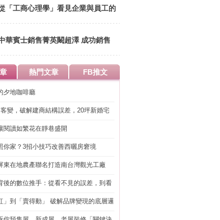
從「工商心理學」看見企業與員工的
關係 共創雙贏
中華賓士銷售菁英闞超澤 成功銷售
法則 先愛上你的商品！
章
熱門文章
FB推文
的夕地咖啡廳
明客變，破解建商結構誤差，20坪新婚宅
工」的冤枉錢
讓閱讀如繁花在靜巷盛開
照你家？3招小技巧改善西曬房窘境
屏東在地農產聯名打造南台灣觀光工廠
背後的數位推手：從看不見的誤差，到看
準改造
紅」到「賣得動」 破解品牌變現的底層邏
訴你預售屋、新成屋、老屋裝修「關鍵決