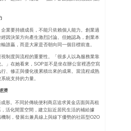
力
，企業要持續成長，不能只依賴個人能力。創業過
曾經因決策方向產生激烈討論。但她認為，創業本
誰輸誰贏，而是大家是否朝向同一個目標前進。
重視制度與流程的重要性。「很多人以為服務業靠
。」在她看來，SOP並不是坐在辦公室裡憑空寫
執行、修正與優化後累積出來的成果。當流程成熟
被系統支持的力量。
經濟
re逐漸成形。不同於傳統便利商店追求黃金店面與高租
深入社區，活化閒置空間，建立貼近居民生活的補給據
機制，發展出兼具線上與線下優勢的社區型O2O