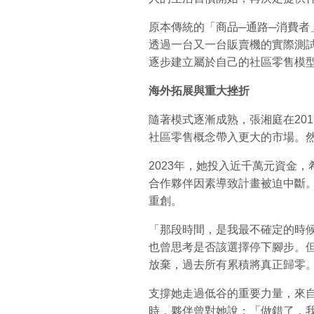
原本傳統的「商品─通路─消費者
透過一台又一台販賣機的實際測
逐步建立屬於自己的社區零售模
海外拓展與重大挫折
隨著模式逐漸成熟，張湘庭在20
社區零售概念帶入更大的市場。
2023年，她投入近千萬元資金
合作夥伴因素導致計畫被迫中斷
重創。
「那段時間，是我最不確定的時
也曾思考是否該選擇停下腳步。
放棄，過去所有累積將真正歸零
支撐她走過低谷的重要力量，來
時，夥伴曾對她說：「做錯了，