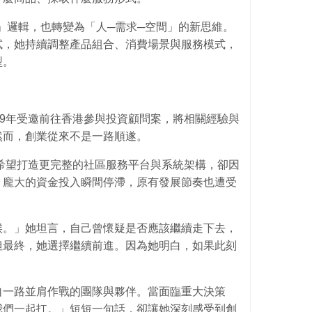
」邏輯，也轉變為「人─需求─空間」的新思維。
試，她持續調整產品組合、消費場景與服務模式，
型。
19年受邀前往香港參與投資顧問案，將相關經驗與
然而，創業從來不是一路順遂。
，希望打造更完整的社區服務平台與系統架構，卻因
。龐大的資金投入瞬間停滯，原有發展節奏也遭受
候。」她坦言，自己曾懷疑是否應該繼續走下去，
但最終，她選擇繼續前進。因為她明白，如果此刻
。
自一路並肩作戰的團隊與夥伴。當面臨重大決策
我們一起扛。」短短一句話，卻讓她深刻感受到創