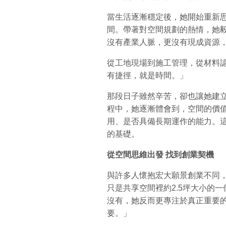
當生活逐漸穩定後，她開始重新
間。帶著對空間規劃的熱情，她
沒有產業人脈，更沒有現成資源
從工地現場到施工管理，從材料
有捷徑，就是時間。」
那段日子雖然辛苦，卻也讓她建
程中，她逐漸體會到，空間的價
用、是否具備長期運作的能力。
的基礎。
從空間思維出發
找到創業契機
與許多人懷抱宏大願景創業不同
只是共享空間裡約2.5坪大小的
沒有，她反而更專注於真正重要
要。」