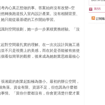
策點」，
思考內心真正想做的事。答案始終沒有改變─空
RSS
毅然轉換跑道投入室內設計產業。沒有相關背景、
訂閱職
，她只能從最基礎的工作開始學習。
認識到空間規劃，她一步一步累積實務經驗。「沒
立起對空間最扎實的理解。在一次次設計與施工過
值並不只是視覺上的美感，而在於是否能被有效使
這個看似簡單的觀察，後來成為她創業思維最核心
，張湘庭的創業起點極為微小。最初的辦公空間，
一個角落。資金有限、資源不足，但也因為什麼都
的事情。「當你什麼都沒有，你會更清楚什麼才重