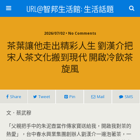
URL@智邦生活館: 生活話題
2026/07/02 • No Comments
茶葉讓他走出精彩人生 劉漢介把
宋人茶文化搬到現代 開啟冷飲茶
旋風
Share
Tweet
Pin
Mail
SMS
文．蔡武穆
「父親把手中的朱泥壺當作傳家寶送給我，開啟我對茶的
熱愛」，台中春水興業集團創辦人劉漢介一邊泡著茶，一