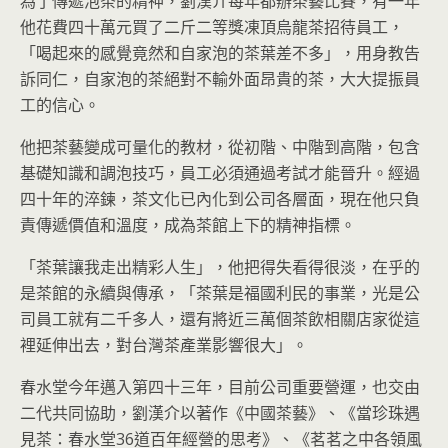
為了傳遞泡茶的精神，劉漢介每年都辦茶藝比賽，有一年
他花費四十萬元買了二斤二等獎凍頂烏龍茶招待員工，
「喝起來的感覺竟然和自家泡的茶葉差不多」，用身教告
訴同仁，自家泡的茶絕對不輸外面昂貴的茶，大大提振員
工的信心。
他把茶藝變成可量化的教材，從初階、中階到高階，包含
基礎知識和調泡技巧，員工必須通過考試才能晉升。經過
四十年的淬鍊，茶文化已內化到公司各層面，現在他只負
責傳遞價值和溫度，成為茶館上下的精神指標。
「茶葉讓我走出精彩人生」，他把得失看得很淡，在乎的
是茶館的永續與傳承，「茶葉是福國利民的事業，光是公
司員工就有二千多人，還有將近三萬個茶飲相關店家從這
裡延伸出去，對台灣茶產業影響很大」。
春水堂今年邁入第四十三年，目前公司重要營運，也交由
二代共同協助，劉漢介以著作《中國茶藝》、《當珍珠遇
見茶：春水堂36道百年經營的思考》、《茗茗之中各領風