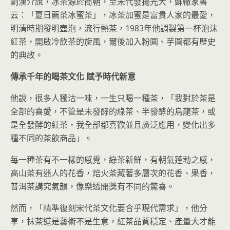
劉漢介說，冰茶源於商朝，至宋代發揚光大，蘇轍家書
云：「夏日薦茶冰蜜茶」，冰茶加蜜是富貴人家的最愛，
明清時期發明壺泡，流行熱茶，1983年他調製第一杯泡沫
紅茶，開啟冷飲茶的旋風，爾後加入粉圓、芋圓都有歷史
的典故。
傳承千年的喝茶文化
賦予時代新意
他說，很多人獨沽一味，一生只喝一種茶，「我對於茶是
全部的喜愛，不管是未發酵的綠茶、半發酵的烏龍茶，或
是全發酵的紅茶，我全部都喜歡並且廣泛應用，變化出多
種不同的茶飲商品」。
每一種茶有不一樣的感覺，綠茶新鮮，有朝氣蓬勃之感，
高山茶有迷人的花香，焙火茶藏著多層次的花香、果香，
普洱茶講究氣韻，像樂透開獎有不同的驚喜。
然而，「精準復刻宋代茶文化要合乎現代需求」，他分
享，抹茶道是藝術不是生意，紅茶品質穩定、產量大才能