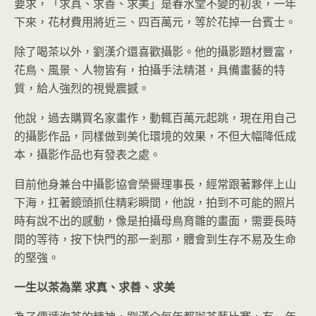
要求，「求真、求善、求美」是春水堂不變的初衷，一年
下來，花材費用將近三、四百萬元，等於花掉一台賓士。
除了喝茶以外，劉漢介還喜歡攝影。他的攝影題材豐富，
花鳥、風景、人物皆有，拍攝手法精湛，具備畫藝的特
質，給人強烈的視覺震撼。
他說，過去購買名家畫作，動輒百萬元起跳，現在用自己
的攝影作品，同樣做到美化環境的效果，不但大幅降低成
本，攝影作品也有發表之處。
目前他身兼台中攝影協會榮譽理事長，經常跟著夥伴上山
下海，扛著鏡頭抓住精彩瞬間，他說，拍到不可能的照片
時有說不出的感動，像是拍攝母鳥育雛的畫面，需要長時
間的等待，按下快門的那一剎那，體會到生存不易及生命
的堅強。
一生以茶為業
求真、求善、求美