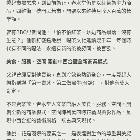
撐起市場需求，到目前為止，春水堂仍是以紅茶為主力商
品，四維街一樓門庭若市，開張以來維持月收入百萬的營
業額。
曾有BBC記者問他，「怕不怕紅茶、珍奶商品殞落，沒有
生意？」他斬釘截鐵地說，喝茶文化延續幾千年，每個時
代有不同的喝法，永遠有新的茶被認同、被喜歡。
美食、服務、空間
開創中西合璧全新商業模式
父親曾經反對他賣茶，直到冷飲茶熱銷全台，一度豎起大
拇指稱讚「第一賣冰、第二做醫生(台語)」，對他有莫大
肯定。
不只賣茶飲，春水堂人文茶館融入美食、服務、空間，開
創全新的商業模式，空間陳列著四時花藝與攝影作品，呈
現中西合璧的藝術風格，既古典又現代。
他說，花是環境的要素之一，是表達對生命的尊重與美感