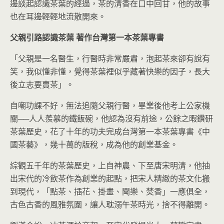
邊談起認識茶葉的經過，茶的清香在口中回甘，他的故事
也在耳邊輕輕地流散開來。
父親引路認識茶葉
著作台灣第一本茶葉專書
「父親是一名醫生，行醫時非常嚴肅，泡起茶來卻有說有
笑，我似懂非懂，覺得茶葉裡似乎藏著快樂的因子，長大
後立志要賣茶」。
自嘲功課不好，無法追隨父親行醫，畢業後他考上公家機
關──人人羨慕的鐵飯碗，他認為沒有前途，公餘之暇鑽研
茶葉歷史，花了十年的功夫完成台灣第一本茶葉專書《中
國茶藝》，幾十萬的版稅，成為他的創業基金。
綜觀五千年的茶葉歷史，上自神農、下至唐宋明清，他抽
出宋代的冷飲茶作為創業的起點，把宋人精緻的茶文化搬
到現代，「點茶、插花、掛畫、聞樂、焚香」一應俱全，
古色古香的風雅氛圍，讓人耽溺午茶時光，捨不得離開。